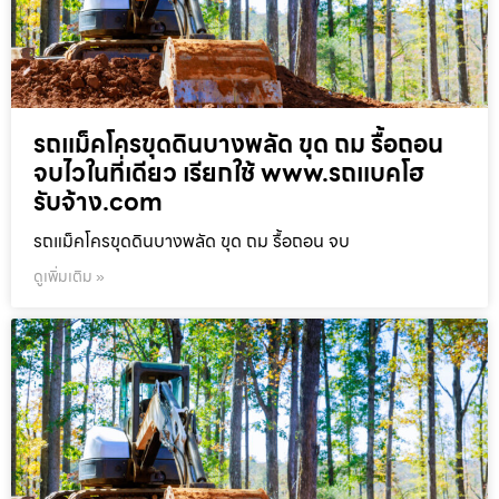
รถแม็คโครขุดดินบางพลัด ขุด ถม รื้อถอน
จบไวในที่เดียว เรียกใช้ www.รถแบคโฮ
รับจ้าง.com
รถแม็คโครขุดดินบางพลัด ขุด ถม รื้อถอน จบ
ดูเพิ่มเติม »