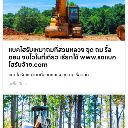
แบคโฮรับเหมาถมที่สวนหลวง ขุด ถม รื้อ
ถอน จบไวในที่เดียว เรียกใช้ www.รถแบค
โฮรับจ้าง.com
แบคโฮรับเหมาถมที่สวนหลวง ขุด ถม รื้อถอน
ดูเพิ่มเติม »