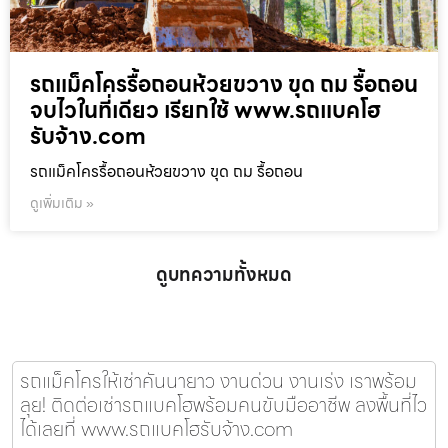
รถแม็คโครรื้อถอนห้วยขวาง ขุด ถม รื้อถอน
จบไวในที่เดียว เรียกใช้ www.รถแบคโฮ
รับจ้าง.com
รถแม็คโครรื้อถอนห้วยขวาง ขุด ถม รื้อถอน
ดูเพิ่มเติม »
ดูบทความทั้งหมด
รถแม็คโครให้เช่าคันนายาว งานด่วน งานเร่ง เราพร้อม
ลุย! ติดต่อเช่ารถแบคโฮพร้อมคนขับมืออาชีพ ลงพื้นที่ไว
ได้เลยที่ www.รถแบคโฮรับจ้าง.com