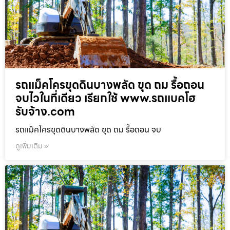
รถแม็คโครขุดดินบางพลัด ขุด ถม รื้อถอน
จบไวในที่เดียว เรียกใช้ www.รถแบคโฮ
รับจ้าง.com
รถแม็คโครขุดดินบางพลัด ขุด ถม รื้อถอน จบ
ดูเพิ่มเติม »