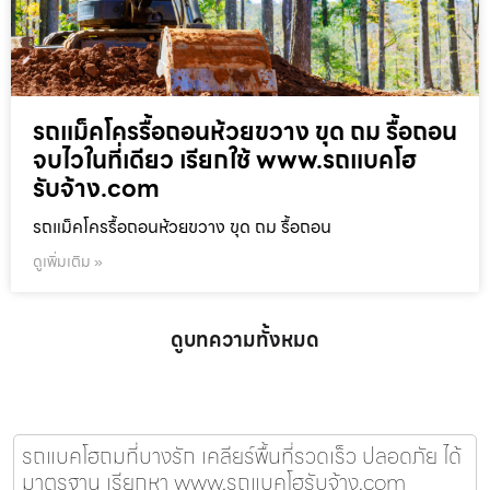
รถแม็คโครรื้อถอนห้วยขวาง ขุด ถม รื้อถอน
จบไวในที่เดียว เรียกใช้ www.รถแบคโฮ
รับจ้าง.com
รถแม็คโครรื้อถอนห้วยขวาง ขุด ถม รื้อถอน
ดูเพิ่มเติม »
ดูบทความทั้งหมด
รถแบคโฮถมที่บางรัก เคลียร์พื้นที่รวดเร็ว ปลอดภัย ได้
มาตรฐาน เรียกหา www.รถแบคโฮรับจ้าง.com