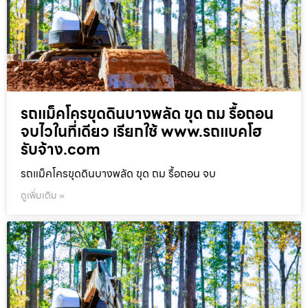
รถแม็คโครขุดดินบางพลัด ขุด ถม รื้อถอน
จบไวในที่เดียว เรียกใช้ www.รถแบคโฮ
รับจ้าง.com
รถแม็คโครขุดดินบางพลัด ขุด ถม รื้อถอน จบ
ดูเพิ่มเติม »