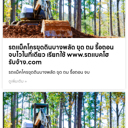
รถแม็คโครขุดดินบางพลัด ขุด ถม รื้อถอน
จบไวในที่เดียว เรียกใช้ www.รถแบคโฮ
รับจ้าง.com
รถแม็คโครขุดดินบางพลัด ขุด ถม รื้อถอน จบ
ดูเพิ่มเติม »