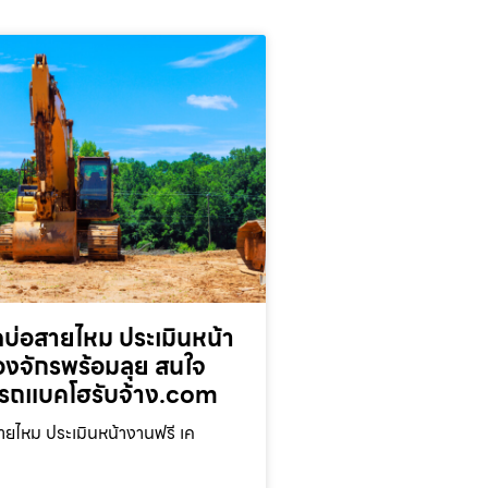
บ่อสายไหม ประเมินหน้า
่องจักรพร้อมลุย สนใจ
รถแบคโฮรับจ้าง.com
ยไหม ประเมินหน้างานฟรี เค