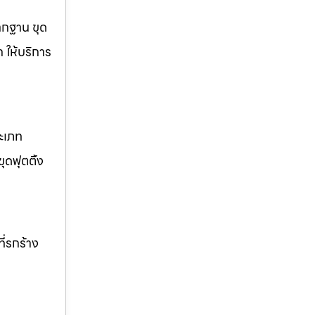
รากฐาน ขุด
ก ให้บริการ
ระเภท
ุดฟุตติ้ง
ี่รกร้าง