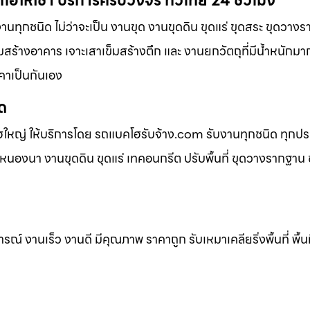
โฮให้เช่า บริการครบวงจร ทั่วไทย 24 ชั่วโมง
านทุกชนิด ไม่ว่าจะเป็น งานขุด งานขุดดิน ขุดแร่ ขุดสระ ขุดวาง
ข็มสร้างอาคาร เจาะเสาเข็มสร้างตึก และ งานยกวัตถุที่มีน้ำหนักมา
คาเป็นกันเอง
ิด
ฮใหญ่ ให้บริการโดย รถแบคโฮรับจ้าง.com รับงานทุกชนิด ทุกป
นองนา งานขุดดิน ขุดแร่ เทคอนกรีต ปรับพื้นที่ ขุดวางรากฐาน ข
 งานเร็ว งานดี มีคุณภาพ ราคาถูก รับเหมาเคลียริ่งพื้นที่ พื้นท