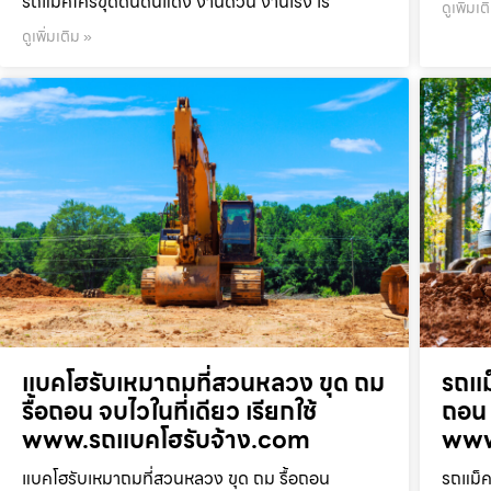
รถแม็คโครขุดดินดินแดง งานด่วน งานเร่ง เร
ดูเพิ่มเต
ดูเพิ่มเติม »
แบคโฮรับเหมาถมที่สวนหลวง ขุด ถม
รถแม
รื้อถอน จบไวในที่เดียว เรียกใช้
ถอน 
www.รถแบคโฮรับจ้าง.com
www
แบคโฮรับเหมาถมที่สวนหลวง ขุด ถม รื้อถอน
รถแม็ค