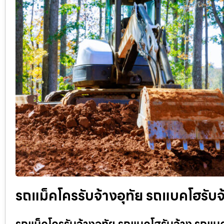
รถแม็คโครรับจ้างอุทัย รถแบคโฮรับจ