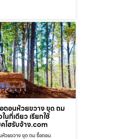
ื้อถอนห้วยขวาง ขุด ถม
ในที่เดียว เรียกใช้
โฮรับจ้าง.com
นห้วยขวาง ขุด ถม รื้อถอน