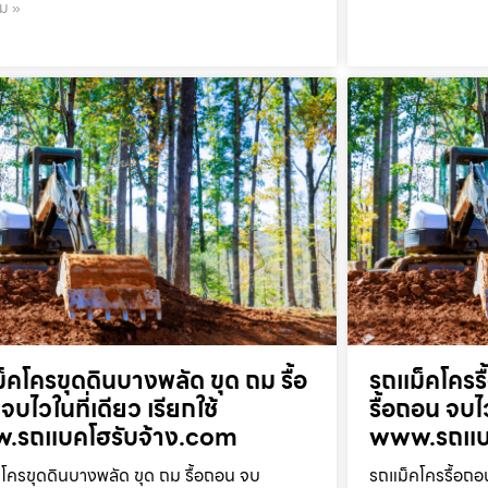
ิม »
็คโครขุดดินบางพลัด ขุด ถม รื้อ
รถแม็คโครร
จบไวในที่เดียว เรียกใช้
รื้อถอน จบไว
.รถแบคโฮรับจ้าง.com
www.รถแบค
โครขุดดินบางพลัด ขุด ถม รื้อถอน จบ
รถแม็คโครรื้อถอ