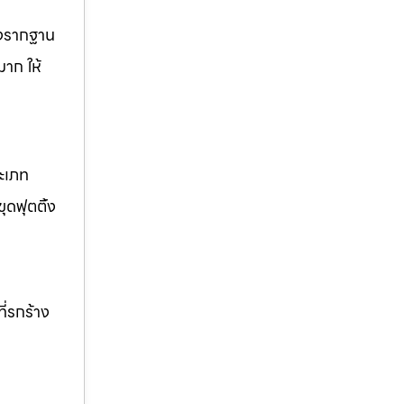
วางรากฐาน
มาก ให้
ระเภท
ุดฟุตติ้ง
ี่รกร้าง