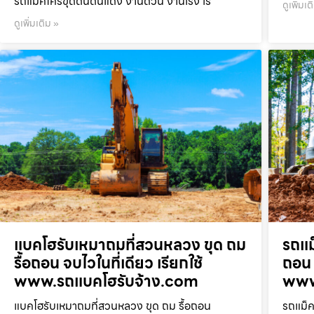
รถแม็คโครขุดดินดินแดง งานด่วน งานเร่ง เร
ดูเพิ่มเต
ดูเพิ่มเติม »
แบคโฮรับเหมาถมที่สวนหลวง ขุด ถม
รถแม
รื้อถอน จบไวในที่เดียว เรียกใช้
ถอน 
www.รถแบคโฮรับจ้าง.com
www
แบคโฮรับเหมาถมที่สวนหลวง ขุด ถม รื้อถอน
รถแม็ค