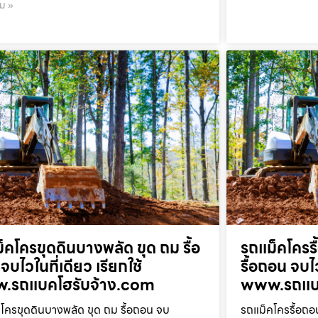
ิม »
็คโครขุดดินบางพลัด ขุด ถม รื้อ
รถแม็คโครร
จบไวในที่เดียว เรียกใช้
รื้อถอน จบไว
.รถแบคโฮรับจ้าง.com
www.รถแบค
โครขุดดินบางพลัด ขุด ถม รื้อถอน จบ
รถแม็คโครรื้อถอ