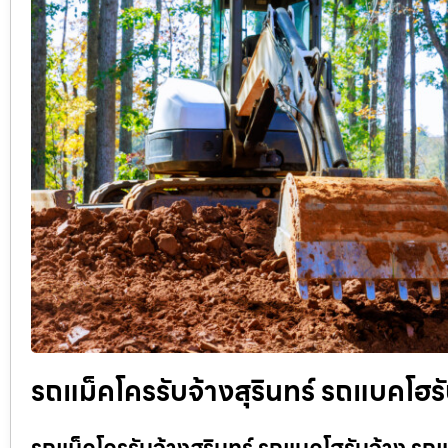
รถแม็คโครรับจ้างสุรินทร์ รถแบคโฮร