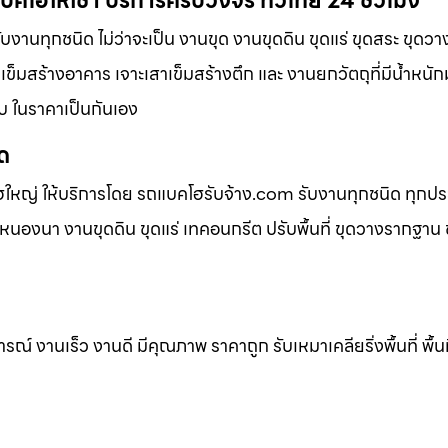
บคโฮให้เช่า บริการครบวงจร ทั่วไทย 24 ชั่วโมง
ับงานทุกชนิด ไม่ว่าจะเป็น งานขุด งานขุดดิน ขุดแร่ ขุดสระ ขุด
าเข็มสร้างอาคาร เจาะเสาเข็มสร้างตึก และ งานยกวัตถุที่มีน้ำหนัก
ับ ในราคาเป็นกันเอง
ิด
ฮใหญ่ ให้บริการโดย รถแบคโฮรับจ้าง.com รับงานทุกชนิด ทุกป
นองนา งานขุดดิน ขุดแร่ เทคอนกรีต ปรับพื้นที่ ขุดวางรากฐาน ข
 งานเร็ว งานดี มีคุณภาพ ราคาถูก รับเหมาเคลียริ่งพื้นที่ พื้นท