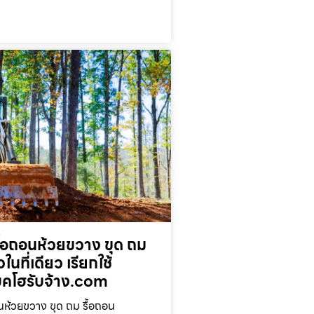
ื้อถอนห้วยขวาง ขุด ถม
ในที่เดียว เรียกใช้
โฮรับจ้าง.com
นห้วยขวาง ขุด ถม รื้อถอน