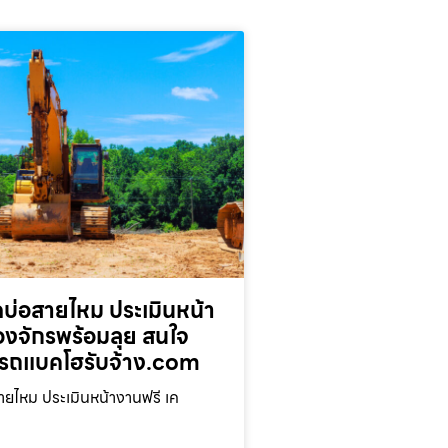
บ่อสายไหม ประเมินหน้า
่องจักรพร้อมลุย สนใจ
รถแบคโฮรับจ้าง.com
ยไหม ประเมินหน้างานฟรี เค