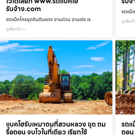
ไวได้เลยที่ www.รถแบคโฮ
รับจ
รับจ้าง.com
รถแม็ค
รถแม็คโครขุดดินดินแดง งานด่วน งานเร่ง เร
ดูเพิ่มเต
ดูเพิ่มเติม »
แบคโฮรับเหมาถมที่สวนหลวง ขุด ถม
รถแม
รื้อถอน จบไวในที่เดียว เรียกใช้
ถอน 