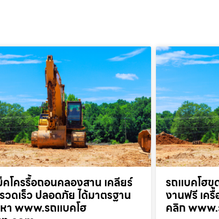
็คโครรื้อถอนคลองสาน เคลียร์
รถแบคโฮขุด
ที่รวดเร็ว ปลอดภัย ได้มาตรฐาน
งานฟรี เครื
ยกหา www.รถแบคโฮ
คลิก www.