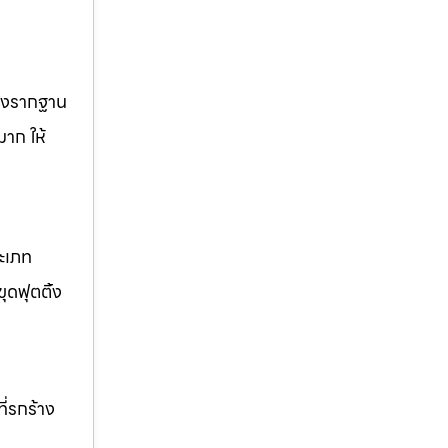
วางรากฐาน
มาก ให้
ระเภท
ุดฟุตติ้ง
ี่รกร้าง