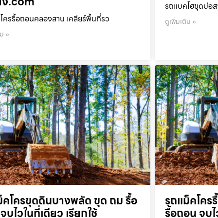
้าง.com
รถแบคโฮขุดบ่อสา
โครรื้อถอนคลองสาน เคลียร์พื้นที่รว
ดูเพิ่มเติม »
ิม »
็คโครขุดดินบางพลัด ขุด ถม รื้อ
รถแม็คโครร
จบไวในที่เดียว เรียกใช้
รื้อถอน จบไว