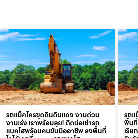
รถแม็คโครขุดดินดินแดง งานด่วน
รถแม
งานเร่ง เราพร้อมลุย! ติดต่อเช่ารถ
พื้น
แบคโฮพร้อมคนขับมืออาชีพ ลงพื้นที่
เรี