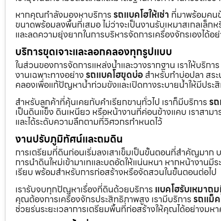
หากคุณกำลังมองหาบริการ
รถแบคโฮให้เช่า
ที่มาพร้อมคนข
ขนาดพร้อมลงพื้นที่เสมอ ไม่ว่าจะเป็นงานรับเหมาสเกลเล็ก
และลดความยุ่งยากในการบริหารจัดการเครื่องจักรเองได้อย
บริการขุดเจาะและลอกคลองทุกรูปแบบ
ในส่วนของการจัดการแหล่งน้ำและวางรากฐาน เราให้บริกา
งานเฉพาะทางอย่าง
รถแบคโฮขุดบ่อ
สำหรับทำบ่อปลา สระน้
คลองเพื่อแก้ปัญหาน้ำท่วมขังและเปิดทางระบายน้ำให้มีประส
สำหรับลูกค้าที่คุ้นเคยกับคำเรียกขานทั่วไป เราก็มีบริการ
รถ
เป็นดินแข็ง ดินเหนียว หรือหน้างานที่ค่อนข้างแคบ เราสามาร
และได้ระดับความลึกตามที่วิศวกรกำหนดไว้
งานปรับภูมิทัศน์และถมดิน
การเตรียมที่ดินก่อนเริ่มลงเสาเข็มเป็นขั้นตอนที่สำคัญมาก 
การนำดินใหม่เข้ามาเทและบดอัดให้แน่นหนา หากหน้างานมีระดั
เรียบ พร้อมสำหรับการก่อสร้างหรือจัดสวนในขั้นตอนต่อไป
เรารับจบทุกปัญหาเรื่องที่ดินด้วยบริการ
แบคโฮรับเหมาถมท
คุณต้องการเครื่องจักรประสิทธิภาพสูง เรามีบริการ
รถแม็ค
ช่วยร่นระยะเวลาการเตรียมพื้นที่ก่อสร้างให้คุณได้อย่างมห