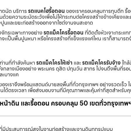
เราถนัด บริการ
รถแบคโฮรื้อถอน
ของเราครอบคลุมการทุบตึก รื้
งานด้วยความระมัดระวังเพื่อไม่ให้กระทบต่อโครงสร้างข้างเคียงและผู
ายเศษปูนและขยะก่อสร้างออกจากไซต์งานจนสะอาด
ื่องจักรเฉพาะทางอย่าง
รถแม็คโครรื้อถอน
ที่ติดตั้งหัวเจาะกระแ
จะเป็นพื้นปูนหนา หรือโครงสร้างที่แข็งแรงแค่ไหน เราก็สามารถจ
กท่านที่กำลังค้นหา
รถแม็คโครให้เช่า
และ
รถแม็คโครรับจ้าง
ใกล้
แต่ใจกลางเมืองอย่าง พระนคร ดุสิต ปทุมวัน สาทร ไปจนถึงพื้นที่
และบางแค
นของเราจึงพร้อมแสตนด์บายลงพื้นที่ทั่วกรุงเทพฯ อย่างรวดเร็ว ไม
นได้ตรงเวลา เพื่อส่งมอบงานที่มีคุณภาพและคุ้มค่าที่สุดสำหรับค
ับหน้าดิน และรื้อถอน ครอบคลุม 50 เขตทั่วกรุงเทพ
ที่มีประสบการณ์สูงในงานก่อสร้างและงานดินทุกรูปแบบ