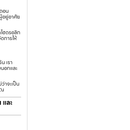
อถอน
้อยู่อาศัย
ทกไฮดรอลิก
ัดการให้
ฉัน เรา
รอบนอกและ
่ว่าจะเป็น
ุณ
ฯ และ