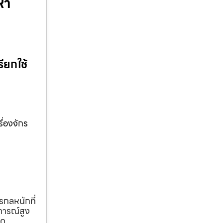
หา
ียกใช้
ื่องจักร
รกลหนักที่
การณ์สูง
ุด