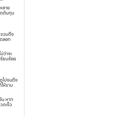
ถหลาย
ดต้นทุน
 รวมถึง
ขุดลอก
ม่ว่าจะ
เรียบร้อย
ดุไปจนถึง
ี่ให้ราบ
ชัน หาก
วดเร็ว