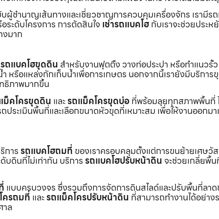
ับผู้ชำนาญเส้นทางและเชี่ยวชาญการควบคุมเครื่องจักร เรามีร
หรือระดับโครงการ การตัดสินใจ
เช่ารถแบคโฮ
กับเราจะช่วยประหยั
่างมาก
ร
รถแบคโฮขุดดิน
สำหรับงานฟุตติ้ง วางท่อประปา หรือทำแนวรั้ว
ำ หรือแหล่งกักเก็บน้ำเพื่อการเกษตร นอกจากนี้เรายังมีบริการ
ิทธิภาพมากขึ้น
แม็คโครขุดดิน
และ
รถแม็คโครขุดบ่อ
ที่พร้อมลุยทุกสภาพพื้นที่ ไ
ถประเมินพื้นที่และเลือกขนาดหัวขุดที่เหมาะสม เพื่อให้งานออกมา
บริการ
รถแบคโฮถมที่
ของเราครอบคลุมตั้งแต่การขนย้ายเศษวัส
บดินที่ไม่เท่ากัน บริการ
รถแบคโฮปรับหน้าดิน
จะช่วยเกลี่ยพื้นท
ี่
แบบครบวงจร ซึ่งรวมถึงการจัดการดินสไลด์และปรับพื้นที่ลาด
โครถมที่
และ
รถแม็คโครปรับหน้าดิน
ที่สามารถทำงานได้อย่างร
าศาล