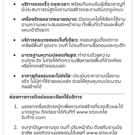
บริการรวดเร็ว ตรงเวลา:
พร้อมทีมคนขับผู้เชี่ยวชาญที่
มีประสบการณ์สูงในงานก่อสร้างและงานดินทุกรูปแบบ
เครื่องจักรหลากหลายขนาด:
มีรถแบคโฮให้เลือกใช้งาน
ตามความเหมาะสมของหน้างาน ทั้งพื้นที่กว้างและพื้นที่
แคบเข้าถึงยาก
บริการครบวงจรจบในที่เดียว:
ครอบคลุมตั้งแต่การ
เคลียร์พื้นที่ ขุดเจาะ ถมที่ ไปจนถึงงานรื้อถอนและทุบตึก
มาตรฐานความปลอดภัยสูง:
ทำงานด้วยความ
ระมัดระวัง ไม่ก่อให้เกิดความเสียหายต่อพื้นที่ข้างเคียง
หรือโครงสร้างรอบนอก
ราคายุติธรรมและโปร่งใส:
ประเมินราคาตามเนื้องาน
จริง ไม่มีค่าใช้จ่ายแอบแฝง ช่วยให้คุณคุมงบประมาณ
ก่อสร้างได้
ช่องทางการติดต่อและเรียกใช้บริการ
มองหาเครื่องจักรหนักเพื่องานก่อสร้างที่รวดเร็วและได้
มาตรฐาน ติดต่อเราได้ทันทีที่ www.รถแบคโฮ
รับจ้าง.com
จบทุกปัญหางานขุด ถมที่ ปรับหน้าดิน ด้วยทีมงานมือ
อาชีพ จองคิวงานของคุณได้เลยที่ www.รถแบคโฮ