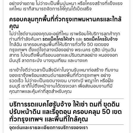
อย่างง่ายดาย ไม่ว่าจะเป็นพื้นปูนหนา หรือโครงสร้างที่แข็งแรง
แค่ไหน เราก็สามารถจัดการให้คุณได้เบ็ดเสร็จ
ครอบคลุมทุกพื้นที่ทั่วกรุงเทพมหานครและใกล้
คุณ
ไม่ว่าไซต์งานของคุณจะอยู่ที่ไหน เราพร้อมให้บริการลูกค้าทุก
ท่านที่กำลังค้นหา
รถแม็คโครให้เช่า
และ
รถแม็คโครรับจ้าง
ใกล้ฉัน เราครอบคลุมพื้นที่ให้บริการทั่วทั้ง 50 เขตของ
กรุงเทพฯ ตั้งแต่ใจกลางเมืองอย่าง พระนคร ดุสิต ปทุมวัน
สาทร ไปจนถึงพื้นที่รอบนอกและปริมณฑลอย่าง หนองจอก
มีนบุรี ลาดกระบัง บางขุนเทียน และบางแค
เราเข้าใจดีว่าเวลาเป็นสิ่งมีค่าในงานรับเหมาก่อสร้าง ทีมงาน
ของเราจึงพร้อมแสตนด์บายลงพื้นที่ทั่วกรุงเทพฯ อย่าง
รวดเร็ว ไม่ว่าจะเป็นเขตบางเขน บางกะปิ พญาไท หรือฝั่ง
ธนบุรี เราก็ไปถึงหน้างานได้ตรงเวลา เพื่อส่งมอบงานที่มี
คุณภาพและคุ้มค่าที่สุดสำหรับคุณ
บริการรถแบคโฮรับจ้าง ให้เช่า ถมที่ ขุดดิน
ปรับหน้าดิน และรื้อถอน ครอบคลุม 50 เขต
ทั่วกรุงเทพฯ และพื้นที่ใกล้คุณ
จุดเด่นและรายละเอียดการบริการของเรา