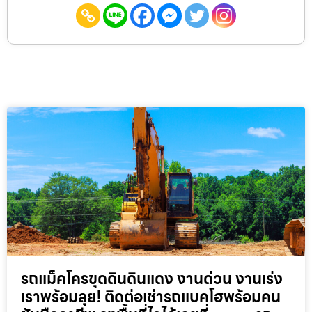
รถแม็คโครขุดดินดินแดง งานด่วน งานเร่ง
เราพร้อมลุย! ติดต่อเช่ารถแบคโฮพร้อมคน