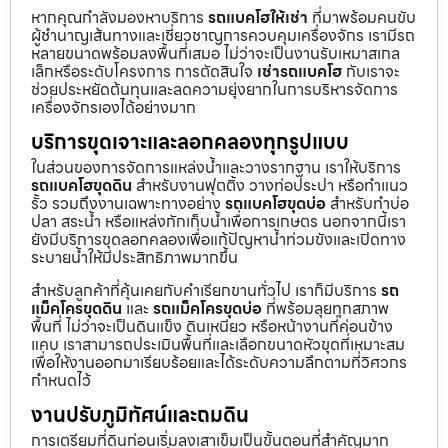
หากคุณกำลังมองหาบริการ
รถแบคโฮให้เช่า
ที่มาพร้อมคนขับ
ผู้ชำนาญเส้นทางและเชี่ยวชาญการควบคุมเครื่องจักร เรามีรถ
หลายขนาดพร้อมลงพื้นที่เสมอ ไม่ว่าจะเป็นงานรับเหมาสเกล
เล็กหรือระดับโครงการ การตัดสินใจ
เช่ารถแบคโฮ
กับเราจะ
ช่วยประหยัดต้นทุนและลดความยุ่งยากในการบริหารจัดการ
เครื่องจักรเองได้อย่างมาก
บริการขุดเจาะและลอกคลองทุกรูปแบบ
ในส่วนของการจัดการแหล่งน้ำและวางรากฐาน เราให้บริการ
รถแบคโฮขุดดิน
สำหรับงานฟุตติ้ง วางท่อประปา หรือทำแนว
รั้ว รวมถึงงานเฉพาะทางอย่าง
รถแบคโฮขุดบ่อ
สำหรับทำบ่อ
ปลา สระน้ำ หรือแหล่งกักเก็บน้ำเพื่อการเกษตร นอกจากนี้เรา
ยังมีบริการขุดลอกคลองเพื่อแก้ปัญหาน้ำท่วมขังและเปิดทาง
ระบายน้ำให้มีประสิทธิภาพมากขึ้น
สำหรับลูกค้าที่คุ้นเคยกับคำเรียกขานทั่วไป เราก็มีบริการ
รถ
แม็คโครขุดดิน
และ
รถแม็คโครขุดบ่อ
ที่พร้อมลุยทุกสภาพ
พื้นที่ ไม่ว่าจะเป็นดินแข็ง ดินเหนียว หรือหน้างานที่ค่อนข้าง
แคบ เราสามารถประเมินพื้นที่และเลือกขนาดหัวขุดที่เหมาะสม
เพื่อให้งานออกมาเรียบร้อยและได้ระดับความลึกตามที่วิศวกร
กำหนดไว้
งานปรับภูมิทัศน์และถมดิน
การเตรียมที่ดินก่อนเริ่มลงเสาเข็มเป็นขั้นตอนที่สำคัญมาก