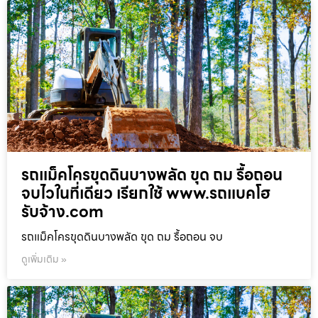
รถแม็คโครขุดดินบางพลัด ขุด ถม รื้อถอน
จบไวในที่เดียว เรียกใช้ www.รถแบคโฮ
รับจ้าง.com
รถแม็คโครขุดดินบางพลัด ขุด ถม รื้อถอน จบ
ดูเพิ่มเติม »