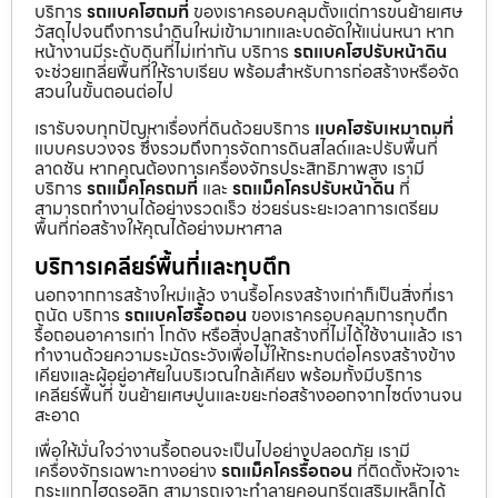
บริการ
รถแบคโฮถมที่
ของเราครอบคลุมตั้งแต่การขนย้ายเศษ
วัสดุไปจนถึงการนำดินใหม่เข้ามาเทและบดอัดให้แน่นหนา หาก
หน้างานมีระดับดินที่ไม่เท่ากัน บริการ
รถแบคโฮปรับหน้าดิน
จะช่วยเกลี่ยพื้นที่ให้ราบเรียบ พร้อมสำหรับการก่อสร้างหรือจัด
สวนในขั้นตอนต่อไป
เรารับจบทุกปัญหาเรื่องที่ดินด้วยบริการ
แบคโฮรับเหมาถมที่
แบบครบวงจร ซึ่งรวมถึงการจัดการดินสไลด์และปรับพื้นที่
ลาดชัน หากคุณต้องการเครื่องจักรประสิทธิภาพสูง เรามี
บริการ
รถแม็คโครถมที่
และ
รถแม็คโครปรับหน้าดิน
ที่
สามารถทำงานได้อย่างรวดเร็ว ช่วยร่นระยะเวลาการเตรียม
พื้นที่ก่อสร้างให้คุณได้อย่างมหาศาล
บริการเคลียร์พื้นที่และทุบตึก
นอกจากการสร้างใหม่แล้ว งานรื้อโครงสร้างเก่าก็เป็นสิ่งที่เรา
ถนัด บริการ
รถแบคโฮรื้อถอน
ของเราครอบคลุมการทุบตึก
รื้อถอนอาคารเก่า โกดัง หรือสิ่งปลูกสร้างที่ไม่ได้ใช้งานแล้ว เรา
ทำงานด้วยความระมัดระวังเพื่อไม่ให้กระทบต่อโครงสร้างข้าง
เคียงและผู้อยู่อาศัยในบริเวณใกล้เคียง พร้อมทั้งมีบริการ
เคลียร์พื้นที่ ขนย้ายเศษปูนและขยะก่อสร้างออกจากไซต์งานจน
สะอาด
เพื่อให้มั่นใจว่างานรื้อถอนจะเป็นไปอย่างปลอดภัย เรามี
เครื่องจักรเฉพาะทางอย่าง
รถแม็คโครรื้อถอน
ที่ติดตั้งหัวเจาะ
กระแทกไฮดรอลิก สามารถเจาะทำลายคอนกรีตเสริมเหล็กได้