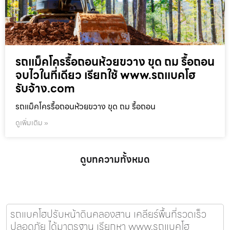
รถแม็คโครรื้อถอนห้วยขวาง ขุด ถม รื้อถอน
จบไวในที่เดียว เรียกใช้ www.รถแบคโฮ
รับจ้าง.com
รถแม็คโครรื้อถอนห้วยขวาง ขุด ถม รื้อถอน
ดูเพิ่มเติม »
ดูบทความทั้งหมด
รถแบคโฮปรับหน้าดินคลองสาน เคลียร์พื้นที่รวดเร็ว
ปลอดภัย ได้มาตรฐาน เรียกหา www.รถแบคโฮ