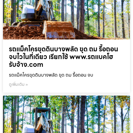
รถแม็คโครขุดดินบางพลัด ขุด ถม รื้อถอน
จบไวในที่เดียว เรียกใช้ www.รถแบคโฮ
รับจ้าง.com
รถแม็คโครขุดดินบางพลัด ขุด ถม รื้อถอน จบ
ดูเพิ่มเติม »