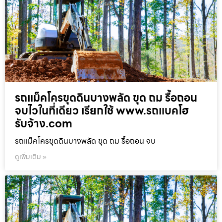
รถแม็คโครขุดดินบางพลัด ขุด ถม รื้อถอน
จบไวในที่เดียว เรียกใช้ www.รถแบคโฮ
รับจ้าง.com
รถแม็คโครขุดดินบางพลัด ขุด ถม รื้อถอน จบ
ดูเพิ่มเติม »