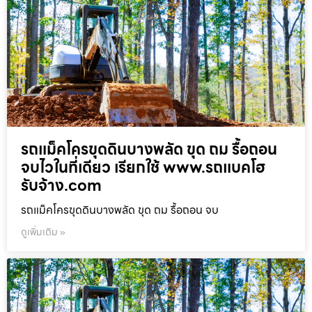
รถแม็คโครขุดดินบางพลัด ขุด ถม รื้อถอน
จบไวในที่เดียว เรียกใช้ www.รถแบคโฮ
รับจ้าง.com
รถแม็คโครขุดดินบางพลัด ขุด ถม รื้อถอน จบ
ดูเพิ่มเติม »