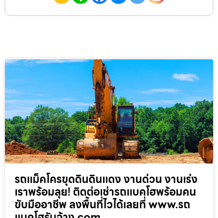
รถแม็คโครขุดดินดินแดง งานด่วน งานเร่ง
เราพร้อมลุย! ติดต่อเช่ารถแบคโฮพร้อมคน
ขับมืออาชีพ ลงพื้นที่ไวได้เลยที่ www.รถ
แบคโฮรับจ้าง.com