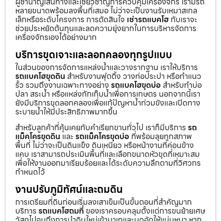
ผู้ชำนาญเส้นทางและเชี่ยวชาญการควบคุมเครื่องจักร เรามีรถ
หลายขนาดพร้อมลงพื้นที่เสมอ ไม่ว่าจะเป็นงานรับเหมาสเกล
เล็กหรือระดับโครงการ การตัดสินใจ
เช่ารถแบคโฮ
กับเราจะ
ช่วยประหยัดต้นทุนและลดความยุ่งยากในการบริหารจัดการ
เครื่องจักรเองได้อย่างมาก
บริการขุดเจาะและลอกคลองทุกรูปแบบ
ในส่วนของการจัดการแหล่งน้ำและวางรากฐาน เราให้บริการ
รถแบคโฮขุดดิน
สำหรับงานฟุตติ้ง วางท่อประปา หรือทำแนว
รั้ว รวมถึงงานเฉพาะทางอย่าง
รถแบคโฮขุดบ่อ
สำหรับทำบ่อ
ปลา สระน้ำ หรือแหล่งกักเก็บน้ำเพื่อการเกษตร นอกจากนี้เรา
ยังมีบริการขุดลอกคลองเพื่อแก้ปัญหาน้ำท่วมขังและเปิดทาง
ระบายน้ำให้มีประสิทธิภาพมากขึ้น
สำหรับลูกค้าที่คุ้นเคยกับคำเรียกขานทั่วไป เราก็มีบริการ
รถ
แม็คโครขุดดิน
และ
รถแม็คโครขุดบ่อ
ที่พร้อมลุยทุกสภาพ
พื้นที่ ไม่ว่าจะเป็นดินแข็ง ดินเหนียว หรือหน้างานที่ค่อนข้าง
แคบ เราสามารถประเมินพื้นที่และเลือกขนาดหัวขุดที่เหมาะสม
เพื่อให้งานออกมาเรียบร้อยและได้ระดับความลึกตามที่วิศวกร
กำหนดไว้
งานปรับภูมิทัศน์และถมดิน
การเตรียมที่ดินก่อนเริ่มลงเสาเข็มเป็นขั้นตอนที่สำคัญมาก
บริการ
รถแบคโฮถมที่
ของเราครอบคลุมตั้งแต่การขนย้ายเศษ
วัสดุไปจนถึงการนำดินใหม่เข้ามาเทและบดอัดให้แน่นหนา หาก