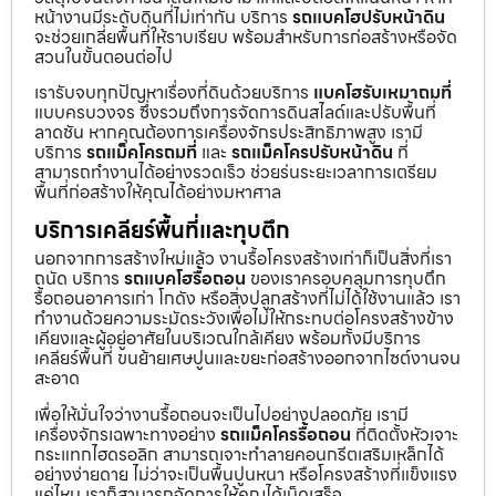
หน้างานมีระดับดินที่ไม่เท่ากัน บริการ
รถแบคโฮปรับหน้าดิน
จะช่วยเกลี่ยพื้นที่ให้ราบเรียบ พร้อมสำหรับการก่อสร้างหรือจัด
สวนในขั้นตอนต่อไป
เรารับจบทุกปัญหาเรื่องที่ดินด้วยบริการ
แบคโฮรับเหมาถมที่
แบบครบวงจร ซึ่งรวมถึงการจัดการดินสไลด์และปรับพื้นที่
ลาดชัน หากคุณต้องการเครื่องจักรประสิทธิภาพสูง เรามี
บริการ
รถแม็คโครถมที่
และ
รถแม็คโครปรับหน้าดิน
ที่
สามารถทำงานได้อย่างรวดเร็ว ช่วยร่นระยะเวลาการเตรียม
พื้นที่ก่อสร้างให้คุณได้อย่างมหาศาล
บริการเคลียร์พื้นที่และทุบตึก
นอกจากการสร้างใหม่แล้ว งานรื้อโครงสร้างเก่าก็เป็นสิ่งที่เรา
ถนัด บริการ
รถแบคโฮรื้อถอน
ของเราครอบคลุมการทุบตึก
รื้อถอนอาคารเก่า โกดัง หรือสิ่งปลูกสร้างที่ไม่ได้ใช้งานแล้ว เรา
ทำงานด้วยความระมัดระวังเพื่อไม่ให้กระทบต่อโครงสร้างข้าง
เคียงและผู้อยู่อาศัยในบริเวณใกล้เคียง พร้อมทั้งมีบริการ
เคลียร์พื้นที่ ขนย้ายเศษปูนและขยะก่อสร้างออกจากไซต์งานจน
สะอาด
เพื่อให้มั่นใจว่างานรื้อถอนจะเป็นไปอย่างปลอดภัย เรามี
เครื่องจักรเฉพาะทางอย่าง
รถแม็คโครรื้อถอน
ที่ติดตั้งหัวเจาะ
กระแทกไฮดรอลิก สามารถเจาะทำลายคอนกรีตเสริมเหล็กได้
อย่างง่ายดาย ไม่ว่าจะเป็นพื้นปูนหนา หรือโครงสร้างที่แข็งแรง
แค่ไหน เราก็สามารถจัดการให้คุณได้เบ็ดเสร็จ