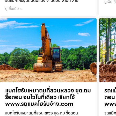
รถแม็คโครขุดดินดินแดง งานด่วน งานเร่ง เร
ดูเพิ่มเต
ดูเพิ่มเติม »
แบคโฮรับเหมาถมที่สวนหลวง ขุด ถม
รถแม
รื้อถอน จบไวในที่เดียว เรียกใช้
ถอน 
www.รถแบคโฮรับจ้าง.com
www
แบคโฮรับเหมาถมที่สวนหลวง ขุด ถม รื้อถอน
รถแม็ค