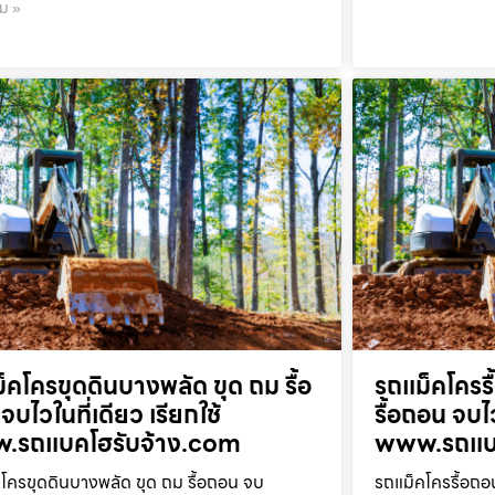
ิม »
็คโครขุดดินบางพลัด ขุด ถม รื้อ
รถแม็คโครร
จบไวในที่เดียว เรียกใช้
รื้อถอน จบไว
.รถแบคโฮรับจ้าง.com
www.รถแบค
โครขุดดินบางพลัด ขุด ถม รื้อถอน จบ
รถแม็คโครรื้อถอ