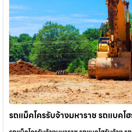
รถแม็คโครรับจ้างมหาราช รถแบคโฮรั