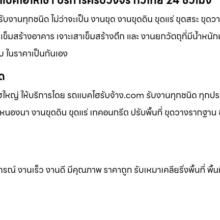
บคโฮให้เช่า บริการครบวงจร ทั่วไทย 24 ชั่วโมง
บงานทุกชนิด ไม่ว่าจะเป็น งานขุด งานขุดดิน ขุดแร่ ขุดสระ ขุด
าเข็มสร้างอาคาร เจาะเสาเข็มสร้างตึก และ งานยกวัตถุที่มีน้ำหนัก
ับ ในราคาเป็นกันเอง
ิด
ฮใหญ่ ให้บริการโดย รถแบคโฮรับจ้าง.com รับงานทุกชนิด ทุกป
นองนา งานขุดดิน ขุดแร่ เทคอนกรีต ปรับพื้นที่ ขุดวางรากฐาน ข
 งานเร็ว งานดี มีคุณภาพ ราคาถูก รับเหมาเคลียริ่งพื้นที่ พื้นท