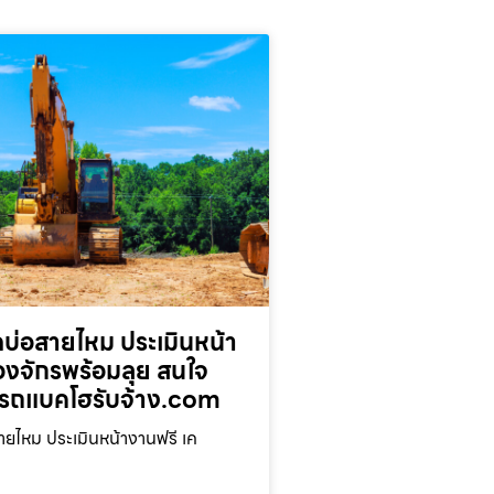
บ่อสายไหม ประเมินหน้า
่องจักรพร้อมลุย สนใจ
รถแบคโฮรับจ้าง.com
ยไหม ประเมินหน้างานฟรี เค