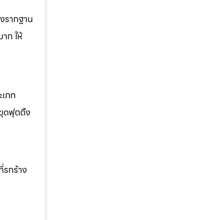
วางรากฐาน
มาก ให้
ระเภท
ุดฟุตติ้ง
ี่รกร้าง