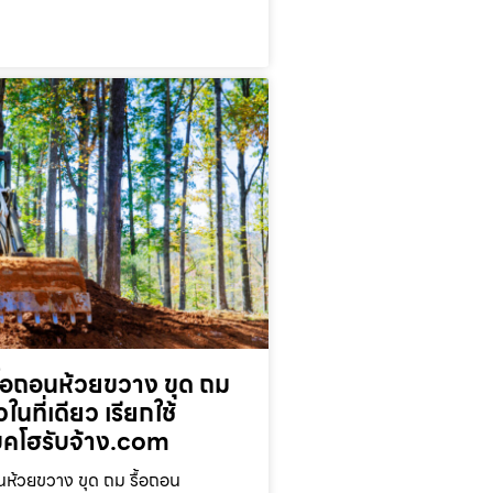
ื้อถอนห้วยขวาง ขุด ถม
ในที่เดียว เรียกใช้
โฮรับจ้าง.com
นห้วยขวาง ขุด ถม รื้อถอน