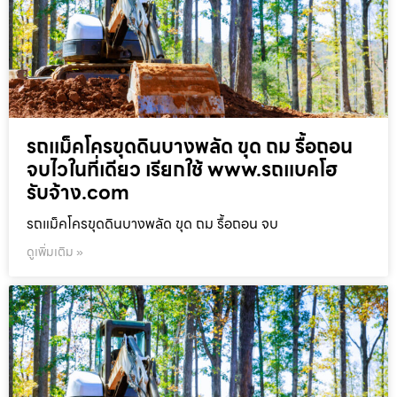
รถแม็คโครขุดดินบางพลัด ขุด ถม รื้อถอน
จบไวในที่เดียว เรียกใช้ www.รถแบคโฮ
รับจ้าง.com
รถแม็คโครขุดดินบางพลัด ขุด ถม รื้อถอน จบ
ดูเพิ่มเติม »