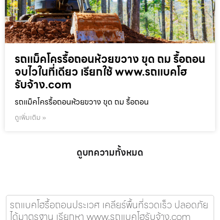
รถแม็คโครรื้อถอนห้วยขวาง ขุด ถม รื้อถอน
จบไวในที่เดียว เรียกใช้ www.รถแบคโฮ
รับจ้าง.com
รถแม็คโครรื้อถอนห้วยขวาง ขุด ถม รื้อถอน
ดูเพิ่มเติม »
ดูบทความทั้งหมด
รถแบคโฮรื้อถอนประเวศ เคลียร์พื้นที่รวดเร็ว ปลอดภัย
ได้มาตรฐาน เรียกหา www.รถแบคโฮรับจ้าง.com