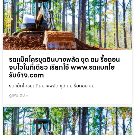
รถแม็คโครขุดดินบางพลัด ขุด ถม รื้อถอน
จบไวในที่เดียว เรียกใช้ www.รถแบคโฮ
รับจ้าง.com
รถแม็คโครขุดดินบางพลัด ขุด ถม รื้อถอน จบ
ดูเพิ่มเติม »