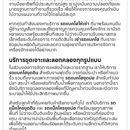
งานมืออาชีพที่มีประสบการณ์สูง เรามุ่งเน้นความปลอดภัยและ
มาตรฐานการทำงานที่รวดเร็ว เพื่อให้โครงการของคุณดำเนิน
ไปตามแผนงานที่วางไว้โดยไม่มีสะดุด
หากคุณกำลังมองหาบริการ
รถแบคโฮให้เช่า
ที่มาพร้อมคนขับ
ผู้ชำนาญเส้นทางและเชี่ยวชาญการควบคุมเครื่องจักร เรามีรถ
หลายขนาดพร้อมลงพื้นที่เสมอ ไม่ว่าจะเป็นงานรับเหมาสเกล
เล็กหรือระดับโครงการ การตัดสินใจ
เช่ารถแบคโฮ
กับเราจะ
ช่วยประหยัดต้นทุนและลดความยุ่งยากในการบริหารจัดการ
เครื่องจักรเองได้อย่างมาก
บริการขุดเจาะและลอกคลองทุกรูปแบบ
ในส่วนของการจัดการแหล่งน้ำและวางรากฐาน เราให้บริการ
รถแบคโฮขุดดิน
สำหรับงานฟุตติ้ง วางท่อประปา หรือทำแนว
รั้ว รวมถึงงานเฉพาะทางอย่าง
รถแบคโฮขุดบ่อ
สำหรับทำบ่อ
ปลา สระน้ำ หรือแหล่งกักเก็บน้ำเพื่อการเกษตร นอกจากนี้เรา
ยังมีบริการขุดลอกคลองเพื่อแก้ปัญหาน้ำท่วมขังและเปิดทาง
ระบายน้ำให้มีประสิทธิภาพมากขึ้น
สำหรับลูกค้าที่คุ้นเคยกับคำเรียกขานทั่วไป เราก็มีบริการ
รถ
แม็คโครขุดดิน
และ
รถแม็คโครขุดบ่อ
ที่พร้อมลุยทุกสภาพ
พื้นที่ ไม่ว่าจะเป็นดินแข็ง ดินเหนียว หรือหน้างานที่ค่อนข้าง
แคบ เราสามารถประเมินพื้นที่และเลือกขนาดหัวขุดที่เหมาะสม
เพื่อให้งานออกมาเรียบร้อยและได้ระดับความลึกตามที่วิศวกร
กำหนดไว้