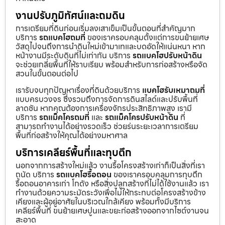
งานปรับภูมิทัศน์และถมดิน
การเตรียมที่ดินก่อนเริ่มลงเสาเข็มเป็นขั้นตอนที่สำคัญมาก
บริการ
รถแบคโฮถมที่
ของเราครอบคลุมตั้งแต่การขนย้ายเศษ
วัสดุไปจนถึงการนำดินใหม่เข้ามาเทและบดอัดให้แน่นหนา หาก
หน้างานมีระดับดินที่ไม่เท่ากัน บริการ
รถแบคโฮปรับหน้าดิน
จะช่วยเกลี่ยพื้นที่ให้ราบเรียบ พร้อมสำหรับการก่อสร้างหรือจัด
สวนในขั้นตอนต่อไป
เรารับจบทุกปัญหาเรื่องที่ดินด้วยบริการ
แบคโฮรับเหมาถมที่
แบบครบวงจร ซึ่งรวมถึงการจัดการดินสไลด์และปรับพื้นที่
ลาดชัน หากคุณต้องการเครื่องจักรประสิทธิภาพสูง เรามี
บริการ
รถแม็คโครถมที่
และ
รถแม็คโครปรับหน้าดิน
ที่
สามารถทำงานได้อย่างรวดเร็ว ช่วยร่นระยะเวลาการเตรียม
พื้นที่ก่อสร้างให้คุณได้อย่างมหาศาล
บริการเคลียร์พื้นที่และทุบตึก
นอกจากการสร้างใหม่แล้ว งานรื้อโครงสร้างเก่าก็เป็นสิ่งที่เรา
ถนัด บริการ
รถแบคโฮรื้อถอน
ของเราครอบคลุมการทุบตึก
รื้อถอนอาคารเก่า โกดัง หรือสิ่งปลูกสร้างที่ไม่ได้ใช้งานแล้ว เรา
ทำงานด้วยความระมัดระวังเพื่อไม่ให้กระทบต่อโครงสร้างข้าง
เคียงและผู้อยู่อาศัยในบริเวณใกล้เคียง พร้อมทั้งมีบริการ
เคลียร์พื้นที่ ขนย้ายเศษปูนและขยะก่อสร้างออกจากไซต์งานจน
สะอาด