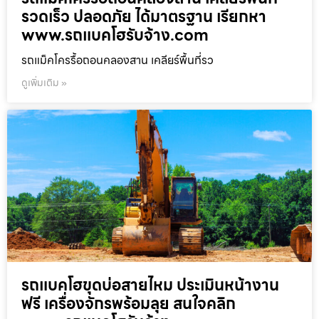
รวดเร็ว ปลอดภัย ได้มาตรฐาน เรียกหา
www.รถแบคโฮรับจ้าง.com
รถแม็คโครรื้อถอนคลองสาน เคลียร์พื้นที่รว
ดูเพิ่มเติม »
รถแบคโฮขุดบ่อสายไหม ประเมินหน้างาน
ฟรี เครื่องจักรพร้อมลุย สนใจคลิก