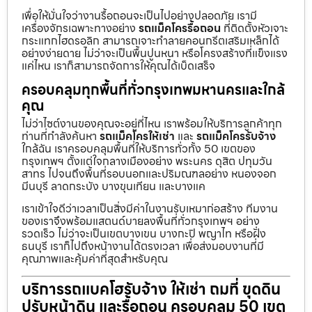
เพื่อให้มั่นใจว่างานรื้อถอนจะเป็นไปอย่างปลอดภัย เรามี
เครื่องจักรเฉพาะทางอย่าง
รถแม็คโครรื้อถอน
ที่ติดตั้งหัวเจาะ
กระแทกไฮดรอลิก สามารถเจาะทำลายคอนกรีตเสริมเหล็กได้
อย่างง่ายดาย ไม่ว่าจะเป็นพื้นปูนหนา หรือโครงสร้างที่แข็งแรง
แค่ไหน เราก็สามารถจัดการให้คุณได้เบ็ดเสร็จ
ครอบคลุมทุกพื้นที่ทั่วกรุงเทพมหานครและใกล้
คุณ
ไม่ว่าไซต์งานของคุณจะอยู่ที่ไหน เราพร้อมให้บริการลูกค้าทุก
ท่านที่กำลังค้นหา
รถแม็คโครให้เช่า
และ
รถแม็คโครรับจ้าง
ใกล้ฉัน เราครอบคลุมพื้นที่ให้บริการทั่วทั้ง 50 เขตของ
กรุงเทพฯ ตั้งแต่ใจกลางเมืองอย่าง พระนคร ดุสิต ปทุมวัน
สาทร ไปจนถึงพื้นที่รอบนอกและปริมณฑลอย่าง หนองจอก
มีนบุรี ลาดกระบัง บางขุนเทียน และบางแค
เราเข้าใจดีว่าเวลาเป็นสิ่งมีค่าในงานรับเหมาก่อสร้าง ทีมงาน
ของเราจึงพร้อมแสตนด์บายลงพื้นที่ทั่วกรุงเทพฯ อย่าง
รวดเร็ว ไม่ว่าจะเป็นเขตบางเขน บางกะปิ พญาไท หรือฝั่ง
ธนบุรี เราก็ไปถึงหน้างานได้ตรงเวลา เพื่อส่งมอบงานที่มี
คุณภาพและคุ้มค่าที่สุดสำหรับคุณ
บริการรถแบคโฮรับจ้าง ให้เช่า ถมที่ ขุดดิน
ปรับหน้าดิน และรื้อถอน ครอบคลุม 50 เขต