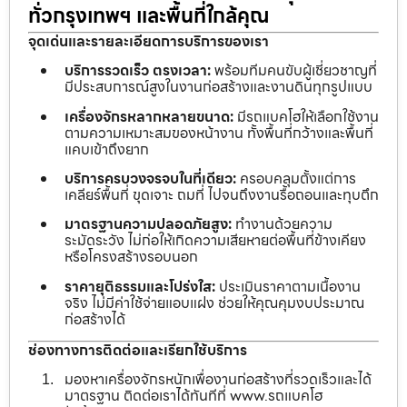
ทั่วกรุงเทพฯ และพื้นที่ใกล้คุณ
จุดเด่นและรายละเอียดการบริการของเรา
บริการรวดเร็ว ตรงเวลา:
พร้อมทีมคนขับผู้เชี่ยวชาญที่
มีประสบการณ์สูงในงานก่อสร้างและงานดินทุกรูปแบบ
เครื่องจักรหลากหลายขนาด:
มีรถแบคโฮให้เลือกใช้งาน
ตามความเหมาะสมของหน้างาน ทั้งพื้นที่กว้างและพื้นที่
แคบเข้าถึงยาก
บริการครบวงจรจบในที่เดียว:
ครอบคลุมตั้งแต่การ
เคลียร์พื้นที่ ขุดเจาะ ถมที่ ไปจนถึงงานรื้อถอนและทุบตึก
มาตรฐานความปลอดภัยสูง:
ทำงานด้วยความ
ระมัดระวัง ไม่ก่อให้เกิดความเสียหายต่อพื้นที่ข้างเคียง
หรือโครงสร้างรอบนอก
ราคายุติธรรมและโปร่งใส:
ประเมินราคาตามเนื้องาน
จริง ไม่มีค่าใช้จ่ายแอบแฝง ช่วยให้คุณคุมงบประมาณ
ก่อสร้างได้
ช่องทางการติดต่อและเรียกใช้บริการ
มองหาเครื่องจักรหนักเพื่องานก่อสร้างที่รวดเร็วและได้
มาตรฐาน ติดต่อเราได้ทันทีที่ www.รถแบคโฮ