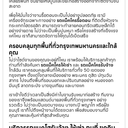
เคลียร์พื้นที่ ขนย้ายเศษปูนและขยะก่อสร้างออกจากไซต์งานจน
สะอาด
เพื่อให้มั่นใจว่างานรื้อถอนจะเป็นไปอย่างปลอดภัย เรามี
เครื่องจักรเฉพาะทางอย่าง
รถแม็คโครรื้อถอน
ที่ติดตั้งหัวเจาะ
กระแทกไฮดรอลิก สามารถเจาะทำลายคอนกรีตเสริมเหล็กได้
อย่างง่ายดาย ไม่ว่าจะเป็นพื้นปูนหนา หรือโครงสร้างที่แข็งแรง
แค่ไหน เราก็สามารถจัดการให้คุณได้เบ็ดเสร็จ
ครอบคลุมทุกพื้นที่ทั่วกรุงเทพมหานครและใกล้
คุณ
ไม่ว่าไซต์งานของคุณจะอยู่ที่ไหน เราพร้อมให้บริการลูกค้าทุก
ท่านที่กำลังค้นหา
รถแม็คโครให้เช่า
และ
รถแม็คโครรับจ้าง
ใกล้ฉัน เราครอบคลุมพื้นที่ให้บริการทั่วทั้ง 50 เขตของ
กรุงเทพฯ ตั้งแต่ใจกลางเมืองอย่าง พระนคร ดุสิต ปทุมวัน
สาทร ไปจนถึงพื้นที่รอบนอกและปริมณฑลอย่าง หนองจอก
มีนบุรี ลาดกระบัง บางขุนเทียน และบางแค
เราเข้าใจดีว่าเวลาเป็นสิ่งมีค่าในงานรับเหมาก่อสร้าง ทีมงาน
ของเราจึงพร้อมแสตนด์บายลงพื้นที่ทั่วกรุงเทพฯ อย่าง
รวดเร็ว ไม่ว่าจะเป็นเขตบางเขน บางกะปิ พญาไท หรือฝั่ง
ธนบุรี เราก็ไปถึงหน้างานได้ตรงเวลา เพื่อส่งมอบงานที่มี
คุณภาพและคุ้มค่าที่สุดสำหรับคุณ
บริการรถแบคโฮรับจ้าง ให้เช่า ถมที่ ขุดดิน