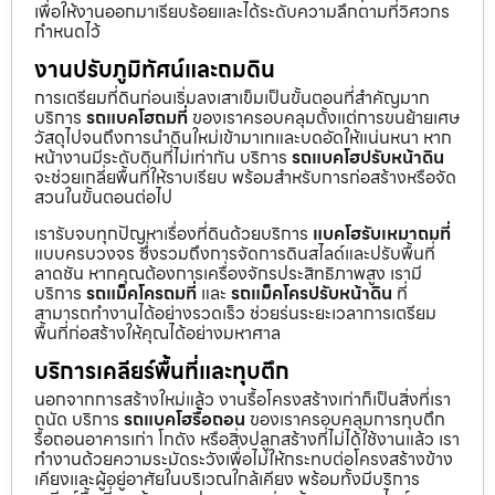
เพื่อให้งานออกมาเรียบร้อยและได้ระดับความลึกตามที่วิศวกร
กำหนดไว้
งานปรับภูมิทัศน์และถมดิน
การเตรียมที่ดินก่อนเริ่มลงเสาเข็มเป็นขั้นตอนที่สำคัญมาก
บริการ
รถแบคโฮถมที่
ของเราครอบคลุมตั้งแต่การขนย้ายเศษ
วัสดุไปจนถึงการนำดินใหม่เข้ามาเทและบดอัดให้แน่นหนา หาก
หน้างานมีระดับดินที่ไม่เท่ากัน บริการ
รถแบคโฮปรับหน้าดิน
จะช่วยเกลี่ยพื้นที่ให้ราบเรียบ พร้อมสำหรับการก่อสร้างหรือจัด
สวนในขั้นตอนต่อไป
เรารับจบทุกปัญหาเรื่องที่ดินด้วยบริการ
แบคโฮรับเหมาถมที่
แบบครบวงจร ซึ่งรวมถึงการจัดการดินสไลด์และปรับพื้นที่
ลาดชัน หากคุณต้องการเครื่องจักรประสิทธิภาพสูง เรามี
บริการ
รถแม็คโครถมที่
และ
รถแม็คโครปรับหน้าดิน
ที่
สามารถทำงานได้อย่างรวดเร็ว ช่วยร่นระยะเวลาการเตรียม
พื้นที่ก่อสร้างให้คุณได้อย่างมหาศาล
บริการเคลียร์พื้นที่และทุบตึก
นอกจากการสร้างใหม่แล้ว งานรื้อโครงสร้างเก่าก็เป็นสิ่งที่เรา
ถนัด บริการ
รถแบคโฮรื้อถอน
ของเราครอบคลุมการทุบตึก
รื้อถอนอาคารเก่า โกดัง หรือสิ่งปลูกสร้างที่ไม่ได้ใช้งานแล้ว เรา
ทำงานด้วยความระมัดระวังเพื่อไม่ให้กระทบต่อโครงสร้างข้าง
เคียงและผู้อยู่อาศัยในบริเวณใกล้เคียง พร้อมทั้งมีบริการ