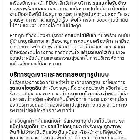
เครื่องจักรกลหนักที่มีประสิทธิภาพ บริการ
รถแบคโฮรับจ้าง
ของเราพร้อมตอบสนองทุกความต้องการในไซต์งาน ด้วยทีม
งานมืออาชีพที่มีประสบการณ์สูง เรามุ่งเน้นความปลอดภัยและ
มาตรฐานการทำงานที่รวดเร็ว เพื่อให้โครงการของคุณดำเนิน
ไปตามแผนงานที่วางไว้โดยไม่มีสะดุด
หากคุณกำลังมองหาบริการ
รถแบคโฮให้เช่า
ที่มาพร้อมคนขับ
ผู้ชำนาญเส้นทางและเชี่ยวชาญการควบคุมเครื่องจักร เรามีรถ
หลายขนาดพร้อมลงพื้นที่เสมอ ไม่ว่าจะเป็นงานรับเหมาสเกล
เล็กหรือระดับโครงการ การตัดสินใจ
เช่ารถแบคโฮ
กับเราจะ
ช่วยประหยัดต้นทุนและลดความยุ่งยากในการบริหารจัดการ
เครื่องจักรเองได้อย่างมาก
บริการขุดเจาะและลอกคลองทุกรูปแบบ
ในส่วนของการจัดการแหล่งน้ำและวางรากฐาน เราให้บริการ
รถแบคโฮขุดดิน
สำหรับงานฟุตติ้ง วางท่อประปา หรือทำแนว
รั้ว รวมถึงงานเฉพาะทางอย่าง
รถแบคโฮขุดบ่อ
สำหรับทำบ่อ
ปลา สระน้ำ หรือแหล่งกักเก็บน้ำเพื่อการเกษตร นอกจากนี้เรา
ยังมีบริการขุดลอกคลองเพื่อแก้ปัญหาน้ำท่วมขังและเปิดทาง
ระบายน้ำให้มีประสิทธิภาพมากขึ้น
สำหรับลูกค้าที่คุ้นเคยกับคำเรียกขานทั่วไป เราก็มีบริการ
รถ
แม็คโครขุดดิน
และ
รถแม็คโครขุดบ่อ
ที่พร้อมลุยทุกสภาพ
พื้นที่ ไม่ว่าจะเป็นดินแข็ง ดินเหนียว หรือหน้างานที่ค่อนข้าง
แคบ เราสามารถประเมินพื้นที่และเลือกขนาดหัวขุดที่เหมาะสม