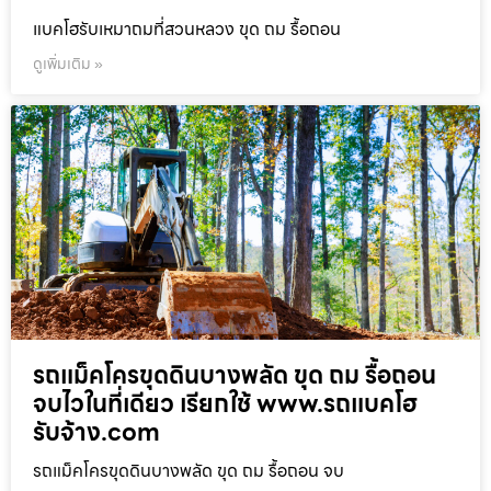
แบคโฮรับเหมาถมที่สวนหลวง ขุด ถม รื้อถอน
ดูเพิ่มเติม »
รถแม็คโครขุดดินบางพลัด ขุด ถม รื้อถอน
จบไวในที่เดียว เรียกใช้ www.รถแบคโฮ
รับจ้าง.com
รถแม็คโครขุดดินบางพลัด ขุด ถม รื้อถอน จบ