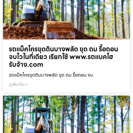
รถแม็คโครขุดดินบางพลัด ขุด ถม รื้อถอน
จบไวในที่เดียว เรียกใช้ www.รถแบคโฮ
รับจ้าง.com
รถแม็คโครขุดดินบางพลัด ขุด ถม รื้อถอน จบ
ดูเพิ่มเติม »