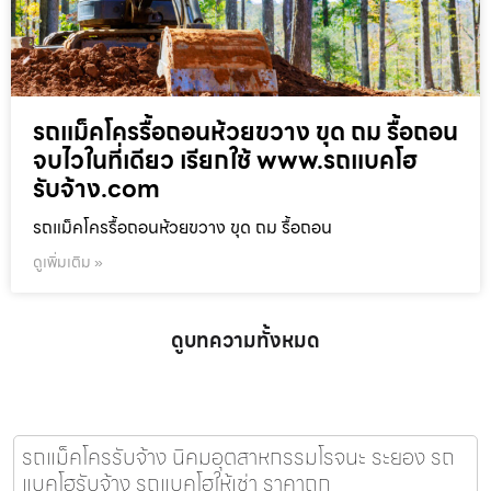
รถแม็คโครรื้อถอนห้วยขวาง ขุด ถม รื้อถอน
จบไวในที่เดียว เรียกใช้ www.รถแบคโฮ
รับจ้าง.com
รถแม็คโครรื้อถอนห้วยขวาง ขุด ถม รื้อถอน
ดูเพิ่มเติม »
ดูบทความทั้งหมด
รถแม็คโครรับจ้าง นิคมอุตสาหกรรมโรจนะ ระยอง รถ
แบคโฮรับจ้าง รถแบคโฮให้เช่า ราคาถูก