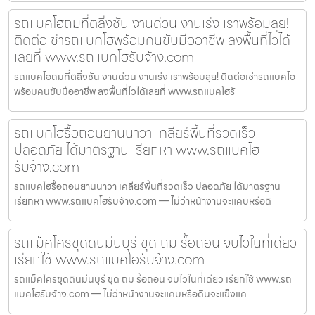
รถแบคโฮถมที่ตลิ่งชัน งานด่วน งานเร่ง เราพร้อมลุย!
ติดต่อเช่ารถแบคโฮพร้อมคนขับมืออาชีพ ลงพื้นที่ไวได้
เลยที่ www.รถแบคโฮรับจ้าง.com
รถแบคโฮถมที่ตลิ่งชัน งานด่วน งานเร่ง เราพร้อมลุย! ติดต่อเช่ารถแบคโฮ
พร้อมคนขับมืออาชีพ ลงพื้นที่ไวได้เลยที่ www.รถแบคโฮรั
รถแบคโฮรื้อถอนยานนาวา เคลียร์พื้นที่รวดเร็ว
ปลอดภัย ได้มาตรฐาน เรียกหา www.รถแบคโฮ
รับจ้าง.com
รถแบคโฮรื้อถอนยานนาวา เคลียร์พื้นที่รวดเร็ว ปลอดภัย ได้มาตรฐาน
เรียกหา www.รถแบคโฮรับจ้าง.com — ไม่ว่าหน้างานจะแคบหรือดิ
รถแม็คโครขุดดินมีนบุรี ขุด ถม รื้อถอน จบไวในที่เดียว
เรียกใช้ www.รถแบคโฮรับจ้าง.com
รถแม็คโครขุดดินมีนบุรี ขุด ถม รื้อถอน จบไวในที่เดียว เรียกใช้ www.รถ
แบคโฮรับจ้าง.com — ไม่ว่าหน้างานจะแคบหรือดินจะแข็งแค