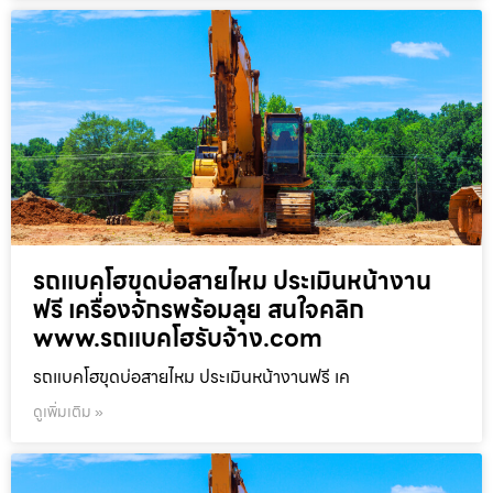
รถแบคโฮขุดบ่อสายไหม ประเมินหน้างาน
ฟรี เครื่องจักรพร้อมลุย สนใจคลิก
www.รถแบคโฮรับจ้าง.com
รถแบคโฮขุดบ่อสายไหม ประเมินหน้างานฟรี เค
ดูเพิ่มเติม »