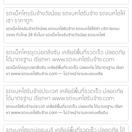
รถแม็คโครรับจ้างวังน้อย รถแบคโฮรับจ้าง รถแบคโฮให้
เช่า ราคาถูก
รถแม็คโครรับจ้างวังน้อย รถแบคโฮรับจ้าง รถแบคโฮให้เช่า บริการครบ
วงจร ทั่วไทย 24 ชั่วโมง รถแม็คโครรับจ้างวังน้อย รถแบคโฮรั
รถแม็คโครขุดบ่อตลิ่งชัน เคลียร์พื้นที่รวดเร็ว ปลอดภัย
ได้มาตรฐาน เรียกหา www.รถแบคโฮรับจ้าง.com
รถแม็คโครขุดบ่อตลิ่งชัน เคลียร์พื้นที่รวดเร็ว ปลอดภัย ได้มาตรฐาน เรียก
หา www.รถแบคโฮรับจ้าง.com — ไม่ว่าหน้างานจะแคบหรือ
รถแบคโฮรับจ้างประเวศ เคลียร์พื้นที่รวดเร็ว ปลอดภัย
ได้มาตรฐาน เรียกหา www.รถแบคโฮรับจ้าง.com
รถแบคโฮรับจ้างประเวศ เคลียร์พื้นที่รวดเร็ว ปลอดภัย ได้มาตรฐาน เรียก
หา www.รถแบคโฮรับจ้าง.com — ไม่ว่าหน้างานจะแคบหรือดิน
รถแบคโฮขุดบ่อธนบุรี เคลียร์พื้นที่รวดเร็ว ปลอดภัย ได้