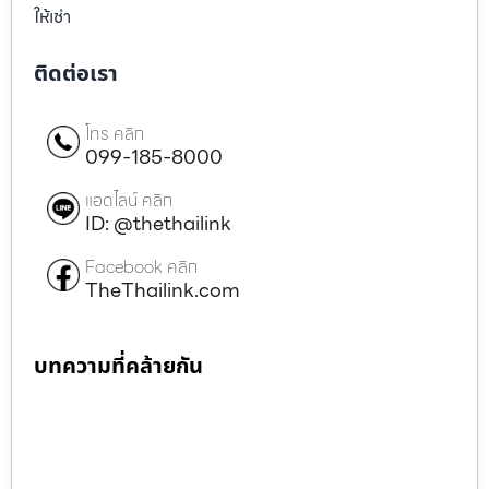
ให้เช่า
ติดต่อเรา
โทร คลิก
099-185-8000
แอดไลน์ คลิก
ID: @thethailink
Facebook คลิก
TheThailink.com
บทความที่คล้ายกัน