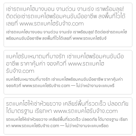
เช่ารถแบคโฮบางบอน งานด่วน งานเร่ง เราพร้อมลุย!
ติดต่อเช่ารถแบคโฮพร้อมคนขับมืออาชีพ ลงพื้นที่ไวได้
เลยที่ www.รถแบคโฮรับจ้าง.com
เช่ารถแบคโฮบางบอน งานด่วน งานเร่ง เราพร้อมลุย! ติดต่อเช่ารถแบคโฮ
พร้อมคนขับมืออาชีพ ลงพื้นที่ไวได้เลยที่ www.รถแบคโฮรับจ้
แบคโฮรับเหมาถมที่บางรัก เช่าแบคโฮพร้อมคนขับมือ
อาชีพ ราคาคุ้มค่า จองคิวที่ www.รถแบคโฮ
รับจ้าง.com
แบคโฮรับเหมาถมที่บางรัก เช่าแบคโฮพร้อมคนขับมืออาชีพ ราคาคุ้มค่า
จองคิวที่ www.รถแบคโฮรับจ้าง.com — ไม่ว่าหน้างานจะแคบหรื
รถแบคโฮให้เช่าห้วยขวาง เคลียร์พื้นที่รวดเร็ว ปลอดภัย
ได้มาตรฐาน เรียกหา www.รถแบคโฮรับจ้าง.com
รถแบคโฮให้เช่าห้วยขวาง เคลียร์พื้นที่รวดเร็ว ปลอดภัย ได้มาตรฐาน เรียก
หา www.รถแบคโฮรับจ้าง.com — ไม่ว่าหน้างานจะแคบหรือด