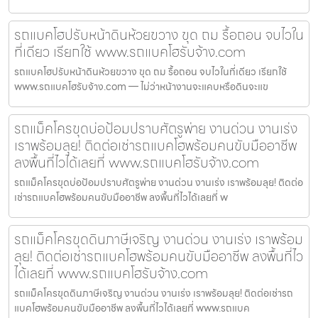
รถแบคโฮปรับหน้าดินห้วยขวาง ขุด ถม รื้อถอน จบไวใน
ที่เดียว เรียกใช้ www.รถแบคโฮรับจ้าง.com
รถแบคโฮปรับหน้าดินห้วยขวาง ขุด ถม รื้อถอน จบไวในที่เดียว เรียกใช้
www.รถแบคโฮรับจ้าง.com — ไม่ว่าหน้างานจะแคบหรือดินจะแข
รถแม็คโครขุดบ่อป้อมปราบศัตรูพ่าย งานด่วน งานเร่ง
เราพร้อมลุย! ติดต่อเช่ารถแบคโฮพร้อมคนขับมืออาชีพ
ลงพื้นที่ไวได้เลยที่ www.รถแบคโฮรับจ้าง.com
รถแม็คโครขุดบ่อป้อมปราบศัตรูพ่าย งานด่วน งานเร่ง เราพร้อมลุย! ติดต่อ
เช่ารถแบคโฮพร้อมคนขับมืออาชีพ ลงพื้นที่ไวได้เลยที่ w
รถแม็คโครขุดดินภาษีเจริญ งานด่วน งานเร่ง เราพร้อม
ลุย! ติดต่อเช่ารถแบคโฮพร้อมคนขับมืออาชีพ ลงพื้นที่ไว
ได้เลยที่ www.รถแบคโฮรับจ้าง.com
รถแม็คโครขุดดินภาษีเจริญ งานด่วน งานเร่ง เราพร้อมลุย! ติดต่อเช่ารถ
แบคโฮพร้อมคนขับมืออาชีพ ลงพื้นที่ไวได้เลยที่ www.รถแบค