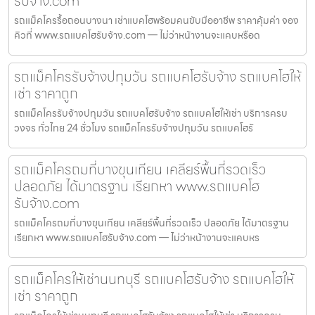
รับจ้าง.com
รถแม็คโครรื้อถอนบางนา เช่าแบคโฮพร้อมคนขับมืออาชีพ ราคาคุ้มค่า จอง
คิวที่ www.รถแบคโฮรับจ้าง.com — ไม่ว่าหน้างานจะแคบหรือด
รถแม็คโครรับจ้างปทุมวัน รถแบคโฮรับจ้าง รถแบคโฮให้
เช่า ราคาถูก
รถแม็คโครรับจ้างปทุมวัน รถแบคโฮรับจ้าง รถแบคโฮให้เช่า บริการครบ
วงจร ทั่วไทย 24 ชั่วโมง รถแม็คโครรับจ้างปทุมวัน รถแบคโฮรั
รถแม็คโครถมที่บางขุนเทียน เคลียร์พื้นที่รวดเร็ว
ปลอดภัย ได้มาตรฐาน เรียกหา www.รถแบคโฮ
รับจ้าง.com
รถแม็คโครถมที่บางขุนเทียน เคลียร์พื้นที่รวดเร็ว ปลอดภัย ได้มาตรฐาน
เรียกหา www.รถแบคโฮรับจ้าง.com — ไม่ว่าหน้างานจะแคบหร
รถแม็คโครให้เช่านนทบุรี รถแบคโฮรับจ้าง รถแบคโฮให้
เช่า ราคาถูก