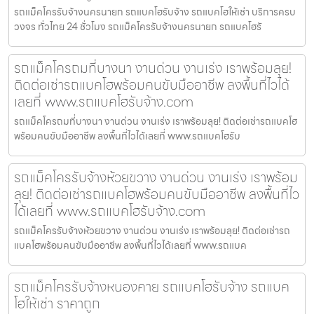
รถแม็คโครรับจ้างนครนายก รถแบคโฮรับจ้าง รถแบคโฮให้เช่า บริการครบ
วงจร ทั่วไทย 24 ชั่วโมง รถแม็คโครรับจ้างนครนายก รถแบคโฮรั
รถแม็คโครถมที่บางนา งานด่วน งานเร่ง เราพร้อมลุย!
ติดต่อเช่ารถแบคโฮพร้อมคนขับมืออาชีพ ลงพื้นที่ไวได้
เลยที่ www.รถแบคโฮรับจ้าง.com
รถแม็คโครถมที่บางนา งานด่วน งานเร่ง เราพร้อมลุย! ติดต่อเช่ารถแบคโฮ
พร้อมคนขับมืออาชีพ ลงพื้นที่ไวได้เลยที่ www.รถแบคโฮรับ
รถแม็คโครรับจ้างห้วยขวาง งานด่วน งานเร่ง เราพร้อม
ลุย! ติดต่อเช่ารถแบคโฮพร้อมคนขับมืออาชีพ ลงพื้นที่ไว
ได้เลยที่ www.รถแบคโฮรับจ้าง.com
รถแม็คโครรับจ้างห้วยขวาง งานด่วน งานเร่ง เราพร้อมลุย! ติดต่อเช่ารถ
แบคโฮพร้อมคนขับมืออาชีพ ลงพื้นที่ไวได้เลยที่ www.รถแบค
รถแม็คโครรับจ้างหนองคาย รถแบคโฮรับจ้าง รถแบค
โฮให้เช่า ราคาถูก