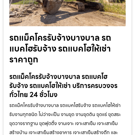
รถแม็คโครรับจ้างบางบาล รถ
แบคโฮรับจ้าง รถแบคโฮให้เช่า
ราคาถูก
รถแม็คโครรับจ้างบางบาล รถแบคโฮ
รับจ้าง รถแบคโฮให้เช่า บริการครบวงจร
ทั่วไทย 24 ชั่วโมง
รถแม็คโครรับจ้างบางบาล รถแบคโฮรับจ้าง รถแบคโฮให้เช่า
รับงานทุกชนิด ไม่ว่าจะเป็น งานขุด งานขุดดิน ขุดแร่ ขุดสระ
ขุดวางรากฐาน ขุดฟุตติ้ง งานเจาะ เจาะเสาเข็ม เจาะเสาเข็ม
สร้างบ้าน เจาะเสาเข็มสร้างอาคาร เจาะเสาเข็มสร้างตึก และ