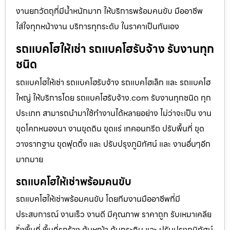
งานยกวัตถุที่มีน้ำหนักมาก ให้บริการพร้อมคนขับ มืออาชีพ
ใส่ใจทุกหน้างาน บริการทุกระดับ ในราคาเป็นกันเอง
รถแบคโฮให้เช่า รถแบคโฮรับจ้าง รับงานทุก
ชนิด
รถแบคโฮให้เช่า รถแบคโฮรับจ้าง รถแบคโฮเล็ก และ รถแบคโฮ
ใหญ่ ให้บริการโดย รถแบคโฮรับจ้าง.com รับงานทุกชนิด ทุก
ประเภท สามารถนำมาใช้ทำงานได้หลายอย่าง ไม่ว่าจะเป็น งาน
ขุดโคกหนองนา งานขุดดิน ขุดแร่ เทคอนกรีต ปรับพื้นที่ ขุด
วางรากฐาน ขุดฟุตติ้ง และ ปรับปรุงภูมิทัศน์ และ งานอื่นๆอีก
มากมาย
รถแบคโฮให้เช่าพร้อมคนขับ
รถแบคโฮให้เช่าพร้อมคนขับ โดยทีมงานมืออาชีพที่มี
ประสบการณ์ งานเร็ว งานดี มีคุณภาพ ราคาถูก รับเหมาเคลีย
ริ่งพื้นที่ พื้นที่รกร้าง ต้นหญ้า ต้นกระถิน และ ปรับปรุงภูมิทัศน์