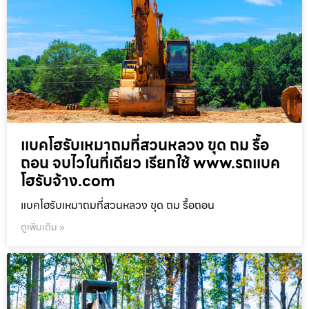
แบคโฮรับเหมาถมที่สวนหลวง ขุด ถม รื้อ
ถอน จบไวในที่เดียว เรียกใช้ www.รถแบค
โฮรับจ้าง.com
แบคโฮรับเหมาถมที่สวนหลวง ขุด ถม รื้อถอน
ดูเพิ่มเติม »