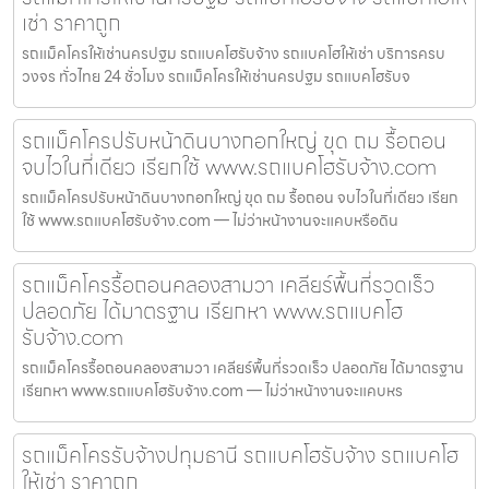
เช่า ราคาถูก
รถแม็คโครให้เช่านครปฐม รถแบคโฮรับจ้าง รถแบคโฮให้เช่า บริการครบ
วงจร ทั่วไทย 24 ชั่วโมง รถแม็คโครให้เช่านครปฐม รถแบคโฮรับจ
รถแม็คโครปรับหน้าดินบางกอกใหญ่ ขุด ถม รื้อถอน
จบไวในที่เดียว เรียกใช้ www.รถแบคโฮรับจ้าง.com
รถแม็คโครปรับหน้าดินบางกอกใหญ่ ขุด ถม รื้อถอน จบไวในที่เดียว เรียก
ใช้ www.รถแบคโฮรับจ้าง.com — ไม่ว่าหน้างานจะแคบหรือดิน
รถแม็คโครรื้อถอนคลองสามวา เคลียร์พื้นที่รวดเร็ว
ปลอดภัย ได้มาตรฐาน เรียกหา www.รถแบคโฮ
รับจ้าง.com
รถแม็คโครรื้อถอนคลองสามวา เคลียร์พื้นที่รวดเร็ว ปลอดภัย ได้มาตรฐาน
เรียกหา www.รถแบคโฮรับจ้าง.com — ไม่ว่าหน้างานจะแคบหร
รถแม็คโครรับจ้างปทุมธานี รถแบคโฮรับจ้าง รถแบคโฮ
ให้เช่า ราคาถูก