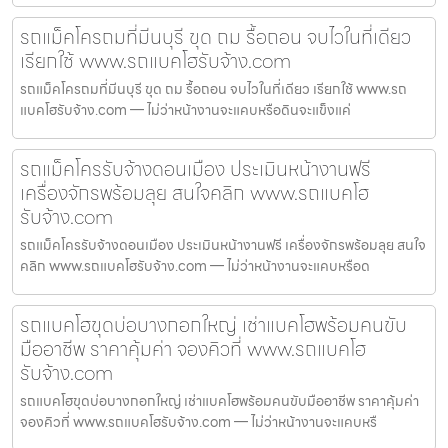
รถแม็คโครถมที่มีนบุรี ขุด ถม รื้อถอน จบไวในที่เดียว
เรียกใช้ www.รถแบคโฮรับจ้าง.com
รถแม็คโครถมที่มีนบุรี ขุด ถม รื้อถอน จบไวในที่เดียว เรียกใช้ www.รถ
แบคโฮรับจ้าง.com — ไม่ว่าหน้างานจะแคบหรือดินจะแข็งแค่
รถแม็คโครรับจ้างดอนเมือง ประเมินหน้างานฟรี
เครื่องจักรพร้อมลุย สนใจคลิก www.รถแบคโฮ
รับจ้าง.com
รถแม็คโครรับจ้างดอนเมือง ประเมินหน้างานฟรี เครื่องจักรพร้อมลุย สนใจ
คลิก www.รถแบคโฮรับจ้าง.com — ไม่ว่าหน้างานจะแคบหรือด
รถแบคโฮขุดบ่อบางกอกใหญ่ เช่าแบคโฮพร้อมคนขับ
มืออาชีพ ราคาคุ้มค่า จองคิวที่ www.รถแบคโฮ
รับจ้าง.com
รถแบคโฮขุดบ่อบางกอกใหญ่ เช่าแบคโฮพร้อมคนขับมืออาชีพ ราคาคุ้มค่า
จองคิวที่ www.รถแบคโฮรับจ้าง.com — ไม่ว่าหน้างานจะแคบหรื