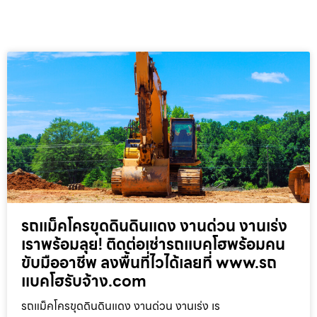
รถแม็คโครขุดดินดินแดง งานด่วน งานเร่ง
เราพร้อมลุย! ติดต่อเช่ารถแบคโฮพร้อมคน
ขับมืออาชีพ ลงพื้นที่ไวได้เลยที่ www.รถ
แบคโฮรับจ้าง.com
รถแม็คโครขุดดินดินแดง งานด่วน งานเร่ง เร