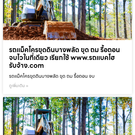
รถแม็คโครขุดดินบางพลัด ขุด ถม รื้อถอน
จบไวในที่เดียว เรียกใช้ www.รถแบคโฮ
รับจ้าง.com
รถแม็คโครขุดดินบางพลัด ขุด ถม รื้อถอน จบ
ดูเพิ่มเติม »