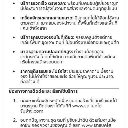
บริการรวดเร็ว ตรงเวลา:
พร้อมทีมคนขับผู้เชี่ยวชาญที่
มีประสบการณ์สูงในงานก่อสร้างและงานดินทุกรูปแบบ
เครื่องจักรหลากหลายขนาด:
มีรถแบคโฮให้เลือกใช้งาน
ตามความเหมาะสมของหน้างาน ทั้งพื้นที่กว้างและพื้นที่
แคบเข้าถึงยาก
บริการครบวงจรจบในที่เดียว:
ครอบคลุมตั้งแต่การ
เคลียร์พื้นที่ ขุดเจาะ ถมที่ ไปจนถึงงานรื้อถอนและทุบตึก
มาตรฐานความปลอดภัยสูง:
ทำงานด้วยความ
ระมัดระวัง ไม่ก่อให้เกิดความเสียหายต่อพื้นที่ข้างเคียง
หรือโครงสร้างรอบนอก
ราคายุติธรรมและโปร่งใส:
ประเมินราคาตามเนื้องาน
จริง ไม่มีค่าใช้จ่ายแอบแฝง ช่วยให้คุณคุมงบประมาณ
ก่อสร้างได้
ช่องทางการติดต่อและเรียกใช้บริการ
มองหาเครื่องจักรหนักเพื่องานก่อสร้างที่รวดเร็วและได้
มาตรฐาน ติดต่อเราได้ทันทีที่ www.รถแบคโฮ
รับจ้าง.com
จบทุกปัญหางานขุด ถมที่ ปรับหน้าดิน ด้วยทีมงานมือ
อาชีพ จองคิวงานของคุณได้เลยที่ www.รถแบคโฮ