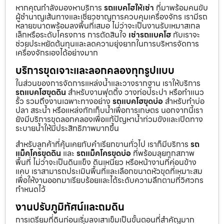
หากคุณกำลังมองหาบริการ
รถแบคโฮให้เช่า
ที่มาพร้อมคนขับ
ผู้ชำนาญเส้นทางและเชี่ยวชาญการควบคุมเครื่องจักร เรามีรถ
หลายขนาดพร้อมลงพื้นที่เสมอ ไม่ว่าจะเป็นงานรับเหมาสเกล
เล็กหรือระดับโครงการ การตัดสินใจ
เช่ารถแบคโฮ
กับเราจะ
ช่วยประหยัดต้นทุนและลดความยุ่งยากในการบริหารจัดการ
เครื่องจักรเองได้อย่างมาก
บริการขุดเจาะและลอกคลองทุกรูปแบบ
ในส่วนของการจัดการแหล่งน้ำและวางรากฐาน เราให้บริการ
รถแบคโฮขุดดิน
สำหรับงานฟุตติ้ง วางท่อประปา หรือทำแนว
รั้ว รวมถึงงานเฉพาะทางอย่าง
รถแบคโฮขุดบ่อ
สำหรับทำบ่อ
ปลา สระน้ำ หรือแหล่งกักเก็บน้ำเพื่อการเกษตร นอกจากนี้เรา
ยังมีบริการขุดลอกคลองเพื่อแก้ปัญหาน้ำท่วมขังและเปิดทาง
ระบายน้ำให้มีประสิทธิภาพมากขึ้น
สำหรับลูกค้าที่คุ้นเคยกับคำเรียกขานทั่วไป เราก็มีบริการ
รถ
แม็คโครขุดดิน
และ
รถแม็คโครขุดบ่อ
ที่พร้อมลุยทุกสภาพ
พื้นที่ ไม่ว่าจะเป็นดินแข็ง ดินเหนียว หรือหน้างานที่ค่อนข้าง
แคบ เราสามารถประเมินพื้นที่และเลือกขนาดหัวขุดที่เหมาะสม
เพื่อให้งานออกมาเรียบร้อยและได้ระดับความลึกตามที่วิศวกร
กำหนดไว้
งานปรับภูมิทัศน์และถมดิน
การเตรียมที่ดินก่อนเริ่มลงเสาเข็มเป็นขั้นตอนที่สำคัญมาก