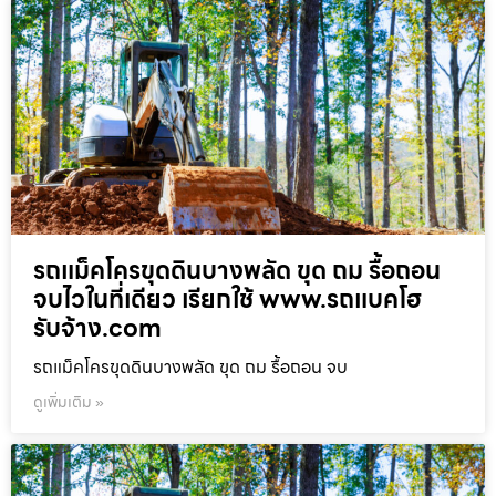
รถแม็คโครขุดดินบางพลัด ขุด ถม รื้อถอน
จบไวในที่เดียว เรียกใช้ www.รถแบคโฮ
รับจ้าง.com
รถแม็คโครขุดดินบางพลัด ขุด ถม รื้อถอน จบ
ดูเพิ่มเติม »