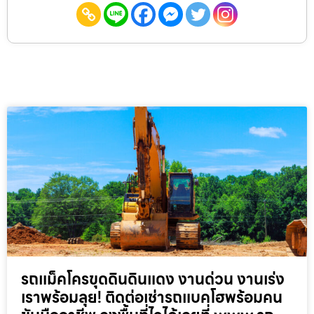
รถแม็คโครขุดดินดินแดง งานด่วน งานเร่ง
เราพร้อมลุย! ติดต่อเช่ารถแบคโฮพร้อมคน