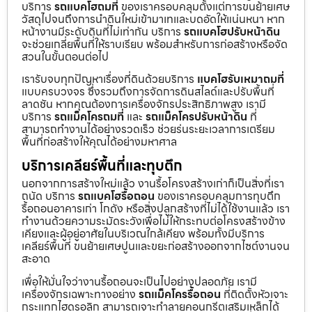
บริการ
รถแบคโฮถมที่
ของเราครอบคลุมตั้งแต่การขนย้ายเศษ
วัสดุไปจนถึงการนำดินใหม่เข้ามาเทและบดอัดให้แน่นหนา หาก
หน้างานมีระดับดินที่ไม่เท่ากัน บริการ
รถแบคโฮปรับหน้าดิน
จะช่วยเกลี่ยพื้นที่ให้ราบเรียบ พร้อมสำหรับการก่อสร้างหรือจัด
สวนในขั้นตอนต่อไป
เรารับจบทุกปัญหาเรื่องที่ดินด้วยบริการ
แบคโฮรับเหมาถมที่
แบบครบวงจร ซึ่งรวมถึงการจัดการดินสไลด์และปรับพื้นที่
ลาดชัน หากคุณต้องการเครื่องจักรประสิทธิภาพสูง เรามี
บริการ
รถแม็คโครถมที่
และ
รถแม็คโครปรับหน้าดิน
ที่
สามารถทำงานได้อย่างรวดเร็ว ช่วยร่นระยะเวลาการเตรียม
พื้นที่ก่อสร้างให้คุณได้อย่างมหาศาล
บริการเคลียร์พื้นที่และทุบตึก
นอกจากการสร้างใหม่แล้ว งานรื้อโครงสร้างเก่าก็เป็นสิ่งที่เรา
ถนัด บริการ
รถแบคโฮรื้อถอน
ของเราครอบคลุมการทุบตึก
รื้อถอนอาคารเก่า โกดัง หรือสิ่งปลูกสร้างที่ไม่ได้ใช้งานแล้ว เรา
ทำงานด้วยความระมัดระวังเพื่อไม่ให้กระทบต่อโครงสร้างข้าง
เคียงและผู้อยู่อาศัยในบริเวณใกล้เคียง พร้อมทั้งมีบริการ
เคลียร์พื้นที่ ขนย้ายเศษปูนและขยะก่อสร้างออกจากไซต์งานจน
สะอาด
เพื่อให้มั่นใจว่างานรื้อถอนจะเป็นไปอย่างปลอดภัย เรามี
เครื่องจักรเฉพาะทางอย่าง
รถแม็คโครรื้อถอน
ที่ติดตั้งหัวเจาะ
กระแทกไฮดรอลิก สามารถเจาะทำลายคอนกรีตเสริมเหล็กได้