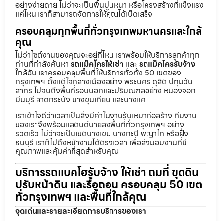
อย่างง่ายดาย ไม่ว่าจะเป็นพื้นปูนหนา หรือโครงสร้างที่แข็งแรง
แค่ไหน เราก็สามารถจัดการให้คุณได้เบ็ดเสร็จ
ครอบคลุมทุกพื้นที่ทั่วกรุงเทพมหานครและใกล้
คุณ
ไม่ว่าไซต์งานของคุณจะอยู่ที่ไหน เราพร้อมให้บริการลูกค้าทุก
ท่านที่กำลังค้นหา
รถแม็คโครให้เช่า
และ
รถแม็คโครรับจ้าง
ใกล้ฉัน เราครอบคลุมพื้นที่ให้บริการทั่วทั้ง 50 เขตของ
กรุงเทพฯ ตั้งแต่ใจกลางเมืองอย่าง พระนคร ดุสิต ปทุมวัน
สาทร ไปจนถึงพื้นที่รอบนอกและปริมณฑลอย่าง หนองจอก
มีนบุรี ลาดกระบัง บางขุนเทียน และบางแค
เราเข้าใจดีว่าเวลาเป็นสิ่งมีค่าในงานรับเหมาก่อสร้าง ทีมงาน
ของเราจึงพร้อมแสตนด์บายลงพื้นที่ทั่วกรุงเทพฯ อย่าง
รวดเร็ว ไม่ว่าจะเป็นเขตบางเขน บางกะปิ พญาไท หรือฝั่ง
ธนบุรี เราก็ไปถึงหน้างานได้ตรงเวลา เพื่อส่งมอบงานที่มี
คุณภาพและคุ้มค่าที่สุดสำหรับคุณ
บริการรถแบคโฮรับจ้าง ให้เช่า ถมที่ ขุดดิน
ปรับหน้าดิน และรื้อถอน ครอบคลุม 50 เขต
ทั่วกรุงเทพฯ และพื้นที่ใกล้คุณ
จุดเด่นและรายละเอียดการบริการของเรา