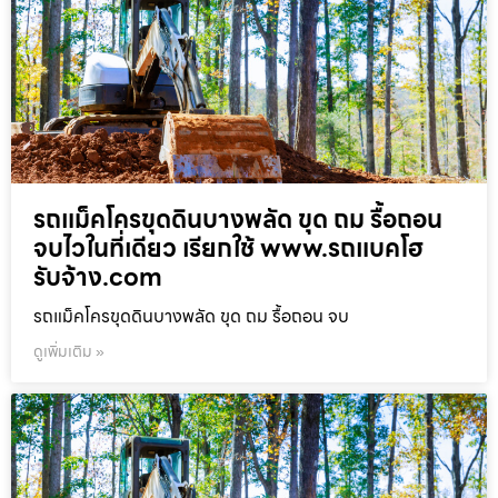
รถแม็คโครขุดดินบางพลัด ขุด ถม รื้อถอน
จบไวในที่เดียว เรียกใช้ www.รถแบคโฮ
รับจ้าง.com
รถแม็คโครขุดดินบางพลัด ขุด ถม รื้อถอน จบ
ดูเพิ่มเติม »