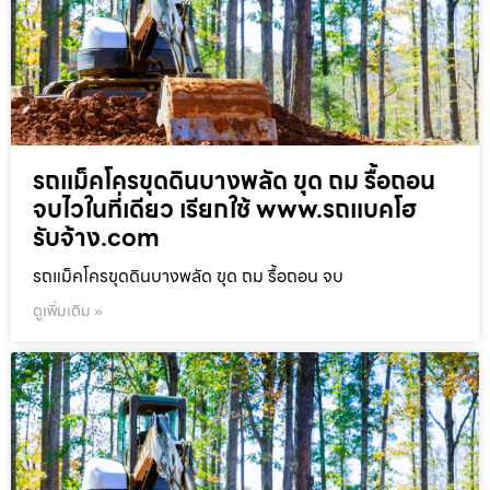
รถแม็คโครขุดดินบางพลัด ขุด ถม รื้อถอน
จบไวในที่เดียว เรียกใช้ www.รถแบคโฮ
รับจ้าง.com
รถแม็คโครขุดดินบางพลัด ขุด ถม รื้อถอน จบ
ดูเพิ่มเติม »