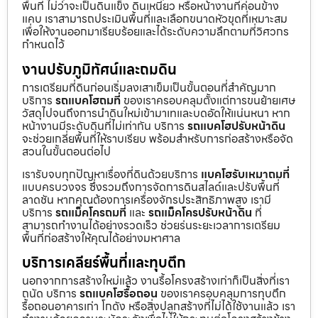
พื้นที่ ไม่ว่าจะเป็นดินแข็ง ดินเหนียว หรือหน้างานที่ค่อนข้าง
แคบ เราสามารถประเมินพื้นที่และเลือกขนาดหัวขุดที่เหมาะสม
เพื่อให้งานออกมาเรียบร้อยและได้ระดับความลึกตามที่วิศวกร
กำหนดไว้
งานปรับภูมิทัศน์และถมดิน
การเตรียมที่ดินก่อนเริ่มลงเสาเข็มเป็นขั้นตอนที่สำคัญมาก
บริการ
รถแบคโฮถมที่
ของเราครอบคลุมตั้งแต่การขนย้ายเศษ
วัสดุไปจนถึงการนำดินใหม่เข้ามาเทและบดอัดให้แน่นหนา หาก
หน้างานมีระดับดินที่ไม่เท่ากัน บริการ
รถแบคโฮปรับหน้าดิน
จะช่วยเกลี่ยพื้นที่ให้ราบเรียบ พร้อมสำหรับการก่อสร้างหรือจัด
สวนในขั้นตอนต่อไป
เรารับจบทุกปัญหาเรื่องที่ดินด้วยบริการ
แบคโฮรับเหมาถมที่
แบบครบวงจร ซึ่งรวมถึงการจัดการดินสไลด์และปรับพื้นที่
ลาดชัน หากคุณต้องการเครื่องจักรประสิทธิภาพสูง เรามี
บริการ
รถแม็คโครถมที่
และ
รถแม็คโครปรับหน้าดิน
ที่
สามารถทำงานได้อย่างรวดเร็ว ช่วยร่นระยะเวลาการเตรียม
พื้นที่ก่อสร้างให้คุณได้อย่างมหาศาล
บริการเคลียร์พื้นที่และทุบตึก
นอกจากการสร้างใหม่แล้ว งานรื้อโครงสร้างเก่าก็เป็นสิ่งที่เรา
ถนัด บริการ
รถแบคโฮรื้อถอน
ของเราครอบคลุมการทุบตึก
รื้อถอนอาคารเก่า โกดัง หรือสิ่งปลูกสร้างที่ไม่ได้ใช้งานแล้ว เรา