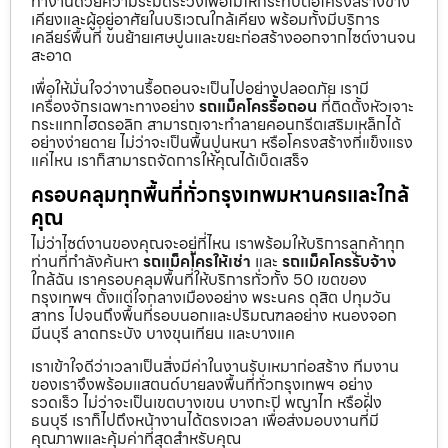
ทำงานด้วยความระมัดระวังเพื่อไม่ให้กระทบต่อโครงสร้างข้าง
เคียงและผู้อยู่อาศัยในบริเวณใกล้เคียง พร้อมทั้งมีบริการ
เคลียร์พื้นที่ ขนย้ายเศษปูนและขยะก่อสร้างออกจากไซต์งานจน
สะอาด
เพื่อให้มั่นใจว่างานรื้อถอนจะเป็นไปอย่างปลอดภัย เรามี
เครื่องจักรเฉพาะทางอย่าง
รถแม็คโครรื้อถอน
ที่ติดตั้งหัวเจาะ
กระแทกไฮดรอลิก สามารถเจาะทำลายคอนกรีตเสริมเหล็กได้
อย่างง่ายดาย ไม่ว่าจะเป็นพื้นปูนหนา หรือโครงสร้างที่แข็งแรง
แค่ไหน เราก็สามารถจัดการให้คุณได้เบ็ดเสร็จ
ครอบคลุมทุกพื้นที่ทั่วกรุงเทพมหานครและใกล้
คุณ
ไม่ว่าไซต์งานของคุณจะอยู่ที่ไหน เราพร้อมให้บริการลูกค้าทุก
ท่านที่กำลังค้นหา
รถแม็คโครให้เช่า
และ
รถแม็คโครรับจ้าง
ใกล้ฉัน เราครอบคลุมพื้นที่ให้บริการทั่วทั้ง 50 เขตของ
กรุงเทพฯ ตั้งแต่ใจกลางเมืองอย่าง พระนคร ดุสิต ปทุมวัน
สาทร ไปจนถึงพื้นที่รอบนอกและปริมณฑลอย่าง หนองจอก
มีนบุรี ลาดกระบัง บางขุนเทียน และบางแค
เราเข้าใจดีว่าเวลาเป็นสิ่งมีค่าในงานรับเหมาก่อสร้าง ทีมงาน
ของเราจึงพร้อมแสตนด์บายลงพื้นที่ทั่วกรุงเทพฯ อย่าง
รวดเร็ว ไม่ว่าจะเป็นเขตบางเขน บางกะปิ พญาไท หรือฝั่ง
ธนบุรี เราก็ไปถึงหน้างานได้ตรงเวลา เพื่อส่งมอบงานที่มี
คุณภาพและคุ้มค่าที่สุดสำหรับคุณ