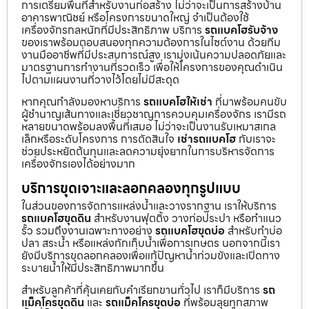
การเตรียมพื้นที่สำหรับงานก่อสร้าง ไม่ว่าจะเป็นการสร้างบ้าน
อาคารพาณิชย์ หรือโครงการขนาดใหญ่ จำเป็นต้องใช้
เครื่องจักรกลหนักที่มีประสิทธิภาพ บริการ
รถแบคโฮรับจ้าง
ของเราพร้อมตอบสนองทุกความต้องการในไซต์งาน ด้วยทีม
งานมืออาชีพที่มีประสบการณ์สูง เรามุ่งเน้นความปลอดภัยและ
มาตรฐานการทำงานที่รวดเร็ว เพื่อให้โครงการของคุณดำเนิน
ไปตามแผนงานที่วางไว้โดยไม่มีสะดุด
หากคุณกำลังมองหาบริการ
รถแบคโฮให้เช่า
ที่มาพร้อมคนขับ
ผู้ชำนาญเส้นทางและเชี่ยวชาญการควบคุมเครื่องจักร เรามีรถ
หลายขนาดพร้อมลงพื้นที่เสมอ ไม่ว่าจะเป็นงานรับเหมาสเกล
เล็กหรือระดับโครงการ การตัดสินใจ
เช่ารถแบคโฮ
กับเราจะ
ช่วยประหยัดต้นทุนและลดความยุ่งยากในการบริหารจัดการ
เครื่องจักรเองได้อย่างมาก
บริการขุดเจาะและลอกคลองทุกรูปแบบ
ในส่วนของการจัดการแหล่งน้ำและวางรากฐาน เราให้บริการ
รถแบคโฮขุดดิน
สำหรับงานฟุตติ้ง วางท่อประปา หรือทำแนว
รั้ว รวมถึงงานเฉพาะทางอย่าง
รถแบคโฮขุดบ่อ
สำหรับทำบ่อ
ปลา สระน้ำ หรือแหล่งกักเก็บน้ำเพื่อการเกษตร นอกจากนี้เรา
ยังมีบริการขุดลอกคลองเพื่อแก้ปัญหาน้ำท่วมขังและเปิดทาง
ระบายน้ำให้มีประสิทธิภาพมากขึ้น
สำหรับลูกค้าที่คุ้นเคยกับคำเรียกขานทั่วไป เราก็มีบริการ
รถ
แม็คโครขุดดิน
และ
รถแม็คโครขุดบ่อ
ที่พร้อมลุยทุกสภาพ