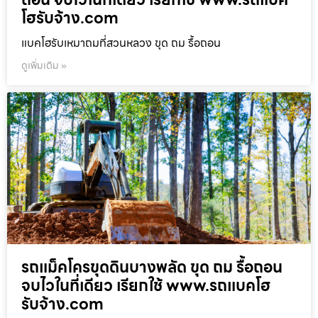
โฮรับจ้าง.com
แบคโฮรับเหมาถมที่สวนหลวง ขุด ถม รื้อถอน
ดูเพิ่มเติม »
รถแม็คโครขุดดินบางพลัด ขุด ถม รื้อถอน
จบไวในที่เดียว เรียกใช้ www.รถแบคโฮ
รับจ้าง.com