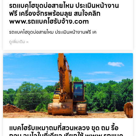
รถแบคโฮขุดบ่อสายไหม ประเมินหน้างาน
ฟรี เครื่องจักรพร้อมลุย สนใจคลิก
www.รถแบคโฮรับจ้าง.com
รถแบคโฮขุดบ่อสายไหม ประเมินหน้างานฟรี เค
ดูเพิ่มเติม »
แบคโฮรับเหมาถมที่สวนหลวง ขุด ถม รื้อ
ถอน จบไวในที่เดียว เรียกใช้ www.รถแบค