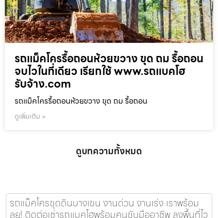
รถแม็คโครรื้อถอนห้วยขวาง ขุด ถม รื้อถอน
จบไวในที่เดียว เรียกใช้ www.รถแบคโฮ
รับจ้าง.com
รถแม็คโครรื้อถอนห้วยขวาง ขุด ถม รื้อถอน
ดูเพิ่มเติม »
ดูบทความทั้งหมด
รถแม็คโครขุดดินบางเขน งานด่วน งานเร่ง เราพร้อม
ลุย! ติดต่อเช่ารถแบคโฮพร้อมคนขับมืออาชีพ ลงพื้นที่ไว