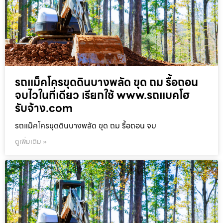
รถแม็คโครขุดดินบางพลัด ขุด ถม รื้อถอน
จบไวในที่เดียว เรียกใช้ www.รถแบคโฮ
รับจ้าง.com
รถแม็คโครขุดดินบางพลัด ขุด ถม รื้อถอน จบ
ดูเพิ่มเติม »