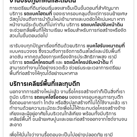
งานปรับภูมิทัศน์และถมดิน
การเตรียมที่ดินก่อนเริ่มลงเสาเข็มเป็นขั้นตอนที่สำคัญมาก
บริการ
รถแบคโฮถมที่
ของเราครอบคลุมตั้งแต่การขนย้ายเศษ
วัสดุไปจนถึงการนำดินใหม่เข้ามาเทและบดอัดให้แน่นหนา หาก
หน้างานมีระดับดินที่ไม่เท่ากัน บริการ
รถแบคโฮปรับหน้าดิน
จะช่วยเกลี่ยพื้นที่ให้ราบเรียบ พร้อมสำหรับการก่อสร้างหรือจัด
สวนในขั้นตอนต่อไป
เรารับจบทุกปัญหาเรื่องที่ดินด้วยบริการ
แบคโฮรับเหมาถมที่
แบบครบวงจร ซึ่งรวมถึงการจัดการดินสไลด์และปรับพื้นที่
ลาดชัน หากคุณต้องการเครื่องจักรประสิทธิภาพสูง เรามี
บริการ
รถแม็คโครถมที่
และ
รถแม็คโครปรับหน้าดิน
ที่
สามารถทำงานได้อย่างรวดเร็ว ช่วยร่นระยะเวลาการเตรียม
พื้นที่ก่อสร้างให้คุณได้อย่างมหาศาล
บริการเคลียร์พื้นที่และทุบตึก
นอกจากการสร้างใหม่แล้ว งานรื้อโครงสร้างเก่าก็เป็นสิ่งที่เรา
ถนัด บริการ
รถแบคโฮรื้อถอน
ของเราครอบคลุมการทุบตึก
รื้อถอนอาคารเก่า โกดัง หรือสิ่งปลูกสร้างที่ไม่ได้ใช้งานแล้ว เรา
ทำงานด้วยความระมัดระวังเพื่อไม่ให้กระทบต่อโครงสร้างข้าง
เคียงและผู้อยู่อาศัยในบริเวณใกล้เคียง พร้อมทั้งมีบริการ
เคลียร์พื้นที่ ขนย้ายเศษปูนและขยะก่อสร้างออกจากไซต์งานจน
สะอาด
เพื่อให้มั่นใจว่างานรื้อถอนจะเป็นไปอย่างปลอดภัย เรามี