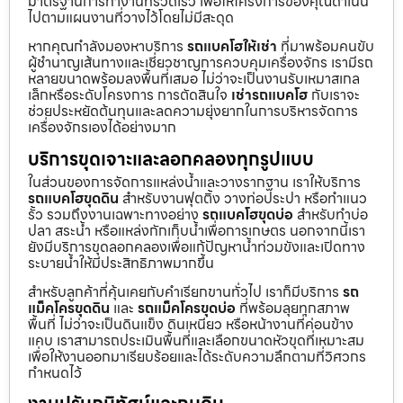
มาตรฐานการทำงานที่รวดเร็ว เพื่อให้โครงการของคุณดำเนิน
ไปตามแผนงานที่วางไว้โดยไม่มีสะดุด
หากคุณกำลังมองหาบริการ
รถแบคโฮให้เช่า
ที่มาพร้อมคนขับ
ผู้ชำนาญเส้นทางและเชี่ยวชาญการควบคุมเครื่องจักร เรามีรถ
หลายขนาดพร้อมลงพื้นที่เสมอ ไม่ว่าจะเป็นงานรับเหมาสเกล
เล็กหรือระดับโครงการ การตัดสินใจ
เช่ารถแบคโฮ
กับเราจะ
ช่วยประหยัดต้นทุนและลดความยุ่งยากในการบริหารจัดการ
เครื่องจักรเองได้อย่างมาก
บริการขุดเจาะและลอกคลองทุกรูปแบบ
ในส่วนของการจัดการแหล่งน้ำและวางรากฐาน เราให้บริการ
รถแบคโฮขุดดิน
สำหรับงานฟุตติ้ง วางท่อประปา หรือทำแนว
รั้ว รวมถึงงานเฉพาะทางอย่าง
รถแบคโฮขุดบ่อ
สำหรับทำบ่อ
ปลา สระน้ำ หรือแหล่งกักเก็บน้ำเพื่อการเกษตร นอกจากนี้เรา
ยังมีบริการขุดลอกคลองเพื่อแก้ปัญหาน้ำท่วมขังและเปิดทาง
ระบายน้ำให้มีประสิทธิภาพมากขึ้น
สำหรับลูกค้าที่คุ้นเคยกับคำเรียกขานทั่วไป เราก็มีบริการ
รถ
แม็คโครขุดดิน
และ
รถแม็คโครขุดบ่อ
ที่พร้อมลุยทุกสภาพ
พื้นที่ ไม่ว่าจะเป็นดินแข็ง ดินเหนียว หรือหน้างานที่ค่อนข้าง
แคบ เราสามารถประเมินพื้นที่และเลือกขนาดหัวขุดที่เหมาะสม
เพื่อให้งานออกมาเรียบร้อยและได้ระดับความลึกตามที่วิศวกร
กำหนดไว้