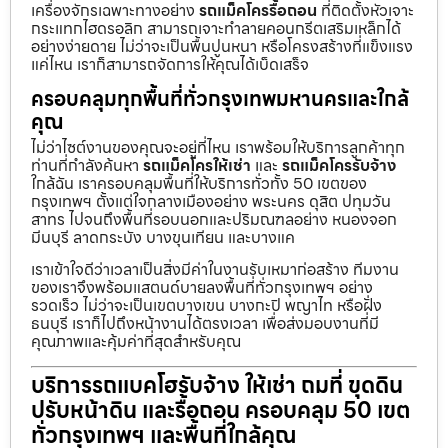
เครื่องจักรเฉพาะทางอย่าง
รถแม็คโครรื้อถอน
ที่ติดตั้งหัวเจาะ
กระแทกไฮดรอลิก สามารถเจาะทำลายคอนกรีตเสริมเหล็กได้
อย่างง่ายดาย ไม่ว่าจะเป็นพื้นปูนหนา หรือโครงสร้างที่แข็งแรง
แค่ไหน เราก็สามารถจัดการให้คุณได้เบ็ดเสร็จ
ครอบคลุมทุกพื้นที่ทั่วกรุงเทพมหานครและใกล้
คุณ
ไม่ว่าไซต์งานของคุณจะอยู่ที่ไหน เราพร้อมให้บริการลูกค้าทุก
ท่านที่กำลังค้นหา
รถแม็คโครให้เช่า
และ
รถแม็คโครรับจ้าง
ใกล้ฉัน เราครอบคลุมพื้นที่ให้บริการทั่วทั้ง 50 เขตของ
กรุงเทพฯ ตั้งแต่ใจกลางเมืองอย่าง พระนคร ดุสิต ปทุมวัน
สาทร ไปจนถึงพื้นที่รอบนอกและปริมณฑลอย่าง หนองจอก
มีนบุรี ลาดกระบัง บางขุนเทียน และบางแค
เราเข้าใจดีว่าเวลาเป็นสิ่งมีค่าในงานรับเหมาก่อสร้าง ทีมงาน
ของเราจึงพร้อมแสตนด์บายลงพื้นที่ทั่วกรุงเทพฯ อย่าง
รวดเร็ว ไม่ว่าจะเป็นเขตบางเขน บางกะปิ พญาไท หรือฝั่ง
ธนบุรี เราก็ไปถึงหน้างานได้ตรงเวลา เพื่อส่งมอบงานที่มี
คุณภาพและคุ้มค่าที่สุดสำหรับคุณ
บริการรถแบคโฮรับจ้าง ให้เช่า ถมที่ ขุดดิน
ปรับหน้าดิน และรื้อถอน ครอบคลุม 50 เขต
ทั่วกรุงเทพฯ และพื้นที่ใกล้คุณ