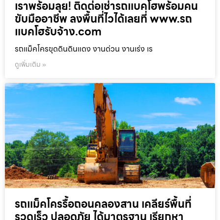
เราพร้อมลุย! ติดต่อเช่ารถแบคโฮพร้อมคน
ขับมืออาชีพ ลงพื้นที่ไวได้เลยที่ www.รถ
แบคโฮรับจ้าง.com
รถแม็คโครขุดดินดินแดง งานด่วน งานเร่ง เร
ดูเพิ่มเติม »
รถแม็คโครรื้อถอนคลองสาน เคลียร์พื้นที่
รวดเร็ว ปลอดภัย ได้มาตรฐาน เรียกหา