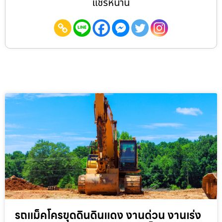
แชร์หน้านี้
รถแม็คโครขุดดินดินแดง งานด่วน งานเร่ง