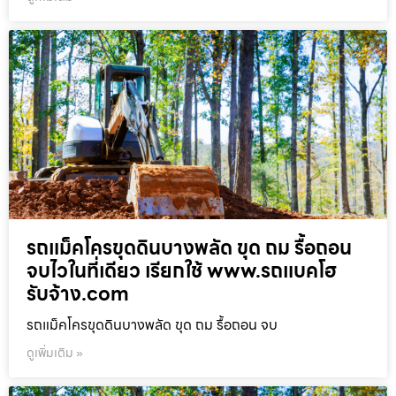
รถแม็คโครขุดดินบางพลัด ขุด ถม รื้อถอน
จบไวในที่เดียว เรียกใช้ www.รถแบคโฮ
รับจ้าง.com
รถแม็คโครขุดดินบางพลัด ขุด ถม รื้อถอน จบ
ดูเพิ่มเติม »