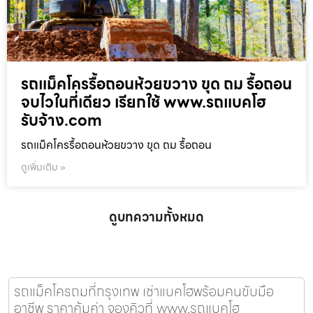
รถแม็คโครรื้อถอนห้วยขวาง ขุด ถม รื้อถอน
จบไวในที่เดียว เรียกใช้ www.รถแบคโฮ
รับจ้าง.com
รถแม็คโครรื้อถอนห้วยขวาง ขุด ถม รื้อถอน
ดูเพิ่มเติม »
ดูบทความทั้งหมด
รถแม็คโครถมที่กรุงเทพ เช่าแบคโฮพร้อมคนขับมือ
อาชีพ ราคาคุ้มค่า จองคิวที่ www.รถแบคโฮ