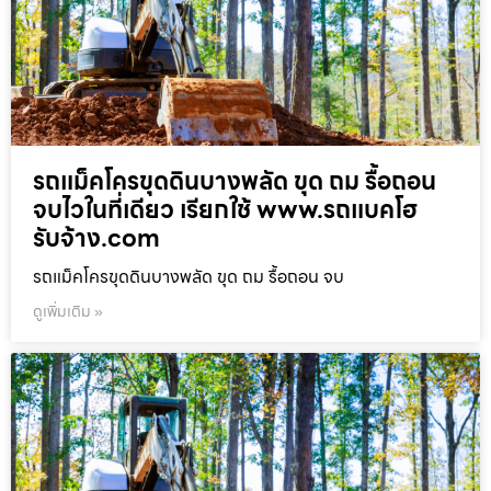
รถแม็คโครขุดดินบางพลัด ขุด ถม รื้อถอน
จบไวในที่เดียว เรียกใช้ www.รถแบคโฮ
รับจ้าง.com
รถแม็คโครขุดดินบางพลัด ขุด ถม รื้อถอน จบ
ดูเพิ่มเติม »