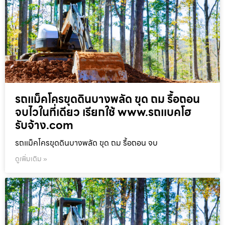
รถแม็คโครขุดดินบางพลัด ขุด ถม รื้อถอน
จบไวในที่เดียว เรียกใช้ www.รถแบคโฮ
รับจ้าง.com
รถแม็คโครขุดดินบางพลัด ขุด ถม รื้อถอน จบ
ดูเพิ่มเติม »