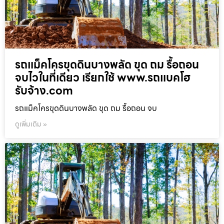
รถแม็คโครขุดดินบางพลัด ขุด ถม รื้อถอน
จบไวในที่เดียว เรียกใช้ www.รถแบคโฮ
รับจ้าง.com
รถแม็คโครขุดดินบางพลัด ขุด ถม รื้อถอน จบ
ดูเพิ่มเติม »