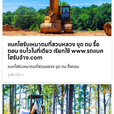
แบคโฮรับเหมาถมที่สวนหลวง ขุด ถม รื้อ
ถอน จบไวในที่เดียว เรียกใช้ www.รถแบค
โฮรับจ้าง.com
แบคโฮรับเหมาถมที่สวนหลวง ขุด ถม รื้อถอน
ดูเพิ่มเติม »