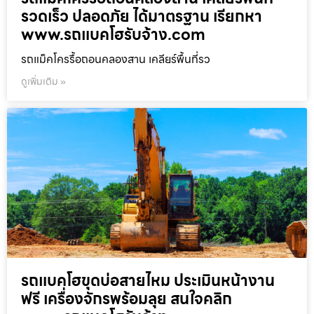
รวดเร็ว ปลอดภัย ได้มาตรฐาน เรียกหา
www.รถแบคโฮรับจ้าง.com
รถแม็คโครรื้อถอนคลองสาน เคลียร์พื้นที่รว
ดูเพิ่มเติม »
รถแบคโฮขุดบ่อสายไหม ประเมินหน้างาน
ฟรี เครื่องจักรพร้อมลุย สนใจคลิก