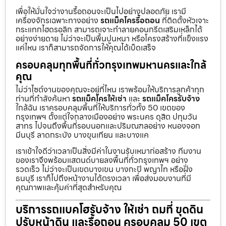
เพื่อให้มั่นใจว่างานรื้อถอนจะเป็นไปอย่างปลอดภัย เรามี
เครื่องจักรเฉพาะทางอย่าง
รถแม็คโครรื้อถอน
ที่ติดตั้งหัวเจาะ
กระแทกไฮดรอลิก สามารถเจาะทำลายคอนกรีตเสริมเหล็กได้
อย่างง่ายดาย ไม่ว่าจะเป็นพื้นปูนหนา หรือโครงสร้างที่แข็งแรง
แค่ไหน เราก็สามารถจัดการให้คุณได้เบ็ดเสร็จ
ครอบคลุมทุกพื้นที่ทั่วกรุงเทพมหานครและใกล้
คุณ
ไม่ว่าไซต์งานของคุณจะอยู่ที่ไหน เราพร้อมให้บริการลูกค้าทุก
ท่านที่กำลังค้นหา
รถแม็คโครให้เช่า
และ
รถแม็คโครรับจ้าง
ใกล้ฉัน เราครอบคลุมพื้นที่ให้บริการทั่วทั้ง 50 เขตของ
กรุงเทพฯ ตั้งแต่ใจกลางเมืองอย่าง พระนคร ดุสิต ปทุมวัน
สาทร ไปจนถึงพื้นที่รอบนอกและปริมณฑลอย่าง หนองจอก
มีนบุรี ลาดกระบัง บางขุนเทียน และบางแค
เราเข้าใจดีว่าเวลาเป็นสิ่งมีค่าในงานรับเหมาก่อสร้าง ทีมงาน
ของเราจึงพร้อมแสตนด์บายลงพื้นที่ทั่วกรุงเทพฯ อย่าง
รวดเร็ว ไม่ว่าจะเป็นเขตบางเขน บางกะปิ พญาไท หรือฝั่ง
ธนบุรี เราก็ไปถึงหน้างานได้ตรงเวลา เพื่อส่งมอบงานที่มี
คุณภาพและคุ้มค่าที่สุดสำหรับคุณ
บริการรถแบคโฮรับจ้าง ให้เช่า ถมที่ ขุดดิน
ปรับหน้าดิน และรื้อถอน ครอบคลุม 50 เขต