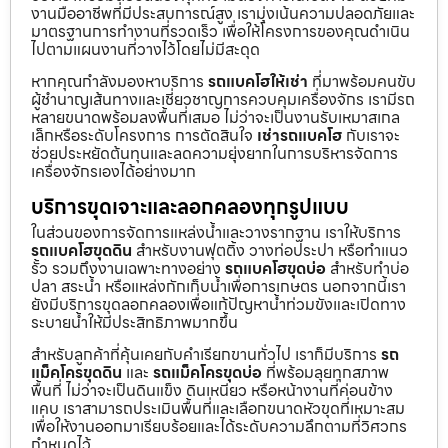
งานมืออาชีพที่มีประสบการณ์สูง เรามุ่งเน้นความปลอดภัยและ
มาตรฐานการทำงานที่รวดเร็ว เพื่อให้โครงการของคุณดำเนิน
ไปตามแผนงานที่วางไว้โดยไม่มีสะดุด
หากคุณกำลังมองหาบริการ
รถแบคโฮให้เช่า
ที่มาพร้อมคนขับ
ผู้ชำนาญเส้นทางและเชี่ยวชาญการควบคุมเครื่องจักร เรามีรถ
หลายขนาดพร้อมลงพื้นที่เสมอ ไม่ว่าจะเป็นงานรับเหมาสเกล
เล็กหรือระดับโครงการ การตัดสินใจ
เช่ารถแบคโฮ
กับเราจะ
ช่วยประหยัดต้นทุนและลดความยุ่งยากในการบริหารจัดการ
เครื่องจักรเองได้อย่างมาก
บริการขุดเจาะและลอกคลองทุกรูปแบบ
ในส่วนของการจัดการแหล่งน้ำและวางรากฐาน เราให้บริการ
รถแบคโฮขุดดิน
สำหรับงานฟุตติ้ง วางท่อประปา หรือทำแนว
รั้ว รวมถึงงานเฉพาะทางอย่าง
รถแบคโฮขุดบ่อ
สำหรับทำบ่อ
ปลา สระน้ำ หรือแหล่งกักเก็บน้ำเพื่อการเกษตร นอกจากนี้เรา
ยังมีบริการขุดลอกคลองเพื่อแก้ปัญหาน้ำท่วมขังและเปิดทาง
ระบายน้ำให้มีประสิทธิภาพมากขึ้น
สำหรับลูกค้าที่คุ้นเคยกับคำเรียกขานทั่วไป เราก็มีบริการ
รถ
แม็คโครขุดดิน
และ
รถแม็คโครขุดบ่อ
ที่พร้อมลุยทุกสภาพ
พื้นที่ ไม่ว่าจะเป็นดินแข็ง ดินเหนียว หรือหน้างานที่ค่อนข้าง
แคบ เราสามารถประเมินพื้นที่และเลือกขนาดหัวขุดที่เหมาะสม
เพื่อให้งานออกมาเรียบร้อยและได้ระดับความลึกตามที่วิศวกร
กำหนดไว้