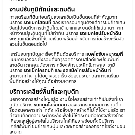
งานปรับภูมิทัศน์และถมดิน
การเตรียมที่ดินก่อนเริ่มลงเสาเข็มเป็นขั้นตอนที่สำคัญมาก
บริการ
รถแบคโฮถมที่
ของเราครอบคลุมตั้งแต่การขนย้ายเศษ
วัสดุไปจนถึงการนำดินใหม่เข้ามาเทและบดอัดให้แน่นหนา หาก
หน้างานมีระดับดินที่ไม่เท่ากัน บริการ
รถแบคโฮปรับหน้าดิน
จะช่วยเกลี่ยพื้นที่ให้ราบเรียบ พร้อมสำหรับการก่อสร้างหรือจัด
สวนในขั้นตอนต่อไป
เรารับจบทุกปัญหาเรื่องที่ดินด้วยบริการ
แบคโฮรับเหมาถมที่
แบบครบวงจร ซึ่งรวมถึงการจัดการดินสไลด์และปรับพื้นที่
ลาดชัน หากคุณต้องการเครื่องจักรประสิทธิภาพสูง เรามี
บริการ
รถแม็คโครถมที่
และ
รถแม็คโครปรับหน้าดิน
ที่
สามารถทำงานได้อย่างรวดเร็ว ช่วยร่นระยะเวลาการเตรียม
พื้นที่ก่อสร้างให้คุณได้อย่างมหาศาล
บริการเคลียร์พื้นที่และทุบตึก
นอกจากการสร้างใหม่แล้ว งานรื้อโครงสร้างเก่าก็เป็นสิ่งที่เรา
ถนัด บริการ
รถแบคโฮรื้อถอน
ของเราครอบคลุมการทุบตึก
รื้อถอนอาคารเก่า โกดัง หรือสิ่งปลูกสร้างที่ไม่ได้ใช้งานแล้ว เรา
ทำงานด้วยความระมัดระวังเพื่อไม่ให้กระทบต่อโครงสร้างข้าง
เคียงและผู้อยู่อาศัยในบริเวณใกล้เคียง พร้อมทั้งมีบริการ
เคลียร์พื้นที่ ขนย้ายเศษปูนและขยะก่อสร้างออกจากไซต์งานจน
สะอาด