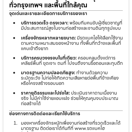
ทั่วกรุงเทพฯ และพื้นที่ใกล้คุณ
จุดเด่นและรายละเอียดการบริการของเรา
บริการรวดเร็ว ตรงเวลา:
พร้อมทีมคนขับผู้เชี่ยวชาญที่
มีประสบการณ์สูงในงานก่อสร้างและงานดินทุกรูปแบบ
เครื่องจักรหลากหลายขนาด:
มีรถแบคโฮให้เลือกใช้งาน
ตามความเหมาะสมของหน้างาน ทั้งพื้นที่กว้างและพื้นที่
แคบเข้าถึงยาก
บริการครบวงจรจบในที่เดียว:
ครอบคลุมตั้งแต่การ
เคลียร์พื้นที่ ขุดเจาะ ถมที่ ไปจนถึงงานรื้อถอนและทุบตึก
มาตรฐานความปลอดภัยสูง:
ทำงานด้วยความ
ระมัดระวัง ไม่ก่อให้เกิดความเสียหายต่อพื้นที่ข้างเคียง
หรือโครงสร้างรอบนอก
ราคายุติธรรมและโปร่งใส:
ประเมินราคาตามเนื้องาน
จริง ไม่มีค่าใช้จ่ายแอบแฝง ช่วยให้คุณคุมงบประมาณ
ก่อสร้างได้
ช่องทางการติดต่อและเรียกใช้บริการ
มองหาเครื่องจักรหนักเพื่องานก่อสร้างที่รวดเร็วและได้
มาตรฐาน ติดต่อเราได้ทันทีที่ www.รถแบคโฮ