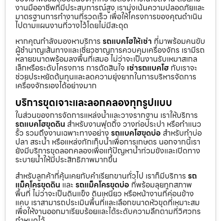
งานมืออาชีพที่มีประสบการณ์สูง เรามุ่งเน้นความปลอดภัยและ
มาตรฐานการทำงานที่รวดเร็ว เพื่อให้โครงการของคุณดำเนิน
ไปตามแผนงานที่วางไว้โดยไม่มีสะดุด
หากคุณกำลังมองหาบริการ
รถแบคโฮให้เช่า
ที่มาพร้อมคนขับ
ผู้ชำนาญเส้นทางและเชี่ยวชาญการควบคุมเครื่องจักร เรามีรถ
หลายขนาดพร้อมลงพื้นที่เสมอ ไม่ว่าจะเป็นงานรับเหมาสเกล
เล็กหรือระดับโครงการ การตัดสินใจ
เช่ารถแบคโฮ
กับเราจะ
ช่วยประหยัดต้นทุนและลดความยุ่งยากในการบริหารจัดการ
เครื่องจักรเองได้อย่างมาก
บริการขุดเจาะและลอกคลองทุกรูปแบบ
ในส่วนของการจัดการแหล่งน้ำและวางรากฐาน เราให้บริการ
รถแบคโฮขุดดิน
สำหรับงานฟุตติ้ง วางท่อประปา หรือทำแนว
รั้ว รวมถึงงานเฉพาะทางอย่าง
รถแบคโฮขุดบ่อ
สำหรับทำบ่อ
ปลา สระน้ำ หรือแหล่งกักเก็บน้ำเพื่อการเกษตร นอกจากนี้เรา
ยังมีบริการขุดลอกคลองเพื่อแก้ปัญหาน้ำท่วมขังและเปิดทาง
ระบายน้ำให้มีประสิทธิภาพมากขึ้น
สำหรับลูกค้าที่คุ้นเคยกับคำเรียกขานทั่วไป เราก็มีบริการ
รถ
แม็คโครขุดดิน
และ
รถแม็คโครขุดบ่อ
ที่พร้อมลุยทุกสภาพ
พื้นที่ ไม่ว่าจะเป็นดินแข็ง ดินเหนียว หรือหน้างานที่ค่อนข้าง
แคบ เราสามารถประเมินพื้นที่และเลือกขนาดหัวขุดที่เหมาะสม
เพื่อให้งานออกมาเรียบร้อยและได้ระดับความลึกตามที่วิศวกร
กำหนดไว้