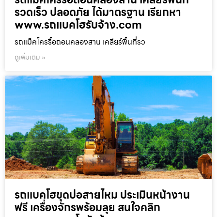
รวดเร็ว ปลอดภัย ได้มาตรฐาน เรียกหา
www.รถแบคโฮรับจ้าง.com
รถแม็คโครรื้อถอนคลองสาน เคลียร์พื้นที่รว
ดูเพิ่มเติม »
รถแบคโฮขุดบ่อสายไหม ประเมินหน้างาน
ฟรี เครื่องจักรพร้อมลุย สนใจคลิก