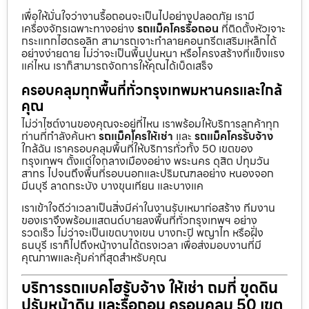
เพื่อให้มั่นใจว่างานรื้อถอนจะเป็นไปอย่างปลอดภัย เรามี
เครื่องจักรเฉพาะทางอย่าง
รถแม็คโครรื้อถอน
ที่ติดตั้งหัวเจาะ
กระแทกไฮดรอลิก สามารถเจาะทำลายคอนกรีตเสริมเหล็กได้
อย่างง่ายดาย ไม่ว่าจะเป็นพื้นปูนหนา หรือโครงสร้างที่แข็งแรง
แค่ไหน เราก็สามารถจัดการให้คุณได้เบ็ดเสร็จ
ครอบคลุมทุกพื้นที่ทั่วกรุงเทพมหานครและใกล้
คุณ
ไม่ว่าไซต์งานของคุณจะอยู่ที่ไหน เราพร้อมให้บริการลูกค้าทุก
ท่านที่กำลังค้นหา
รถแม็คโครให้เช่า
และ
รถแม็คโครรับจ้าง
ใกล้ฉัน เราครอบคลุมพื้นที่ให้บริการทั่วทั้ง 50 เขตของ
กรุงเทพฯ ตั้งแต่ใจกลางเมืองอย่าง พระนคร ดุสิต ปทุมวัน
สาทร ไปจนถึงพื้นที่รอบนอกและปริมณฑลอย่าง หนองจอก
มีนบุรี ลาดกระบัง บางขุนเทียน และบางแค
เราเข้าใจดีว่าเวลาเป็นสิ่งมีค่าในงานรับเหมาก่อสร้าง ทีมงาน
ของเราจึงพร้อมแสตนด์บายลงพื้นที่ทั่วกรุงเทพฯ อย่าง
รวดเร็ว ไม่ว่าจะเป็นเขตบางเขน บางกะปิ พญาไท หรือฝั่ง
ธนบุรี เราก็ไปถึงหน้างานได้ตรงเวลา เพื่อส่งมอบงานที่มี
คุณภาพและคุ้มค่าที่สุดสำหรับคุณ
บริการรถแบคโฮรับจ้าง ให้เช่า ถมที่ ขุดดิน
ปรับหน้าดิน และรื้อถอน ครอบคลุม 50 เขต