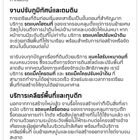
งานปรับภูมิทัศน์และถมดิน
การเตรียมที่ดินก่อนเริ่มลงเสาเข็มเป็นขั้นตอนที่สำคัญมาก
บริการ
รถแบคโฮถมที่
ของเราครอบคลุมตั้งแต่การขนย้ายเศษ
วัสดุไปจนถึงการนำดินใหม่เข้ามาเทและบดอัดให้แน่นหนา หาก
หน้างานมีระดับดินที่ไม่เท่ากัน บริการ
รถแบคโฮปรับหน้าดิน
จะช่วยเกลี่ยพื้นที่ให้ราบเรียบ พร้อมสำหรับการก่อสร้างหรือจัด
สวนในขั้นตอนต่อไป
เรารับจบทุกปัญหาเรื่องที่ดินด้วยบริการ
แบคโฮรับเหมาถมที่
แบบครบวงจร ซึ่งรวมถึงการจัดการดินสไลด์และปรับพื้นที่
ลาดชัน หากคุณต้องการเครื่องจักรประสิทธิภาพสูง เรามี
บริการ
รถแม็คโครถมที่
และ
รถแม็คโครปรับหน้าดิน
ที่
สามารถทำงานได้อย่างรวดเร็ว ช่วยร่นระยะเวลาการเตรียม
พื้นที่ก่อสร้างให้คุณได้อย่างมหาศาล
บริการเคลียร์พื้นที่และทุบตึก
นอกจากการสร้างใหม่แล้ว งานรื้อโครงสร้างเก่าก็เป็นสิ่งที่เรา
ถนัด บริการ
รถแบคโฮรื้อถอน
ของเราครอบคลุมการทุบตึก
รื้อถอนอาคารเก่า โกดัง หรือสิ่งปลูกสร้างที่ไม่ได้ใช้งานแล้ว เรา
ทำงานด้วยความระมัดระวังเพื่อไม่ให้กระทบต่อโครงสร้างข้าง
เคียงและผู้อยู่อาศัยในบริเวณใกล้เคียง พร้อมทั้งมีบริการ
เคลียร์พื้นที่ ขนย้ายเศษปูนและขยะก่อสร้างออกจากไซต์งานจน
สะอาด