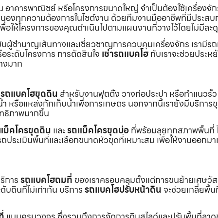
้าน อาคารพาณิชย์ หรือโครงการขนาดใหญ่ จำเป็นต้องใช้เครื่องจัก
องทุกความต้องการในไซต์งาน ด้วยทีมงานมืออาชีพที่มีประสบ
พื่อให้โครงการของคุณดำเนินไปตามแผนงานที่วางไว้โดยไม่มีสะด
ับผู้ชำนาญเส้นทางและเชี่ยวชาญการควบคุมเครื่องจักร เรามีร
หรือระดับโครงการ การตัดสินใจ
เช่ารถแบคโฮ
กับเราจะช่วยประหยั
่างมาก
ร
รถแบคโฮขุดดิน
สำหรับงานฟุตติ้ง วางท่อประปา หรือทำแนวรั้ว
ำ หรือแหล่งกักเก็บน้ำเพื่อการเกษตร นอกจากนี้เรายังมีบริการ
ิทธิภาพมากขึ้น
แม็คโครขุดดิน
และ
รถแม็คโครขุดบ่อ
ที่พร้อมลุยทุกสภาพพื้นที่ ไ
ถประเมินพื้นที่และเลือกขนาดหัวขุดที่เหมาะสม เพื่อให้งานออกมา
บริการ
รถแบคโฮถมที่
ของเราครอบคลุมตั้งแต่การขนย้ายเศษวัส
บดินที่ไม่เท่ากัน บริการ
รถแบคโฮปรับหน้าดิน
จะช่วยเกลี่ยพื้นท
ี่
แบบครบวงจร ซึ่งรวมถึงการจัดการดินสไลด์และปรับพื้นที่ลาด