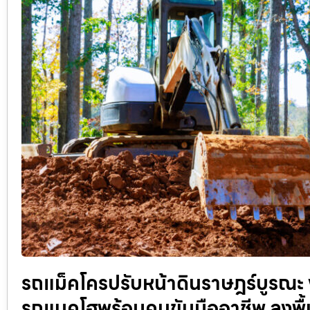
รถแม็คโครปรับหน้าดินราษฎร์บูรณะ ง
รถแบคโฮพร้อมคนขับมืออาชีพ ลงพื้น