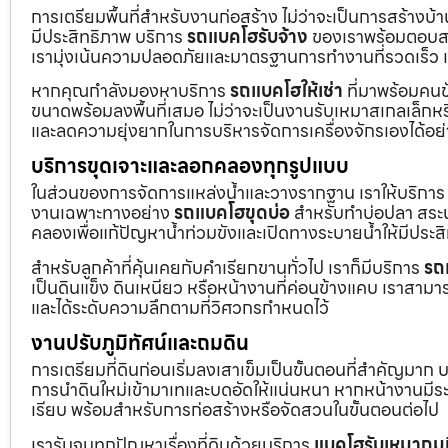
การเตรียมพื้นที่สำหรับงานก่อสร้าง ไม่ว่าจะเป็นการสร้างบ
มีประสิทธิภาพ บริการ
รถแบคโฮรับจ้าง
ของเราพร้อมตอบสน
เรามุ่งเน้นความปลอดภัยและมาตรฐานการทำงานที่รวดเร็ว เ
หากคุณกำลังมองหาบริการ
รถแบคโฮให้เช่า
ที่มาพร้อมคนข
ขนาดพร้อมลงพื้นที่เสมอ ไม่ว่าจะเป็นงานรับเหมาสเกลเล็ก
และลดความยุ่งยากในการบริหารจัดการเครื่องจักรเองได้อย
บริการขุดเจาะและลอกคลองทุกรูปแบบ
ในส่วนของการจัดการแหล่งน้ำและวางรากฐาน เราให้บริกา
งานเฉพาะทางอย่าง
รถแบคโฮขุดบ่อ
สำหรับทำบ่อปลา สระน้
คลองเพื่อแก้ปัญหาน้ำท่วมขังและเปิดทางระบายน้ำให้มีประส
สำหรับลูกค้าที่คุ้นเคยกับคำเรียกขานทั่วไป เราก็มีบริการ
รถ
เป็นดินแข็ง ดินเหนียว หรือหน้างานที่ค่อนข้างแคบ เราสามาร
และได้ระดับความลึกตามที่วิศวกรกำหนดไว้
งานปรับภูมิทัศน์และถมดิน
การเตรียมที่ดินก่อนเริ่มลงเสาเข็มเป็นขั้นตอนที่สำคัญมาก 
การนำดินใหม่เข้ามาเทและบดอัดให้แน่นหนา หากหน้างานมีระดั
เรียบ พร้อมสำหรับการก่อสร้างหรือจัดสวนในขั้นตอนต่อไป
เรารับจบทุกปัญหาเรื่องที่ดินด้วยบริการ
แบคโฮรับเหมาถมท