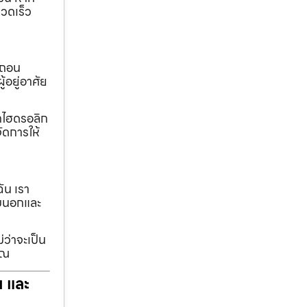
วดเร็ว
อถอน
้อยู่อาศัย
ทกไฮดรอลิก
ัดการให้
ฉัน เรา
รอบนอกและ
่ว่าจะเป็น
ุณ
ฯ และ