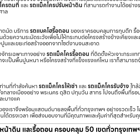
โครถมที่
และ
รถแม็คโครปรับหน้าดิน
ที่สามารถทำงานได้อย่างร
าศาล
เราถนัด บริการ
รถแบคโฮรื้อถอน
ของเราครอบคลุมการทุบตึก รื้
งานด้วยความระมัดระวังเพื่อไม่ให้กระทบต่อโครงสร้างข้างเคียงและผู
ายเศษปูนและขยะก่อสร้างออกจากไซต์งานจนสะอาด
ื่องจักรเฉพาะทางอย่าง
รถแม็คโครรื้อถอน
ที่ติดตั้งหัวเจาะกระแ
จะเป็นพื้นปูนหนา หรือโครงสร้างที่แข็งแรงแค่ไหน เราก็สามารถจ
กท่านที่กำลังค้นหา
รถแม็คโครให้เช่า
และ
รถแม็คโครรับจ้าง
ใกล้
แต่ใจกลางเมืองอย่าง พระนคร ดุสิต ปทุมวัน สาทร ไปจนถึงพื้นที่
และบางแค
นของเราจึงพร้อมแสตนด์บายลงพื้นที่ทั่วกรุงเทพฯ อย่างรวดเร็ว ไม
นได้ตรงเวลา เพื่อส่งมอบงานที่มีคุณภาพและคุ้มค่าที่สุดสำหรับค
ับหน้าดิน และรื้อถอน ครอบคลุม 50 เขตทั่วกรุงเทพ