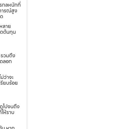
รกลหนักที่
การณ์สูง
ุด
ถหลาย
ดต้นทุน
 รวมถึง
ขุดลอก
ม่ว่าจะ
เรียบร้อย
ดุไปจนถึง
ี่ให้ราบ
ชัน หาก