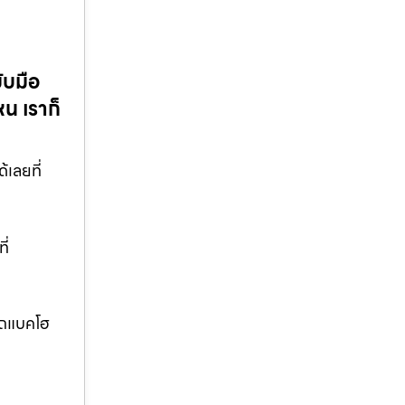
ับมือ
น เราก็
้เลยที่
ี่
.รถแบคโฮ