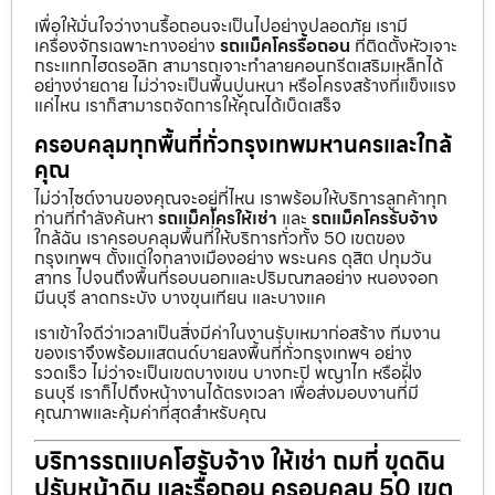
เพื่อให้มั่นใจว่างานรื้อถอนจะเป็นไปอย่างปลอดภัย เรามี
เครื่องจักรเฉพาะทางอย่าง
รถแม็คโครรื้อถอน
ที่ติดตั้งหัวเจาะ
กระแทกไฮดรอลิก สามารถเจาะทำลายคอนกรีตเสริมเหล็กได้
อย่างง่ายดาย ไม่ว่าจะเป็นพื้นปูนหนา หรือโครงสร้างที่แข็งแรง
แค่ไหน เราก็สามารถจัดการให้คุณได้เบ็ดเสร็จ
ครอบคลุมทุกพื้นที่ทั่วกรุงเทพมหานครและใกล้
คุณ
ไม่ว่าไซต์งานของคุณจะอยู่ที่ไหน เราพร้อมให้บริการลูกค้าทุก
ท่านที่กำลังค้นหา
รถแม็คโครให้เช่า
และ
รถแม็คโครรับจ้าง
ใกล้ฉัน เราครอบคลุมพื้นที่ให้บริการทั่วทั้ง 50 เขตของ
กรุงเทพฯ ตั้งแต่ใจกลางเมืองอย่าง พระนคร ดุสิต ปทุมวัน
สาทร ไปจนถึงพื้นที่รอบนอกและปริมณฑลอย่าง หนองจอก
มีนบุรี ลาดกระบัง บางขุนเทียน และบางแค
เราเข้าใจดีว่าเวลาเป็นสิ่งมีค่าในงานรับเหมาก่อสร้าง ทีมงาน
ของเราจึงพร้อมแสตนด์บายลงพื้นที่ทั่วกรุงเทพฯ อย่าง
รวดเร็ว ไม่ว่าจะเป็นเขตบางเขน บางกะปิ พญาไท หรือฝั่ง
ธนบุรี เราก็ไปถึงหน้างานได้ตรงเวลา เพื่อส่งมอบงานที่มี
คุณภาพและคุ้มค่าที่สุดสำหรับคุณ
บริการรถแบคโฮรับจ้าง ให้เช่า ถมที่ ขุดดิน
ปรับหน้าดิน และรื้อถอน ครอบคลุม 50 เขต