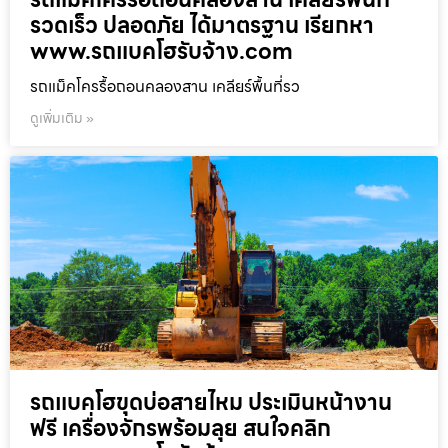
รวดเร็ว ปลอดภัย ได้มาตรฐาน เรียกหา
www.รถแบคโฮรับจ้าง.com
รถแม็คโครรื้อถอนคลองสาน เคลียร์พื้นที่รว
ดูเพิ่มเติม »
รถแบคโฮขุดบ่อสายไหม ประเมินหน้างาน
ฟรี เครื่องจักรพร้อมลุย สนใจคลิก