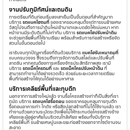
งานปรับภูมิทัศน์และถมดิน
การเตรียมที่ดินก่อนเริ่มลงเสาเข็มเป็นขั้นตอนที่สำคัญมาก
บริการ
รถแบคโฮถมที่
ของเราครอบคลุมตั้งแต่การขนย้ายเศษ
วัสดุไปจนถึงการนำดินใหม่เข้ามาเทและบดอัดให้แน่นหนา หาก
หน้างานมีระดับดินที่ไม่เท่ากัน บริการ
รถแบคโฮปรับหน้าดิน
จะช่วยเกลี่ยพื้นที่ให้ราบเรียบ พร้อมสำหรับการก่อสร้างหรือจัด
สวนในขั้นตอนต่อไป
เรารับจบทุกปัญหาเรื่องที่ดินด้วยบริการ
แบคโฮรับเหมาถมที่
แบบครบวงจร ซึ่งรวมถึงการจัดการดินสไลด์และปรับพื้นที่
ลาดชัน หากคุณต้องการเครื่องจักรประสิทธิภาพสูง เรามี
บริการ
รถแม็คโครถมที่
และ
รถแม็คโครปรับหน้าดิน
ที่
สามารถทำงานได้อย่างรวดเร็ว ช่วยร่นระยะเวลาการเตรียม
พื้นที่ก่อสร้างให้คุณได้อย่างมหาศาล
บริการเคลียร์พื้นที่และทุบตึก
นอกจากการสร้างใหม่แล้ว งานรื้อโครงสร้างเก่าก็เป็นสิ่งที่เรา
ถนัด บริการ
รถแบคโฮรื้อถอน
ของเราครอบคลุมการทุบตึก
รื้อถอนอาคารเก่า โกดัง หรือสิ่งปลูกสร้างที่ไม่ได้ใช้งานแล้ว เรา
ทำงานด้วยความระมัดระวังเพื่อไม่ให้กระทบต่อโครงสร้างข้าง
เคียงและผู้อยู่อาศัยในบริเวณใกล้เคียง พร้อมทั้งมีบริการ
เคลียร์พื้นที่ ขนย้ายเศษปูนและขยะก่อสร้างออกจากไซต์งานจน
สะอาด