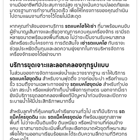
งานมืออาชีพที่มีประสบการณ์สูง เรามุ่งเน้นความปลอดภัยและ
มาตรฐานการทำงานที่รวดเร็ว เพื่อให้โครงการของคุณดำเนิน
ไปตามแผนงานที่วางไว้โดยไม่มีสะดุด
หากคุณกำลังมองหาบริการ
รถแบคโฮให้เช่า
ที่มาพร้อมคนขับ
ผู้ชำนาญเส้นทางและเชี่ยวชาญการควบคุมเครื่องจักร เรามีรถ
หลายขนาดพร้อมลงพื้นที่เสมอ ไม่ว่าจะเป็นงานรับเหมาสเกล
เล็กหรือระดับโครงการ การตัดสินใจ
เช่ารถแบคโฮ
กับเราจะ
ช่วยประหยัดต้นทุนและลดความยุ่งยากในการบริหารจัดการ
เครื่องจักรเองได้อย่างมาก
บริการขุดเจาะและลอกคลองทุกรูปแบบ
ในส่วนของการจัดการแหล่งน้ำและวางรากฐาน เราให้บริการ
รถแบคโฮขุดดิน
สำหรับงานฟุตติ้ง วางท่อประปา หรือทำแนว
รั้ว รวมถึงงานเฉพาะทางอย่าง
รถแบคโฮขุดบ่อ
สำหรับทำบ่อ
ปลา สระน้ำ หรือแหล่งกักเก็บน้ำเพื่อการเกษตร นอกจากนี้เรา
ยังมีบริการขุดลอกคลองเพื่อแก้ปัญหาน้ำท่วมขังและเปิดทาง
ระบายน้ำให้มีประสิทธิภาพมากขึ้น
สำหรับลูกค้าที่คุ้นเคยกับคำเรียกขานทั่วไป เราก็มีบริการ
รถ
แม็คโครขุดดิน
และ
รถแม็คโครขุดบ่อ
ที่พร้อมลุยทุกสภาพ
พื้นที่ ไม่ว่าจะเป็นดินแข็ง ดินเหนียว หรือหน้างานที่ค่อนข้าง
แคบ เราสามารถประเมินพื้นที่และเลือกขนาดหัวขุดที่เหมาะสม
เพื่อให้งานออกมาเรียบร้อยและได้ระดับความลึกตามที่วิศวกร
กำหนดไว้