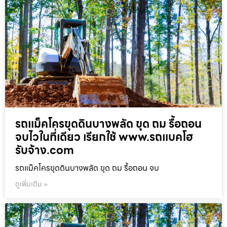
รถแม็คโครขุดดินบางพลัด ขุด ถม รื้อถอน
จบไวในที่เดียว เรียกใช้ www.รถแบคโฮ
รับจ้าง.com
รถแม็คโครขุดดินบางพลัด ขุด ถม รื้อถอน จบ
ดูเพิ่มเติม »