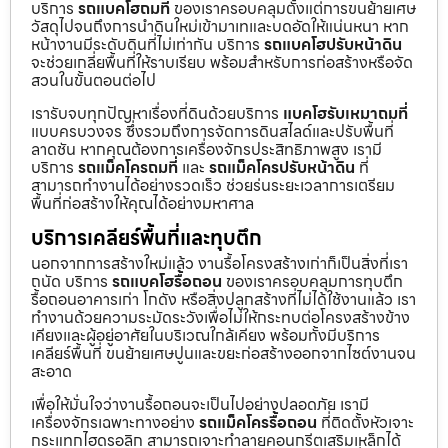
บริการ
รถแบคโฮถมที่
ของเราครอบคลุมตั้งแต่การขนย้ายเศษ
วัสดุไปจนถึงการนำดินใหม่เข้ามาเทและบดอัดให้แน่นหนา หาก
หน้างานมีระดับดินที่ไม่เท่ากัน บริการ
รถแบคโฮปรับหน้าดิน
จะช่วยเกลี่ยพื้นที่ให้ราบเรียบ พร้อมสำหรับการก่อสร้างหรือจัด
สวนในขั้นตอนต่อไป
เรารับจบทุกปัญหาเรื่องที่ดินด้วยบริการ
แบคโฮรับเหมาถมที่
แบบครบวงจร ซึ่งรวมถึงการจัดการดินสไลด์และปรับพื้นที่
ลาดชัน หากคุณต้องการเครื่องจักรประสิทธิภาพสูง เรามี
บริการ
รถแม็คโครถมที่
และ
รถแม็คโครปรับหน้าดิน
ที่
สามารถทำงานได้อย่างรวดเร็ว ช่วยร่นระยะเวลาการเตรียม
พื้นที่ก่อสร้างให้คุณได้อย่างมหาศาล
บริการเคลียร์พื้นที่และทุบตึก
นอกจากการสร้างใหม่แล้ว งานรื้อโครงสร้างเก่าก็เป็นสิ่งที่เรา
ถนัด บริการ
รถแบคโฮรื้อถอน
ของเราครอบคลุมการทุบตึก
รื้อถอนอาคารเก่า โกดัง หรือสิ่งปลูกสร้างที่ไม่ได้ใช้งานแล้ว เรา
ทำงานด้วยความระมัดระวังเพื่อไม่ให้กระทบต่อโครงสร้างข้าง
เคียงและผู้อยู่อาศัยในบริเวณใกล้เคียง พร้อมทั้งมีบริการ
เคลียร์พื้นที่ ขนย้ายเศษปูนและขยะก่อสร้างออกจากไซต์งานจน
สะอาด
เพื่อให้มั่นใจว่างานรื้อถอนจะเป็นไปอย่างปลอดภัย เรามี
เครื่องจักรเฉพาะทางอย่าง
รถแม็คโครรื้อถอน
ที่ติดตั้งหัวเจาะ
กระแทกไฮดรอลิก สามารถเจาะทำลายคอนกรีตเสริมเหล็กได้