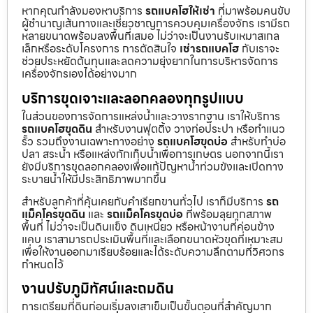
หากคุณกำลังมองหาบริการ
รถแบคโฮให้เช่า
ที่มาพร้อมคนขับ
ผู้ชำนาญเส้นทางและเชี่ยวชาญการควบคุมเครื่องจักร เรามีรถ
หลายขนาดพร้อมลงพื้นที่เสมอ ไม่ว่าจะเป็นงานรับเหมาสเกล
เล็กหรือระดับโครงการ การตัดสินใจ
เช่ารถแบคโฮ
กับเราจะ
ช่วยประหยัดต้นทุนและลดความยุ่งยากในการบริหารจัดการ
เครื่องจักรเองได้อย่างมาก
บริการขุดเจาะและลอกคลองทุกรูปแบบ
ในส่วนของการจัดการแหล่งน้ำและวางรากฐาน เราให้บริการ
รถแบคโฮขุดดิน
สำหรับงานฟุตติ้ง วางท่อประปา หรือทำแนว
รั้ว รวมถึงงานเฉพาะทางอย่าง
รถแบคโฮขุดบ่อ
สำหรับทำบ่อ
ปลา สระน้ำ หรือแหล่งกักเก็บน้ำเพื่อการเกษตร นอกจากนี้เรา
ยังมีบริการขุดลอกคลองเพื่อแก้ปัญหาน้ำท่วมขังและเปิดทาง
ระบายน้ำให้มีประสิทธิภาพมากขึ้น
สำหรับลูกค้าที่คุ้นเคยกับคำเรียกขานทั่วไป เราก็มีบริการ
รถ
แม็คโครขุดดิน
และ
รถแม็คโครขุดบ่อ
ที่พร้อมลุยทุกสภาพ
พื้นที่ ไม่ว่าจะเป็นดินแข็ง ดินเหนียว หรือหน้างานที่ค่อนข้าง
แคบ เราสามารถประเมินพื้นที่และเลือกขนาดหัวขุดที่เหมาะสม
เพื่อให้งานออกมาเรียบร้อยและได้ระดับความลึกตามที่วิศวกร
กำหนดไว้
งานปรับภูมิทัศน์และถมดิน
การเตรียมที่ดินก่อนเริ่มลงเสาเข็มเป็นขั้นตอนที่สำคัญมาก