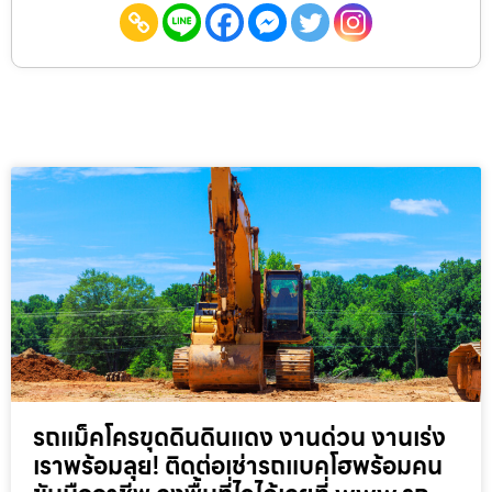
รถแม็คโครขุดดินดินแดง งานด่วน งานเร่ง
เราพร้อมลุย! ติดต่อเช่ารถแบคโฮพร้อมคน