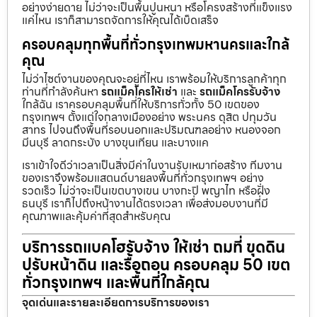
อย่างง่ายดาย ไม่ว่าจะเป็นพื้นปูนหนา หรือโครงสร้างที่แข็งแรง
แค่ไหน เราก็สามารถจัดการให้คุณได้เบ็ดเสร็จ
ครอบคลุมทุกพื้นที่ทั่วกรุงเทพมหานครและใกล้
คุณ
ไม่ว่าไซต์งานของคุณจะอยู่ที่ไหน เราพร้อมให้บริการลูกค้าทุก
ท่านที่กำลังค้นหา
รถแม็คโครให้เช่า
และ
รถแม็คโครรับจ้าง
ใกล้ฉัน เราครอบคลุมพื้นที่ให้บริการทั่วทั้ง 50 เขตของ
กรุงเทพฯ ตั้งแต่ใจกลางเมืองอย่าง พระนคร ดุสิต ปทุมวัน
สาทร ไปจนถึงพื้นที่รอบนอกและปริมณฑลอย่าง หนองจอก
มีนบุรี ลาดกระบัง บางขุนเทียน และบางแค
เราเข้าใจดีว่าเวลาเป็นสิ่งมีค่าในงานรับเหมาก่อสร้าง ทีมงาน
ของเราจึงพร้อมแสตนด์บายลงพื้นที่ทั่วกรุงเทพฯ อย่าง
รวดเร็ว ไม่ว่าจะเป็นเขตบางเขน บางกะปิ พญาไท หรือฝั่ง
ธนบุรี เราก็ไปถึงหน้างานได้ตรงเวลา เพื่อส่งมอบงานที่มี
คุณภาพและคุ้มค่าที่สุดสำหรับคุณ
บริการรถแบคโฮรับจ้าง ให้เช่า ถมที่ ขุดดิน
ปรับหน้าดิน และรื้อถอน ครอบคลุม 50 เขต
ทั่วกรุงเทพฯ และพื้นที่ใกล้คุณ
จุดเด่นและรายละเอียดการบริการของเรา