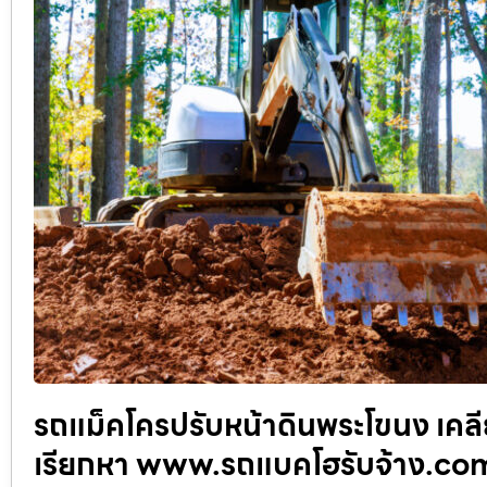
รถแม็คโครปรับหน้าดินพระโขนง เคลีย
เรียกหา www.รถแบคโฮรับจ้าง.co