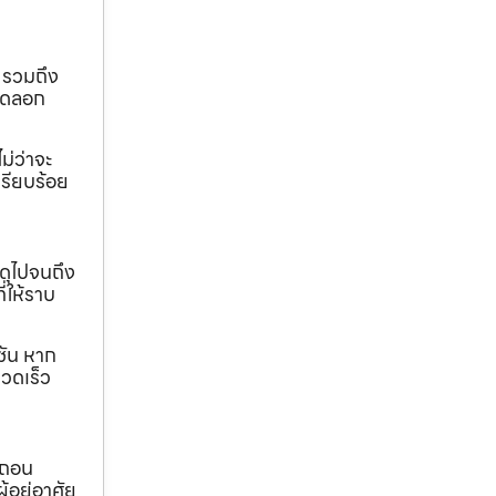
 รวมถึง
ขุดลอก
ม่ว่าจะ
เรียบร้อย
ดุไปจนถึง
ี่ให้ราบ
ชัน หาก
วดเร็ว
อถอน
้อยู่อาศัย