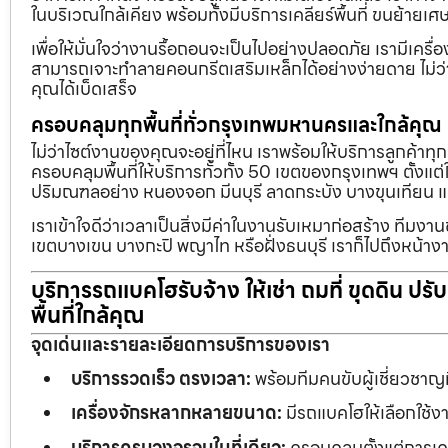
ในบริเวณใกล้เคียง พร้อมทั้งมีบริการเคลียร์พื้นที่ ขนย้
เพื่อให้มั่นใจว่างานรื้อถอนจะเป็นไปอย่างปลอดภัย เรามีเคร
สามารถเจาะทำลายคอนกรีตเสริมเหล็กได้อย่างง่ายดาย ไม่ว่า
คุณได้เบ็ดเสร็จ
ครอบคลุมทุกพื้นที่ทั่วกรุงเทพมหานครและใกล้คุณ
ไม่ว่าไซต์งานของคุณจะอยู่ที่ไหน เราพร้อมให้บริการลูกค้าทุ
ครอบคลุมพื้นที่ให้บริการทั่วทั้ง 50 เขตของกรุงเทพฯ ตั้ง
ปริมณฑลอย่าง หนองจอก มีนบุรี ลาดกระบัง บางขุนเทียน 
เราเข้าใจดีว่าเวลาเป็นสิ่งมีค่าในงานรับเหมาก่อสร้าง ทีมงา
เขตบางเขน บางกะปิ พญาไท หรือฝั่งธนบุรี เราก็ไปถึงหน้างา
บริการรถแบคโฮรับจ้าง ให้เช่า ถมที่ ขุดดิน ปร
พื้นที่ใกล้คุณ
จุดเด่นและรายละเอียดการบริการของเรา
บริการรวดเร็ว ตรงเวลา:
พร้อมทีมคนขับผู้เชี่ยวชาญ
เครื่องจักรหลากหลายขนาด:
มีรถแบคโฮให้เลือกใช้ง
บริการครบวงจรจบในที่เดียว:
ครอบคลุมตั้งแต่การเคลี