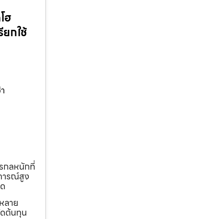
คโฮ
ียกใช้
่า
รกลหนักที่
การณ์สูง
ุด
ถหลาย
ดต้นทุน