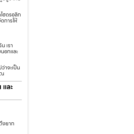
ทกไฮดรอลิก
ัดการให้
ฉัน เรา
รอบนอกและ
่ว่าจะเป็น
ุณ
ฯ และ
าถึงยาก