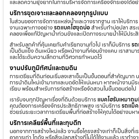
และลดความยุ่งยากในการบริหารจัดการเครื่องจักรเองได้อย
บริการขุดเจาะและลอกคลองทุกรูปแบบ
ในส่วนของการจัดการแหล่งน้ำและวางรากฐาน เราให้บริกา
งานเฉพาะทางอย่าง
รถแบคโฮขุดบ่อ
สำหรับทำบ่อปลา สระน้
คลองเพื่อแก้ปัญหาน้ำท่วมขังและเปิดทางระบายน้ำให้มีประส
สำหรับลูกค้าที่คุ้นเคยกับคำเรียกขานทั่วไป เราก็มีบริการ
รถ
เป็นดินแข็ง ดินเหนียว หรือหน้างานที่ค่อนข้างแคบ เราสามาร
และได้ระดับความลึกตามที่วิศวกรกำหนดไว้
งานปรับภูมิทัศน์และถมดิน
การเตรียมที่ดินก่อนเริ่มลงเสาเข็มเป็นขั้นตอนที่สำคัญมาก 
การนำดินใหม่เข้ามาเทและบดอัดให้แน่นหนา หากหน้างานมีระดั
เรียบ พร้อมสำหรับการก่อสร้างหรือจัดสวนในขั้นตอนต่อไป
เรารับจบทุกปัญหาเรื่องที่ดินด้วยบริการ
แบคโฮรับเหมาถมท
คุณต้องการเครื่องจักรประสิทธิภาพสูง เรามีบริการ
รถแม็ค
ช่วยร่นระยะเวลาการเตรียมพื้นที่ก่อสร้างให้คุณได้อย่างมห
บริการเคลียร์พื้นที่และทุบตึก
นอกจากการสร้างใหม่แล้ว งานรื้อโครงสร้างเก่าก็เป็นสิ่งที่
อาคารเก่า โกดัง หรือสิ่งปลูกสร้างที่ไม่ได้ใช้งานแล้ว เราทำ