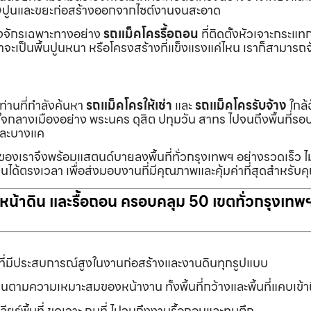
ายเศษปูนและขยะก่อสร้างออกจากไซต์งานจนสะอาด
ื่องจักรเฉพาะทางอย่าง
รถแม็คโครรื้อถอน
ที่ติดตั้งหัวเจาะกระแ
จะเป็นพื้นปูนหนา หรือโครงสร้างที่แข็งแรงแค่ไหน เราก็สามารถจ
กท่านที่กำลังค้นหา
รถแม็คโครให้เช่า
และ
รถแม็คโครรับจ้าง
ใกล้
แต่ใจกลางเมืองอย่าง พระนคร ดุสิต ปทุมวัน สาทร ไปจนถึงพื้นที่
และบางแค
นของเราจึงพร้อมแสตนด์บายลงพื้นที่ทั่วกรุงเทพฯ อย่างรวดเร็ว ไม
นได้ตรงเวลา เพื่อส่งมอบงานที่มีคุณภาพและคุ้มค่าที่สุดสำหรับค
ับหน้าดิน และรื้อถอน ครอบคลุม 50 เขตทั่วกรุงเทพ
ที่มีประสบการณ์สูงในงานก่อสร้างและงานดินทุกรูปแบบ
านตามความเหมาะสมของหน้างาน ทั้งพื้นที่กว้างและพื้นที่แคบเข้
ยร์พื้นที่ ขุดเจาะ ถมที่ ไปจนถึงงานรื้อถอนและทุบตึก