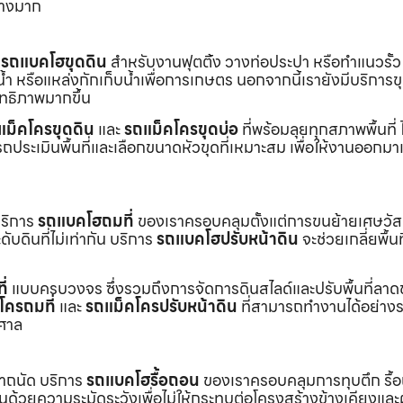
่างมาก
ร
รถแบคโฮขุดดิน
สำหรับงานฟุตติ้ง วางท่อประปา หรือทำแนวรั้ว
ำ หรือแหล่งกักเก็บน้ำเพื่อการเกษตร นอกจากนี้เรายังมีบริการ
ิทธิภาพมากขึ้น
แม็คโครขุดดิน
และ
รถแม็คโครขุดบ่อ
ที่พร้อมลุยทุกสภาพพื้นที่ ไ
ถประเมินพื้นที่และเลือกขนาดหัวขุดที่เหมาะสม เพื่อให้งานออกมา
บริการ
รถแบคโฮถมที่
ของเราครอบคลุมตั้งแต่การขนย้ายเศษวัส
บดินที่ไม่เท่ากัน บริการ
รถแบคโฮปรับหน้าดิน
จะช่วยเกลี่ยพื้นท
ี่
แบบครบวงจร ซึ่งรวมถึงการจัดการดินสไลด์และปรับพื้นที่ลาด
โครถมที่
และ
รถแม็คโครปรับหน้าดิน
ที่สามารถทำงานได้อย่างร
าศาล
เราถนัด บริการ
รถแบคโฮรื้อถอน
ของเราครอบคลุมการทุบตึก รื้
งานด้วยความระมัดระวังเพื่อไม่ให้กระทบต่อโครงสร้างข้างเคียงและผู