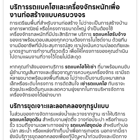
บริการรถแบคโฮและเครื่องจักรหนักเพื่อ
งานก่อสร้างแบบครบวงจร
การเตรียมพื้นที่สำหรับงานก่อสร้าง ไม่ว่าจะเป็นการสร้างบ้าน
อาคารพาณิชย์ หรือโครงการขนาดใหญ่ จำเป็นต้องใช้
เครื่องจักรกลหนักที่มีประสิทธิภาพ บริการ
รถแบคโฮรับจ้าง
ของเราพร้อมตอบสนองทุกความต้องการในไซต์งาน ด้วยทีม
งานมืออาชีพที่มีประสบการณ์สูง เรามุ่งเน้นความปลอดภัยและ
มาตรฐานการทำงานที่รวดเร็ว เพื่อให้โครงการของคุณดำเนิน
ไปตามแผนงานที่วางไว้โดยไม่มีสะดุด
หากคุณกำลังมองหาบริการ
รถแบคโฮให้เช่า
ที่มาพร้อมคนขับ
ผู้ชำนาญเส้นทางและเชี่ยวชาญการควบคุมเครื่องจักร เรามีรถ
หลายขนาดพร้อมลงพื้นที่เสมอ ไม่ว่าจะเป็นงานรับเหมาสเกล
เล็กหรือระดับโครงการ การตัดสินใจ
เช่ารถแบคโฮ
กับเราจะ
ช่วยประหยัดต้นทุนและลดความยุ่งยากในการบริหารจัดการ
เครื่องจักรเองได้อย่างมาก
บริการขุดเจาะและลอกคลองทุกรูปแบบ
ในส่วนของการจัดการแหล่งน้ำและวางรากฐาน เราให้บริการ
รถแบคโฮขุดดิน
สำหรับงานฟุตติ้ง วางท่อประปา หรือทำแนว
รั้ว รวมถึงงานเฉพาะทางอย่าง
รถแบคโฮขุดบ่อ
สำหรับทำบ่อ
ปลา สระน้ำ หรือแหล่งกักเก็บน้ำเพื่อการเกษตร นอกจากนี้เรา
ยังมีบริการขุดลอกคลองเพื่อแก้ปัญหาน้ำท่วมขังและเปิดทาง