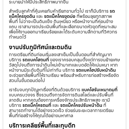
ระบายน้ำให้มีประสิทธิภาพมากขึ้น
สำหรับลูกค้าที่คุ้นเคยกับคำเรียกขานทั่วไป เราก็มีบริการ
รถ
แม็คโครขุดดิน
และ
รถแม็คโครขุดบ่อ
ที่พร้อมลุยทุกสภาพ
พื้นที่ ไม่ว่าจะเป็นดินแข็ง ดินเหนียว หรือหน้างานที่ค่อนข้าง
แคบ เราสามารถประเมินพื้นที่และเลือกขนาดหัวขุดที่เหมาะสม
เพื่อให้งานออกมาเรียบร้อยและได้ระดับความลึกตามที่วิศวกร
กำหนดไว้
งานปรับภูมิทัศน์และถมดิน
การเตรียมที่ดินก่อนเริ่มลงเสาเข็มเป็นขั้นตอนที่สำคัญมาก
บริการ
รถแบคโฮถมที่
ของเราครอบคลุมตั้งแต่การขนย้ายเศษ
วัสดุไปจนถึงการนำดินใหม่เข้ามาเทและบดอัดให้แน่นหนา หาก
หน้างานมีระดับดินที่ไม่เท่ากัน บริการ
รถแบคโฮปรับหน้าดิน
จะช่วยเกลี่ยพื้นที่ให้ราบเรียบ พร้อมสำหรับการก่อสร้างหรือจัด
สวนในขั้นตอนต่อไป
เรารับจบทุกปัญหาเรื่องที่ดินด้วยบริการ
แบคโฮรับเหมาถมที่
แบบครบวงจร ซึ่งรวมถึงการจัดการดินสไลด์และปรับพื้นที่
ลาดชัน หากคุณต้องการเครื่องจักรประสิทธิภาพสูง เรามี
บริการ
รถแม็คโครถมที่
และ
รถแม็คโครปรับหน้าดิน
ที่
สามารถทำงานได้อย่างรวดเร็ว ช่วยร่นระยะเวลาการเตรียม
พื้นที่ก่อสร้างให้คุณได้อย่างมหาศาล
บริการเคลียร์พื้นที่และทุบตึก