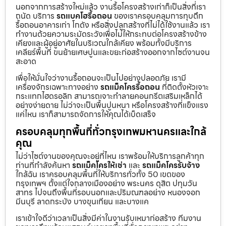
นอกจากการสร้างใหม่แล้ว งานรื้อโครงสร้างเก่าก็เป็นสิ่งที่เรา
ถนัด บริการ
รถแบคโฮรื้อถอน
ของเราครอบคลุมการทุบตึก
รื้อถอนอาคารเก่า โกดัง หรือสิ่งปลูกสร้างที่ไม่ได้ใช้งานแล้ว เรา
ทำงานด้วยความระมัดระวังเพื่อไม่ให้กระทบต่อโครงสร้างข้าง
เคียงและผู้อยู่อาศัยในบริเวณใกล้เคียง พร้อมทั้งมีบริการ
เคลียร์พื้นที่ ขนย้ายเศษปูนและขยะก่อสร้างออกจากไซต์งานจน
สะอาด
เพื่อให้มั่นใจว่างานรื้อถอนจะเป็นไปอย่างปลอดภัย เรามี
เครื่องจักรเฉพาะทางอย่าง
รถแม็คโครรื้อถอน
ที่ติดตั้งหัวเจาะ
กระแทกไฮดรอลิก สามารถเจาะทำลายคอนกรีตเสริมเหล็กได้
อย่างง่ายดาย ไม่ว่าจะเป็นพื้นปูนหนา หรือโครงสร้างที่แข็งแรง
แค่ไหน เราก็สามารถจัดการให้คุณได้เบ็ดเสร็จ
ครอบคลุมทุกพื้นที่ทั่วกรุงเทพมหานครและใกล้
คุณ
ไม่ว่าไซต์งานของคุณจะอยู่ที่ไหน เราพร้อมให้บริการลูกค้าทุก
ท่านที่กำลังค้นหา
รถแม็คโครให้เช่า
และ
รถแม็คโครรับจ้าง
ใกล้ฉัน เราครอบคลุมพื้นที่ให้บริการทั่วทั้ง 50 เขตของ
กรุงเทพฯ ตั้งแต่ใจกลางเมืองอย่าง พระนคร ดุสิต ปทุมวัน
สาทร ไปจนถึงพื้นที่รอบนอกและปริมณฑลอย่าง หนองจอก
มีนบุรี ลาดกระบัง บางขุนเทียน และบางแค
เราเข้าใจดีว่าเวลาเป็นสิ่งมีค่าในงานรับเหมาก่อสร้าง ทีมงาน