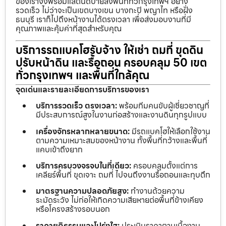
ของเราจึงพร้อมแสตนด์บายลงพื้นที่ทั่วกรุงเทพฯ อย่าง
รวดเร็ว ไม่ว่าจะเป็นเขตบางเขน บางกะปิ พญาไท หรือฝั่ง
ธนบุรี เราก็ไปถึงหน้างานได้ตรงเวลา เพื่อส่งมอบงานที่มี
คุณภาพและคุ้มค่าที่สุดสำหรับคุณ
บริการรถแบคโฮรับจ้าง ให้เช่า ถมที่ ขุดดิน
ปรับหน้าดิน และรื้อถอน ครอบคลุม 50 เขต
ทั่วกรุงเทพฯ และพื้นที่ใกล้คุณ
จุดเด่นและรายละเอียดการบริการของเรา
บริการรวดเร็ว ตรงเวลา:
พร้อมทีมคนขับผู้เชี่ยวชาญที่
มีประสบการณ์สูงในงานก่อสร้างและงานดินทุกรูปแบบ
เครื่องจักรหลากหลายขนาด:
มีรถแบคโฮให้เลือกใช้งาน
ตามความเหมาะสมของหน้างาน ทั้งพื้นที่กว้างและพื้นที่
แคบเข้าถึงยาก
บริการครบวงจรจบในที่เดียว:
ครอบคลุมตั้งแต่การ
เคลียร์พื้นที่ ขุดเจาะ ถมที่ ไปจนถึงงานรื้อถอนและทุบตึก
มาตรฐานความปลอดภัยสูง:
ทำงานด้วยความ
ระมัดระวัง ไม่ก่อให้เกิดความเสียหายต่อพื้นที่ข้างเคียง
หรือโครงสร้างรอบนอก
ราคายุติธรรมและโปร่งใส:
ประเมินราคาตามเนื้องาน