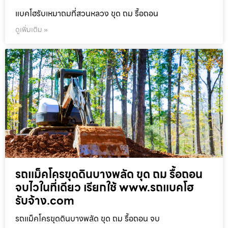
แบคโฮรับเหมาถมที่สวนหลวง ขุด ถม รื้อถอน
ดูเพิ่มเติม »
รถแม็คโครขุดดินบางพลัด ขุด ถม รื้อถอน
จบไวในที่เดียว เรียกใช้ www.รถแบคโฮ
รับจ้าง.com
รถแม็คโครขุดดินบางพลัด ขุด ถม รื้อถอน จบ