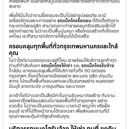
เคลียร์พื้นที่ ขนย้ายเศษปูนและขยะก่อสร้างออกจากไซต์งานจน
สะอาด
เพื่อให้มั่นใจว่างานรื้อถอนจะเป็นไปอย่างปลอดภัย เรามี
เครื่องจักรเฉพาะทางอย่าง
รถแม็คโครรื้อถอน
ที่ติดตั้งหัวเจาะ
กระแทกไฮดรอลิก สามารถเจาะทำลายคอนกรีตเสริมเหล็กได้
อย่างง่ายดาย ไม่ว่าจะเป็นพื้นปูนหนา หรือโครงสร้างที่แข็งแรง
แค่ไหน เราก็สามารถจัดการให้คุณได้เบ็ดเสร็จ
ครอบคลุมทุกพื้นที่ทั่วกรุงเทพมหานครและใกล้
คุณ
ไม่ว่าไซต์งานของคุณจะอยู่ที่ไหน เราพร้อมให้บริการลูกค้าทุก
ท่านที่กำลังค้นหา
รถแม็คโครให้เช่า
และ
รถแม็คโครรับจ้าง
ใกล้ฉัน เราครอบคลุมพื้นที่ให้บริการทั่วทั้ง 50 เขตของ
กรุงเทพฯ ตั้งแต่ใจกลางเมืองอย่าง พระนคร ดุสิต ปทุมวัน
สาทร ไปจนถึงพื้นที่รอบนอกและปริมณฑลอย่าง หนองจอก
มีนบุรี ลาดกระบัง บางขุนเทียน และบางแค
เราเข้าใจดีว่าเวลาเป็นสิ่งมีค่าในงานรับเหมาก่อสร้าง ทีมงาน
ของเราจึงพร้อมแสตนด์บายลงพื้นที่ทั่วกรุงเทพฯ อย่าง
รวดเร็ว ไม่ว่าจะเป็นเขตบางเขน บางกะปิ พญาไท หรือฝั่ง
ธนบุรี เราก็ไปถึงหน้างานได้ตรงเวลา เพื่อส่งมอบงานที่มี
คุณภาพและคุ้มค่าที่สุดสำหรับคุณ
บริการรถแบคโฮรับจ้าง ให้เช่า ถมที่ ขุดดิน