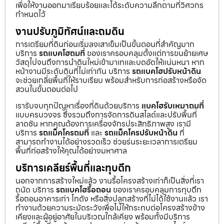
เพื่อให้งานออกมาเรียบร้อยและได้ระดับความลึกตามที่วิศวกร
กำหนดไว้
งานปรับภูมิทัศน์และถมดิน
การเตรียมที่ดินก่อนเริ่มลงเสาเข็มเป็นขั้นตอนที่สำคัญมาก
บริการ
รถแบคโฮถมที่
ของเราครอบคลุมตั้งแต่การขนย้ายเศษ
วัสดุไปจนถึงการนำดินใหม่เข้ามาเทและบดอัดให้แน่นหนา หาก
หน้างานมีระดับดินที่ไม่เท่ากัน บริการ
รถแบคโฮปรับหน้าดิน
จะช่วยเกลี่ยพื้นที่ให้ราบเรียบ พร้อมสำหรับการก่อสร้างหรือจัด
สวนในขั้นตอนต่อไป
เรารับจบทุกปัญหาเรื่องที่ดินด้วยบริการ
แบคโฮรับเหมาถมที่
แบบครบวงจร ซึ่งรวมถึงการจัดการดินสไลด์และปรับพื้นที่
ลาดชัน หากคุณต้องการเครื่องจักรประสิทธิภาพสูง เรามี
บริการ
รถแม็คโครถมที่
และ
รถแม็คโครปรับหน้าดิน
ที่
สามารถทำงานได้อย่างรวดเร็ว ช่วยร่นระยะเวลาการเตรียม
พื้นที่ก่อสร้างให้คุณได้อย่างมหาศาล
บริการเคลียร์พื้นที่และทุบตึก
นอกจากการสร้างใหม่แล้ว งานรื้อโครงสร้างเก่าก็เป็นสิ่งที่เรา
ถนัด บริการ
รถแบคโฮรื้อถอน
ของเราครอบคลุมการทุบตึก
รื้อถอนอาคารเก่า โกดัง หรือสิ่งปลูกสร้างที่ไม่ได้ใช้งานแล้ว เรา
ทำงานด้วยความระมัดระวังเพื่อไม่ให้กระทบต่อโครงสร้างข้าง
เคียงและผู้อยู่อาศัยในบริเวณใกล้เคียง พร้อมทั้งมีบริการ