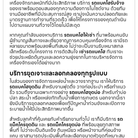
เครื่องจักรกลหนักที่มีประสิทธิภาพ บริการ
รถแบคโฮรับจ้าง
ของเราพร้อมตอบสนองทุกความต้องการในไซต์งาน ด้วยทีม
งานมืออาชีพที่มีประสบการณ์สูง เรามุ่งเน้นความปลอดภัยและ
มาตรฐานการทำงานที่รวดเร็ว เพื่อให้โครงการของคุณดำเนิน
ไปตามแผนงานที่วางไว้โดยไม่มีสะดุด
หากคุณกำลังมองหาบริการ
รถแบคโฮให้เช่า
ที่มาพร้อมคนขับ
ผู้ชำนาญเส้นทางและเชี่ยวชาญการควบคุมเครื่องจักร เรามีรถ
หลายขนาดพร้อมลงพื้นที่เสมอ ไม่ว่าจะเป็นงานรับเหมาสเกล
เล็กหรือระดับโครงการ การตัดสินใจ
เช่ารถแบคโฮ
กับเราจะ
ช่วยประหยัดต้นทุนและลดความยุ่งยากในการบริหารจัดการ
เครื่องจักรเองได้อย่างมาก
บริการขุดเจาะและลอกคลองทุกรูปแบบ
ในส่วนของการจัดการแหล่งน้ำและวางรากฐาน เราให้บริการ
รถแบคโฮขุดดิน
สำหรับงานฟุตติ้ง วางท่อประปา หรือทำแนว
รั้ว รวมถึงงานเฉพาะทางอย่าง
รถแบคโฮขุดบ่อ
สำหรับทำบ่อ
ปลา สระน้ำ หรือแหล่งกักเก็บน้ำเพื่อการเกษตร นอกจากนี้เรา
ยังมีบริการขุดลอกคลองเพื่อแก้ปัญหาน้ำท่วมขังและเปิดทาง
ระบายน้ำให้มีประสิทธิภาพมากขึ้น
สำหรับลูกค้าที่คุ้นเคยกับคำเรียกขานทั่วไป เราก็มีบริการ
รถ
แม็คโครขุดดิน
และ
รถแม็คโครขุดบ่อ
ที่พร้อมลุยทุกสภาพ
พื้นที่ ไม่ว่าจะเป็นดินแข็ง ดินเหนียว หรือหน้างานที่ค่อนข้าง
แคบ เราสามารถประเมินพื้นที่และเลือกขนาดหัวขุดที่เหมาะสม