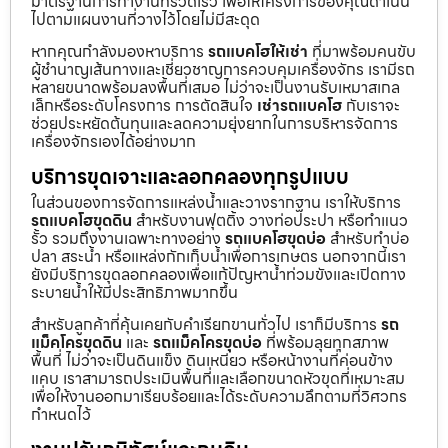
มาตรฐานการทำงานที่รวดเร็ว เพื่อให้โครงการของคุณดำเนิน
ไปตามแผนงานที่วางไว้โดยไม่มีสะดุด
หากคุณกำลังมองหาบริการ
รถแบคโฮให้เช่า
ที่มาพร้อมคนขับ
ผู้ชำนาญเส้นทางและเชี่ยวชาญการควบคุมเครื่องจักร เรามีรถ
หลายขนาดพร้อมลงพื้นที่เสมอ ไม่ว่าจะเป็นงานรับเหมาสเกล
เล็กหรือระดับโครงการ การตัดสินใจ
เช่ารถแบคโฮ
กับเราจะ
ช่วยประหยัดต้นทุนและลดความยุ่งยากในการบริหารจัดการ
เครื่องจักรเองได้อย่างมาก
บริการขุดเจาะและลอกคลองทุกรูปแบบ
ในส่วนของการจัดการแหล่งน้ำและวางรากฐาน เราให้บริการ
รถแบคโฮขุดดิน
สำหรับงานฟุตติ้ง วางท่อประปา หรือทำแนว
รั้ว รวมถึงงานเฉพาะทางอย่าง
รถแบคโฮขุดบ่อ
สำหรับทำบ่อ
ปลา สระน้ำ หรือแหล่งกักเก็บน้ำเพื่อการเกษตร นอกจากนี้เรา
ยังมีบริการขุดลอกคลองเพื่อแก้ปัญหาน้ำท่วมขังและเปิดทาง
ระบายน้ำให้มีประสิทธิภาพมากขึ้น
สำหรับลูกค้าที่คุ้นเคยกับคำเรียกขานทั่วไป เราก็มีบริการ
รถ
แม็คโครขุดดิน
และ
รถแม็คโครขุดบ่อ
ที่พร้อมลุยทุกสภาพ
พื้นที่ ไม่ว่าจะเป็นดินแข็ง ดินเหนียว หรือหน้างานที่ค่อนข้าง
แคบ เราสามารถประเมินพื้นที่และเลือกขนาดหัวขุดที่เหมาะสม
เพื่อให้งานออกมาเรียบร้อยและได้ระดับความลึกตามที่วิศวกร
กำหนดไว้