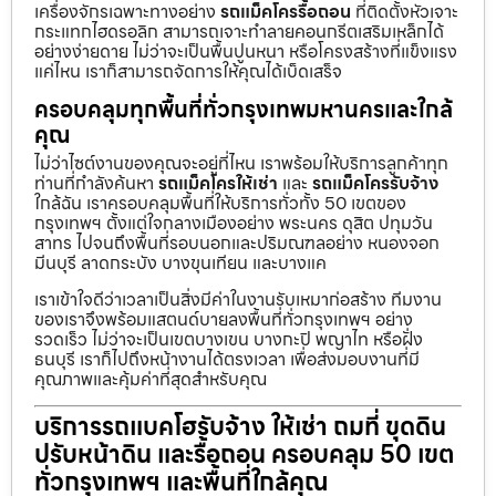
เครื่องจักรเฉพาะทางอย่าง
รถแม็คโครรื้อถอน
ที่ติดตั้งหัวเจาะ
กระแทกไฮดรอลิก สามารถเจาะทำลายคอนกรีตเสริมเหล็กได้
อย่างง่ายดาย ไม่ว่าจะเป็นพื้นปูนหนา หรือโครงสร้างที่แข็งแรง
แค่ไหน เราก็สามารถจัดการให้คุณได้เบ็ดเสร็จ
ครอบคลุมทุกพื้นที่ทั่วกรุงเทพมหานครและใกล้
คุณ
ไม่ว่าไซต์งานของคุณจะอยู่ที่ไหน เราพร้อมให้บริการลูกค้าทุก
ท่านที่กำลังค้นหา
รถแม็คโครให้เช่า
และ
รถแม็คโครรับจ้าง
ใกล้ฉัน เราครอบคลุมพื้นที่ให้บริการทั่วทั้ง 50 เขตของ
กรุงเทพฯ ตั้งแต่ใจกลางเมืองอย่าง พระนคร ดุสิต ปทุมวัน
สาทร ไปจนถึงพื้นที่รอบนอกและปริมณฑลอย่าง หนองจอก
มีนบุรี ลาดกระบัง บางขุนเทียน และบางแค
เราเข้าใจดีว่าเวลาเป็นสิ่งมีค่าในงานรับเหมาก่อสร้าง ทีมงาน
ของเราจึงพร้อมแสตนด์บายลงพื้นที่ทั่วกรุงเทพฯ อย่าง
รวดเร็ว ไม่ว่าจะเป็นเขตบางเขน บางกะปิ พญาไท หรือฝั่ง
ธนบุรี เราก็ไปถึงหน้างานได้ตรงเวลา เพื่อส่งมอบงานที่มี
คุณภาพและคุ้มค่าที่สุดสำหรับคุณ
บริการรถแบคโฮรับจ้าง ให้เช่า ถมที่ ขุดดิน
ปรับหน้าดิน และรื้อถอน ครอบคลุม 50 เขต
ทั่วกรุงเทพฯ และพื้นที่ใกล้คุณ