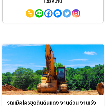
แชร์หน้านี้
รถแม็คโครขุดดินดินแดง งานด่วน งานเร่ง