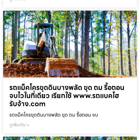
รถแม็คโครขุดดินบางพลัด ขุด ถม รื้อถอน
จบไวในที่เดียว เรียกใช้ www.รถแบคโฮ
รับจ้าง.com
รถแม็คโครขุดดินบางพลัด ขุด ถม รื้อถอน จบ
ดูเพิ่มเติม »