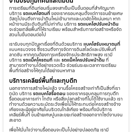
งานปรับภูมิทัศน์และถมดิน
การเตรียมที่ดินก่อนเริ่มลงเสาเข็มเป็นขั้นตอนที่สำคัญมาก
บริการ
รถแบคโฮถมที่
ของเราครอบคลุมตั้งแต่การขนย้ายเศษ
วัสดุไปจนถึงการนำดินใหม่เข้ามาเทและบดอัดให้แน่นหนา หาก
หน้างานมีระดับดินที่ไม่เท่ากัน บริการ
รถแบคโฮปรับหน้าดิน
จะช่วยเกลี่ยพื้นที่ให้ราบเรียบ พร้อมสำหรับการก่อสร้างหรือจัด
สวนในขั้นตอนต่อไป
เรารับจบทุกปัญหาเรื่องที่ดินด้วยบริการ
แบคโฮรับเหมาถมที่
แบบครบวงจร ซึ่งรวมถึงการจัดการดินสไลด์และปรับพื้นที่
ลาดชัน หากคุณต้องการเครื่องจักรประสิทธิภาพสูง เรามี
บริการ
รถแม็คโครถมที่
และ
รถแม็คโครปรับหน้าดิน
ที่
สามารถทำงานได้อย่างรวดเร็ว ช่วยร่นระยะเวลาการเตรียม
พื้นที่ก่อสร้างให้คุณได้อย่างมหาศาล
บริการเคลียร์พื้นที่และทุบตึก
นอกจากการสร้างใหม่แล้ว งานรื้อโครงสร้างเก่าก็เป็นสิ่งที่เรา
ถนัด บริการ
รถแบคโฮรื้อถอน
ของเราครอบคลุมการทุบตึก
รื้อถอนอาคารเก่า โกดัง หรือสิ่งปลูกสร้างที่ไม่ได้ใช้งานแล้ว เรา
ทำงานด้วยความระมัดระวังเพื่อไม่ให้กระทบต่อโครงสร้างข้าง
เคียงและผู้อยู่อาศัยในบริเวณใกล้เคียง พร้อมทั้งมีบริการ
เคลียร์พื้นที่ ขนย้ายเศษปูนและขยะก่อสร้างออกจากไซต์งานจน
สะอาด
เพื่อให้มั่นใจว่างานรื้อถอนจะเป็นไปอย่างปลอดภัย เรามี