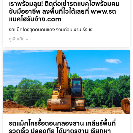
เราพร้อมลุย! ติดต่อเช่ารถแบคโฮพร้อมคน
ขับมืออาชีพ ลงพื้นที่ไวได้เลยที่ www.รถ
แบคโฮรับจ้าง.com
รถแม็คโครขุดดินดินแดง งานด่วน งานเร่ง เร
ดูเพิ่มเติม »
รถแม็คโครรื้อถอนคลองสาน เคลียร์พื้นที่
รวดเร็ว ปลอดภัย ได้มาตรฐาน เรียกหา