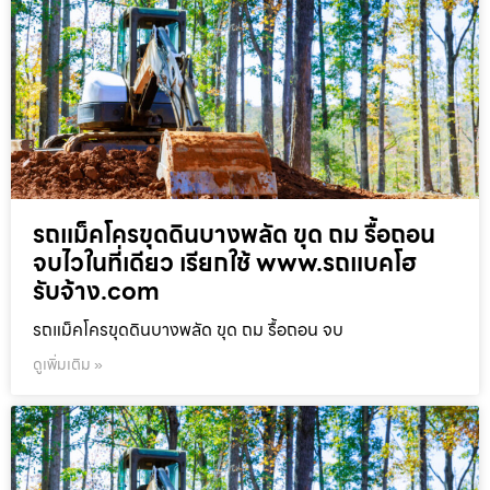
รถแม็คโครขุดดินบางพลัด ขุด ถม รื้อถอน
จบไวในที่เดียว เรียกใช้ www.รถแบคโฮ
รับจ้าง.com
รถแม็คโครขุดดินบางพลัด ขุด ถม รื้อถอน จบ
ดูเพิ่มเติม »