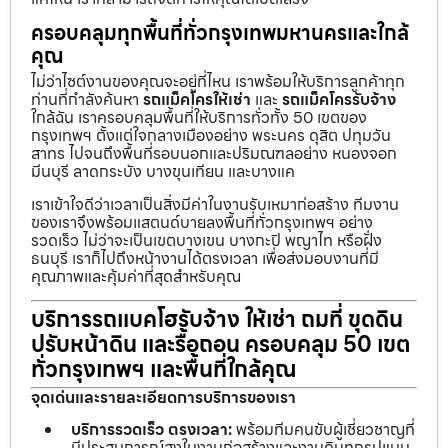
ครอบคลุมทุกพื้นที่ทั่วกรุงเทพมหานครและใกล้
คุณ
ไม่ว่าไซต์งานของคุณจะอยู่ที่ไหน เราพร้อมให้บริการลูกค้าทุก
ท่านที่กำลังค้นหา
รถแม็คโครให้เช่า
และ
รถแม็คโครรับจ้าง
ใกล้ฉัน เราครอบคลุมพื้นที่ให้บริการทั่วทั้ง 50 เขตของ
กรุงเทพฯ ตั้งแต่ใจกลางเมืองอย่าง พระนคร ดุสิต ปทุมวัน
สาทร ไปจนถึงพื้นที่รอบนอกและปริมณฑลอย่าง หนองจอก
มีนบุรี ลาดกระบัง บางขุนเทียน และบางแค
เราเข้าใจดีว่าเวลาเป็นสิ่งมีค่าในงานรับเหมาก่อสร้าง ทีมงาน
ของเราจึงพร้อมแสตนด์บายลงพื้นที่ทั่วกรุงเทพฯ อย่าง
รวดเร็ว ไม่ว่าจะเป็นเขตบางเขน บางกะปิ พญาไท หรือฝั่ง
ธนบุรี เราก็ไปถึงหน้างานได้ตรงเวลา เพื่อส่งมอบงานที่มี
คุณภาพและคุ้มค่าที่สุดสำหรับคุณ
บริการรถแบคโฮรับจ้าง ให้เช่า ถมที่ ขุดดิน
ปรับหน้าดิน และรื้อถอน ครอบคลุม 50 เขต
ทั่วกรุงเทพฯ และพื้นที่ใกล้คุณ
จุดเด่นและรายละเอียดการบริการของเรา
บริการรวดเร็ว ตรงเวลา:
พร้อมทีมคนขับผู้เชี่ยวชาญที่
มีประสบการณ์สูงในงานก่อสร้างและงานดินทุกรูปแบบ