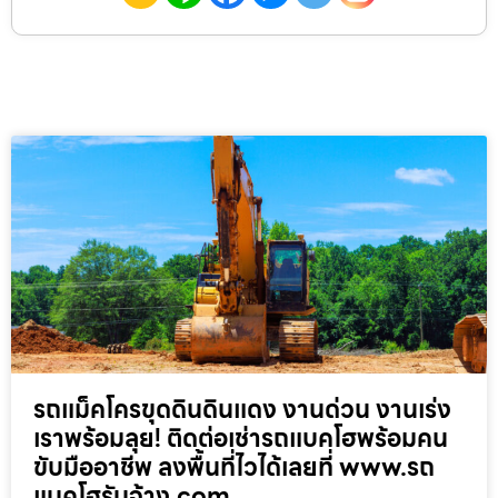
รถแม็คโครขุดดินดินแดง งานด่วน งานเร่ง
เราพร้อมลุย! ติดต่อเช่ารถแบคโฮพร้อมคน
ขับมืออาชีพ ลงพื้นที่ไวได้เลยที่ www.รถ
แบคโฮรับจ้าง.com