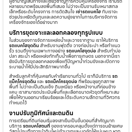
ผู้ชำนาญเส้นทางและเชี่ยวชาญการควบคุมเครื่องจักร เรามีรถ
หลายขนาดพร้อมลงพื้นที่เสมอ ไม่ว่าจะเป็นงานรับเหมาสเกล
เล็กหรือระดับโครงการ การตัดสินใจ
เช่ารถแบคโฮ
กับเราจะ
ช่วยประหยัดต้นทุนและลดความยุ่งยากในการบริหารจัดการ
เครื่องจักรเองได้อย่างมาก
บริการขุดเจาะและลอกคลองทุกรูปแบบ
ในส่วนของการจัดการแหล่งน้ำและวางรากฐาน เราให้บริการ
รถแบคโฮขุดดิน
สำหรับงานฟุตติ้ง วางท่อประปา หรือทำแนว
รั้ว รวมถึงงานเฉพาะทางอย่าง
รถแบคโฮขุดบ่อ
สำหรับทำบ่อ
ปลา สระน้ำ หรือแหล่งกักเก็บน้ำเพื่อการเกษตร นอกจากนี้เรา
ยังมีบริการขุดลอกคลองเพื่อแก้ปัญหาน้ำท่วมขังและเปิดทาง
ระบายน้ำให้มีประสิทธิภาพมากขึ้น
สำหรับลูกค้าที่คุ้นเคยกับคำเรียกขานทั่วไป เราก็มีบริการ
รถ
แม็คโครขุดดิน
และ
รถแม็คโครขุดบ่อ
ที่พร้อมลุยทุกสภาพ
พื้นที่ ไม่ว่าจะเป็นดินแข็ง ดินเหนียว หรือหน้างานที่ค่อนข้าง
แคบ เราสามารถประเมินพื้นที่และเลือกขนาดหัวขุดที่เหมาะสม
เพื่อให้งานออกมาเรียบร้อยและได้ระดับความลึกตามที่วิศวกร
กำหนดไว้
งานปรับภูมิทัศน์และถมดิน
การเตรียมที่ดินก่อนเริ่มลงเสาเข็มเป็นขั้นตอนที่สำคัญมาก
บริการ
รถแบคโฮถมที่
ของเราครอบคลุมตั้งแต่การขนย้ายเศษ
วัสดุไปจนถึงการนำดินใหม่เข้ามาเทและบดอัดให้แน่นหนา หาก