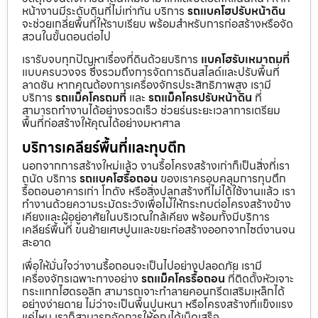
หน้างานมีระดับดินที่ไม่เท่ากัน บริการ
รถแบคโฮปรับหน้าดิน
จะช่วยเกลี่ยพื้นที่ให้ราบเรียบ พร้อมสำหรับการก่อสร้างหรือจัด
สวนในขั้นตอนต่อไป
เรารับจบทุกปัญหาเรื่องที่ดินด้วยบริการ
แบคโฮรับเหมาถมที่
แบบครบวงจร ซึ่งรวมถึงการจัดการดินสไลด์และปรับพื้นที่
ลาดชัน หากคุณต้องการเครื่องจักรประสิทธิภาพสูง เรามี
บริการ
รถแม็คโครถมที่
และ
รถแม็คโครปรับหน้าดิน
ที่
สามารถทำงานได้อย่างรวดเร็ว ช่วยร่นระยะเวลาการเตรียม
พื้นที่ก่อสร้างให้คุณได้อย่างมหาศาล
บริการเคลียร์พื้นที่และทุบตึก
นอกจากการสร้างใหม่แล้ว งานรื้อโครงสร้างเก่าก็เป็นสิ่งที่เรา
ถนัด บริการ
รถแบคโฮรื้อถอน
ของเราครอบคลุมการทุบตึก
รื้อถอนอาคารเก่า โกดัง หรือสิ่งปลูกสร้างที่ไม่ได้ใช้งานแล้ว เรา
ทำงานด้วยความระมัดระวังเพื่อไม่ให้กระทบต่อโครงสร้างข้าง
เคียงและผู้อยู่อาศัยในบริเวณใกล้เคียง พร้อมทั้งมีบริการ
เคลียร์พื้นที่ ขนย้ายเศษปูนและขยะก่อสร้างออกจากไซต์งานจน
สะอาด
เพื่อให้มั่นใจว่างานรื้อถอนจะเป็นไปอย่างปลอดภัย เรามี
เครื่องจักรเฉพาะทางอย่าง
รถแม็คโครรื้อถอน
ที่ติดตั้งหัวเจาะ
กระแทกไฮดรอลิก สามารถเจาะทำลายคอนกรีตเสริมเหล็กได้
อย่างง่ายดาย ไม่ว่าจะเป็นพื้นปูนหนา หรือโครงสร้างที่แข็งแรง
แค่ไหน เราก็สามารถจัดการให้คุณได้เบ็ดเสร็จ