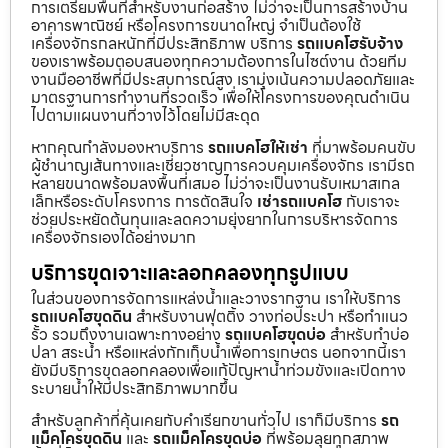
การเตรียมพื้นที่สำหรับงานก่อสร้าง ไม่ว่าจะเป็นการสร้างบ้าน
อาคารพาณิชย์ หรือโครงการขนาดใหญ่ จำเป็นต้องใช้
เครื่องจักรกลหนักที่มีประสิทธิภาพ บริการ
รถแบคโฮรับจ้าง
ของเราพร้อมตอบสนองทุกความต้องการในไซต์งาน ด้วยทีม
งานมืออาชีพที่มีประสบการณ์สูง เรามุ่งเน้นความปลอดภัยและ
มาตรฐานการทำงานที่รวดเร็ว เพื่อให้โครงการของคุณดำเนิน
ไปตามแผนงานที่วางไว้โดยไม่มีสะดุด
หากคุณกำลังมองหาบริการ
รถแบคโฮให้เช่า
ที่มาพร้อมคนขับ
ผู้ชำนาญเส้นทางและเชี่ยวชาญการควบคุมเครื่องจักร เรามีรถ
หลายขนาดพร้อมลงพื้นที่เสมอ ไม่ว่าจะเป็นงานรับเหมาสเกล
เล็กหรือระดับโครงการ การตัดสินใจ
เช่ารถแบคโฮ
กับเราจะ
ช่วยประหยัดต้นทุนและลดความยุ่งยากในการบริหารจัดการ
เครื่องจักรเองได้อย่างมาก
บริการขุดเจาะและลอกคลองทุกรูปแบบ
ในส่วนของการจัดการแหล่งน้ำและวางรากฐาน เราให้บริการ
รถแบคโฮขุดดิน
สำหรับงานฟุตติ้ง วางท่อประปา หรือทำแนว
รั้ว รวมถึงงานเฉพาะทางอย่าง
รถแบคโฮขุดบ่อ
สำหรับทำบ่อ
ปลา สระน้ำ หรือแหล่งกักเก็บน้ำเพื่อการเกษตร นอกจากนี้เรา
ยังมีบริการขุดลอกคลองเพื่อแก้ปัญหาน้ำท่วมขังและเปิดทาง
ระบายน้ำให้มีประสิทธิภาพมากขึ้น
สำหรับลูกค้าที่คุ้นเคยกับคำเรียกขานทั่วไป เราก็มีบริการ
รถ
แม็คโครขุดดิน
และ
รถแม็คโครขุดบ่อ
ที่พร้อมลุยทุกสภาพ