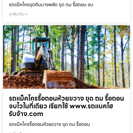
รถแม็คโครขุดดินบางพลัด ขุด ถม รื้อถอน จบ
ดูเพิ่มเติม »
รถแม็คโครรื้อถอนห้วยขวาง ขุด ถม รื้อถอน
จบไวในที่เดียว เรียกใช้ www.รถแบคโฮ
รับจ้าง.com
รถแม็คโครรื้อถอนห้วยขวาง ขุด ถม รื้อถอน