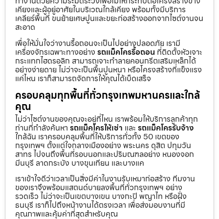
ทำงานด้วยความระมัดระวังเพื่อไม่ให้กระทบต่อโครงสร้างข้าง
เคียงและผู้อยู่อาศัยในบริเวณใกล้เคียง พร้อมทั้งมีบริการ
เคลียร์พื้นที่ ขนย้ายเศษปูนและขยะก่อสร้างออกจากไซต์งานจน
สะอาด
เพื่อให้มั่นใจว่างานรื้อถอนจะเป็นไปอย่างปลอดภัย เรามี
เครื่องจักรเฉพาะทางอย่าง
รถแม็คโครรื้อถอน
ที่ติดตั้งหัวเจาะ
กระแทกไฮดรอลิก สามารถเจาะทำลายคอนกรีตเสริมเหล็กได้
อย่างง่ายดาย ไม่ว่าจะเป็นพื้นปูนหนา หรือโครงสร้างที่แข็งแรง
แค่ไหน เราก็สามารถจัดการให้คุณได้เบ็ดเสร็จ
ครอบคลุมทุกพื้นที่ทั่วกรุงเทพมหานครและใกล้
คุณ
ไม่ว่าไซต์งานของคุณจะอยู่ที่ไหน เราพร้อมให้บริการลูกค้าทุก
ท่านที่กำลังค้นหา
รถแม็คโครให้เช่า
และ
รถแม็คโครรับจ้าง
ใกล้ฉัน เราครอบคลุมพื้นที่ให้บริการทั่วทั้ง 50 เขตของ
กรุงเทพฯ ตั้งแต่ใจกลางเมืองอย่าง พระนคร ดุสิต ปทุมวัน
สาทร ไปจนถึงพื้นที่รอบนอกและปริมณฑลอย่าง หนองจอก
มีนบุรี ลาดกระบัง บางขุนเทียน และบางแค
เราเข้าใจดีว่าเวลาเป็นสิ่งมีค่าในงานรับเหมาก่อสร้าง ทีมงาน
ของเราจึงพร้อมแสตนด์บายลงพื้นที่ทั่วกรุงเทพฯ อย่าง
รวดเร็ว ไม่ว่าจะเป็นเขตบางเขน บางกะปิ พญาไท หรือฝั่ง
ธนบุรี เราก็ไปถึงหน้างานได้ตรงเวลา เพื่อส่งมอบงานที่มี
คุณภาพและคุ้มค่าที่สุดสำหรับคุณ