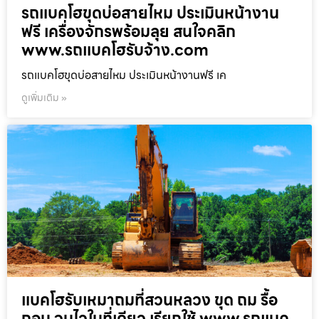
รถแบคโฮขุดบ่อสายไหม ประเมินหน้างาน
ฟรี เครื่องจักรพร้อมลุย สนใจคลิก
www.รถแบคโฮรับจ้าง.com
รถแบคโฮขุดบ่อสายไหม ประเมินหน้างานฟรี เค
ดูเพิ่มเติม »
แบคโฮรับเหมาถมที่สวนหลวง ขุด ถม รื้อ
ถอน จบไวในที่เดียว เรียกใช้ www.รถแบค