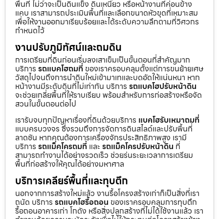
พื้นที่ ไม่ว่าจะเป็นดินแข็ง ดินเหนียว หรือหน้างานที่ค่อนข้าง
แคบ เราสามารถประเมินพื้นที่และเลือกขนาดหัวขุดที่เหมาะสม
เพื่อให้งานออกมาเรียบร้อยและได้ระดับความลึกตามที่วิศวกร
กำหนดไว้
งานปรับภูมิทัศน์และถมดิน
การเตรียมที่ดินก่อนเริ่มลงเสาเข็มเป็นขั้นตอนที่สำคัญมาก
บริการ
รถแบคโฮถมที่
ของเราครอบคลุมตั้งแต่การขนย้ายเศษ
วัสดุไปจนถึงการนำดินใหม่เข้ามาเทและบดอัดให้แน่นหนา หาก
หน้างานมีระดับดินที่ไม่เท่ากัน บริการ
รถแบคโฮปรับหน้าดิน
จะช่วยเกลี่ยพื้นที่ให้ราบเรียบ พร้อมสำหรับการก่อสร้างหรือจัด
สวนในขั้นตอนต่อไป
เรารับจบทุกปัญหาเรื่องที่ดินด้วยบริการ
แบคโฮรับเหมาถมที่
แบบครบวงจร ซึ่งรวมถึงการจัดการดินสไลด์และปรับพื้นที่
ลาดชัน หากคุณต้องการเครื่องจักรประสิทธิภาพสูง เรามี
บริการ
รถแม็คโครถมที่
และ
รถแม็คโครปรับหน้าดิน
ที่
สามารถทำงานได้อย่างรวดเร็ว ช่วยร่นระยะเวลาการเตรียม
พื้นที่ก่อสร้างให้คุณได้อย่างมหาศาล
บริการเคลียร์พื้นที่และทุบตึก
นอกจากการสร้างใหม่แล้ว งานรื้อโครงสร้างเก่าก็เป็นสิ่งที่เรา
ถนัด บริการ
รถแบคโฮรื้อถอน
ของเราครอบคลุมการทุบตึก
รื้อถอนอาคารเก่า โกดัง หรือสิ่งปลูกสร้างที่ไม่ได้ใช้งานแล้ว เรา