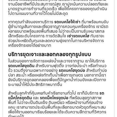
งานมืออาชีพที่มีประสบการณ์สูง เรามุ่งเน้นความปลอดภัยและ
มาตรฐานการทำงานที่รวดเร็ว เพื่อให้โครงการของคุณดำเนิน
ไปตามแผนงานที่วางไว้โดยไม่มีสะดุด
หากคุณกำลังมองหาบริการ
รถแบคโฮให้เช่า
ที่มาพร้อมคนขับ
ผู้ชำนาญเส้นทางและเชี่ยวชาญการควบคุมเครื่องจักร เรามีรถ
หลายขนาดพร้อมลงพื้นที่เสมอ ไม่ว่าจะเป็นงานรับเหมาสเกล
เล็กหรือระดับโครงการ การตัดสินใจ
เช่ารถแบคโฮ
กับเราจะ
ช่วยประหยัดต้นทุนและลดความยุ่งยากในการบริหารจัดการ
เครื่องจักรเองได้อย่างมาก
บริการขุดเจาะและลอกคลองทุกรูปแบบ
ในส่วนของการจัดการแหล่งน้ำและวางรากฐาน เราให้บริการ
รถแบคโฮขุดดิน
สำหรับงานฟุตติ้ง วางท่อประปา หรือทำแนว
รั้ว รวมถึงงานเฉพาะทางอย่าง
รถแบคโฮขุดบ่อ
สำหรับทำบ่อ
ปลา สระน้ำ หรือแหล่งกักเก็บน้ำเพื่อการเกษตร นอกจากนี้เรา
ยังมีบริการขุดลอกคลองเพื่อแก้ปัญหาน้ำท่วมขังและเปิดทาง
ระบายน้ำให้มีประสิทธิภาพมากขึ้น
สำหรับลูกค้าที่คุ้นเคยกับคำเรียกขานทั่วไป เราก็มีบริการ
รถ
แม็คโครขุดดิน
และ
รถแม็คโครขุดบ่อ
ที่พร้อมลุยทุกสภาพ
พื้นที่ ไม่ว่าจะเป็นดินแข็ง ดินเหนียว หรือหน้างานที่ค่อนข้าง
แคบ เราสามารถประเมินพื้นที่และเลือกขนาดหัวขุดที่เหมาะสม
เพื่อให้งานออกมาเรียบร้อยและได้ระดับความลึกตามที่วิศวกร
กำหนดไว้