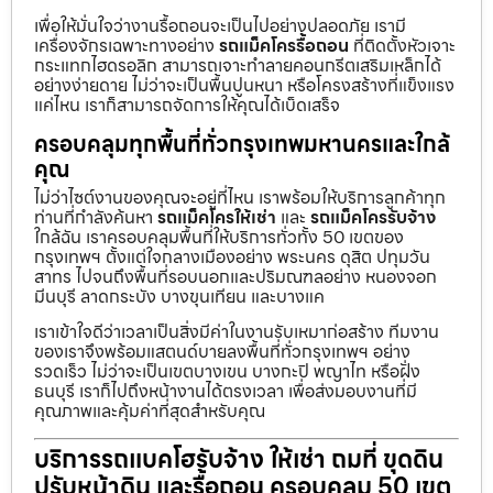
เพื่อให้มั่นใจว่างานรื้อถอนจะเป็นไปอย่างปลอดภัย เรามี
เครื่องจักรเฉพาะทางอย่าง
รถแม็คโครรื้อถอน
ที่ติดตั้งหัวเจาะ
กระแทกไฮดรอลิก สามารถเจาะทำลายคอนกรีตเสริมเหล็กได้
อย่างง่ายดาย ไม่ว่าจะเป็นพื้นปูนหนา หรือโครงสร้างที่แข็งแรง
แค่ไหน เราก็สามารถจัดการให้คุณได้เบ็ดเสร็จ
ครอบคลุมทุกพื้นที่ทั่วกรุงเทพมหานครและใกล้
คุณ
ไม่ว่าไซต์งานของคุณจะอยู่ที่ไหน เราพร้อมให้บริการลูกค้าทุก
ท่านที่กำลังค้นหา
รถแม็คโครให้เช่า
และ
รถแม็คโครรับจ้าง
ใกล้ฉัน เราครอบคลุมพื้นที่ให้บริการทั่วทั้ง 50 เขตของ
กรุงเทพฯ ตั้งแต่ใจกลางเมืองอย่าง พระนคร ดุสิต ปทุมวัน
สาทร ไปจนถึงพื้นที่รอบนอกและปริมณฑลอย่าง หนองจอก
มีนบุรี ลาดกระบัง บางขุนเทียน และบางแค
เราเข้าใจดีว่าเวลาเป็นสิ่งมีค่าในงานรับเหมาก่อสร้าง ทีมงาน
ของเราจึงพร้อมแสตนด์บายลงพื้นที่ทั่วกรุงเทพฯ อย่าง
รวดเร็ว ไม่ว่าจะเป็นเขตบางเขน บางกะปิ พญาไท หรือฝั่ง
ธนบุรี เราก็ไปถึงหน้างานได้ตรงเวลา เพื่อส่งมอบงานที่มี
คุณภาพและคุ้มค่าที่สุดสำหรับคุณ
บริการรถแบคโฮรับจ้าง ให้เช่า ถมที่ ขุดดิน
ปรับหน้าดิน และรื้อถอน ครอบคลุม 50 เขต