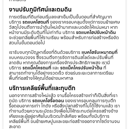
งานปรับภูมิทัศน์และถมดิน
การเตรียมที่ดินก่อนเริ่มลงเสาเข็มเป็นขั้นตอนที่สำคัญมาก
บริการ
รถแบคโฮถมที่
ของเราครอบคลุมตั้งแต่การขนย้ายเศษ
วัสดุไปจนถึงการนำดินใหม่เข้ามาเทและบดอัดให้แน่นหนา หาก
หน้างานมีระดับดินที่ไม่เท่ากัน บริการ
รถแบคโฮปรับหน้าดิน
จะช่วยเกลี่ยพื้นที่ให้ราบเรียบ พร้อมสำหรับการก่อสร้างหรือจัด
สวนในขั้นตอนต่อไป
เรารับจบทุกปัญหาเรื่องที่ดินด้วยบริการ
แบคโฮรับเหมาถมที่
แบบครบวงจร ซึ่งรวมถึงการจัดการดินสไลด์และปรับพื้นที่
ลาดชัน หากคุณต้องการเครื่องจักรประสิทธิภาพสูง เรามี
บริการ
รถแม็คโครถมที่
และ
รถแม็คโครปรับหน้าดิน
ที่
สามารถทำงานได้อย่างรวดเร็ว ช่วยร่นระยะเวลาการเตรียม
พื้นที่ก่อสร้างให้คุณได้อย่างมหาศาล
บริการเคลียร์พื้นที่และทุบตึก
นอกจากการสร้างใหม่แล้ว งานรื้อโครงสร้างเก่าก็เป็นสิ่งที่เรา
ถนัด บริการ
รถแบคโฮรื้อถอน
ของเราครอบคลุมการทุบตึก
รื้อถอนอาคารเก่า โกดัง หรือสิ่งปลูกสร้างที่ไม่ได้ใช้งานแล้ว เรา
ทำงานด้วยความระมัดระวังเพื่อไม่ให้กระทบต่อโครงสร้างข้าง
เคียงและผู้อยู่อาศัยในบริเวณใกล้เคียง พร้อมทั้งมีบริการ
เคลียร์พื้นที่ ขนย้ายเศษปูนและขยะก่อสร้างออกจากไซต์งานจน
สะอาด