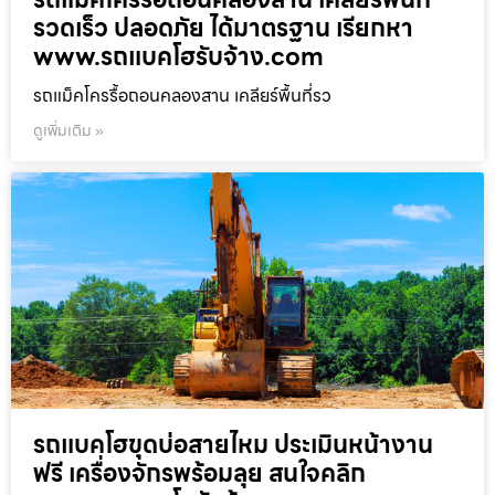
รวดเร็ว ปลอดภัย ได้มาตรฐาน เรียกหา
www.รถแบคโฮรับจ้าง.com
รถแม็คโครรื้อถอนคลองสาน เคลียร์พื้นที่รว
ดูเพิ่มเติม »
รถแบคโฮขุดบ่อสายไหม ประเมินหน้างาน
ฟรี เครื่องจักรพร้อมลุย สนใจคลิก