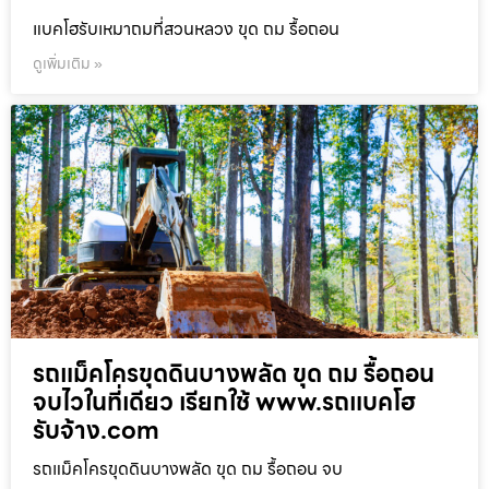
แบคโฮรับเหมาถมที่สวนหลวง ขุด ถม รื้อถอน
ดูเพิ่มเติม »
รถแม็คโครขุดดินบางพลัด ขุด ถม รื้อถอน
จบไวในที่เดียว เรียกใช้ www.รถแบคโฮ
รับจ้าง.com
รถแม็คโครขุดดินบางพลัด ขุด ถม รื้อถอน จบ