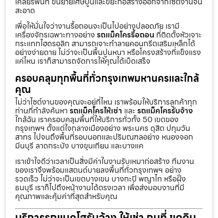
เคลียร์พื้นที่ ขนย้ายเศษปูนและขยะก่อสร้างออกจากไซต์งานจน
สะอาด
เพื่อให้มั่นใจว่างานรื้อถอนจะเป็นไปอย่างปลอดภัย เรามี
เครื่องจักรเฉพาะทางอย่าง
รถแม็คโครรื้อถอน
ที่ติดตั้งหัวเจาะ
กระแทกไฮดรอลิก สามารถเจาะทำลายคอนกรีตเสริมเหล็กได้
อย่างง่ายดาย ไม่ว่าจะเป็นพื้นปูนหนา หรือโครงสร้างที่แข็งแรง
แค่ไหน เราก็สามารถจัดการให้คุณได้เบ็ดเสร็จ
ครอบคลุมทุกพื้นที่ทั่วกรุงเทพมหานครและใกล้
คุณ
ไม่ว่าไซต์งานของคุณจะอยู่ที่ไหน เราพร้อมให้บริการลูกค้าทุก
ท่านที่กำลังค้นหา
รถแม็คโครให้เช่า
และ
รถแม็คโครรับจ้าง
ใกล้ฉัน เราครอบคลุมพื้นที่ให้บริการทั่วทั้ง 50 เขตของ
กรุงเทพฯ ตั้งแต่ใจกลางเมืองอย่าง พระนคร ดุสิต ปทุมวัน
สาทร ไปจนถึงพื้นที่รอบนอกและปริมณฑลอย่าง หนองจอก
มีนบุรี ลาดกระบัง บางขุนเทียน และบางแค
เราเข้าใจดีว่าเวลาเป็นสิ่งมีค่าในงานรับเหมาก่อสร้าง ทีมงาน
ของเราจึงพร้อมแสตนด์บายลงพื้นที่ทั่วกรุงเทพฯ อย่าง
รวดเร็ว ไม่ว่าจะเป็นเขตบางเขน บางกะปิ พญาไท หรือฝั่ง
ธนบุรี เราก็ไปถึงหน้างานได้ตรงเวลา เพื่อส่งมอบงานที่มี
คุณภาพและคุ้มค่าที่สุดสำหรับคุณ
บริการรถแบคโฮรับจ้าง ให้เช่า ถมที่ ขุดดิน