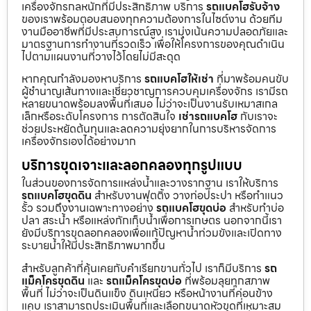
เครื่องจักรกลหนักที่มีประสิทธิภาพ บริการ
รถแบคโฮรับจ้าง
ของเราพร้อมตอบสนองทุกความต้องการในไซต์งาน ด้วยทีม
งานมืออาชีพที่มีประสบการณ์สูง เรามุ่งเน้นความปลอดภัยและ
มาตรฐานการทำงานที่รวดเร็ว เพื่อให้โครงการของคุณดำเนิน
ไปตามแผนงานที่วางไว้โดยไม่มีสะดุด
หากคุณกำลังมองหาบริการ
รถแบคโฮให้เช่า
ที่มาพร้อมคนขับ
ผู้ชำนาญเส้นทางและเชี่ยวชาญการควบคุมเครื่องจักร เรามีรถ
หลายขนาดพร้อมลงพื้นที่เสมอ ไม่ว่าจะเป็นงานรับเหมาสเกล
เล็กหรือระดับโครงการ การตัดสินใจ
เช่ารถแบคโฮ
กับเราจะ
ช่วยประหยัดต้นทุนและลดความยุ่งยากในการบริหารจัดการ
เครื่องจักรเองได้อย่างมาก
บริการขุดเจาะและลอกคลองทุกรูปแบบ
ในส่วนของการจัดการแหล่งน้ำและวางรากฐาน เราให้บริการ
รถแบคโฮขุดดิน
สำหรับงานฟุตติ้ง วางท่อประปา หรือทำแนว
รั้ว รวมถึงงานเฉพาะทางอย่าง
รถแบคโฮขุดบ่อ
สำหรับทำบ่อ
ปลา สระน้ำ หรือแหล่งกักเก็บน้ำเพื่อการเกษตร นอกจากนี้เรา
ยังมีบริการขุดลอกคลองเพื่อแก้ปัญหาน้ำท่วมขังและเปิดทาง
ระบายน้ำให้มีประสิทธิภาพมากขึ้น
สำหรับลูกค้าที่คุ้นเคยกับคำเรียกขานทั่วไป เราก็มีบริการ
รถ
แม็คโครขุดดิน
และ
รถแม็คโครขุดบ่อ
ที่พร้อมลุยทุกสภาพ
พื้นที่ ไม่ว่าจะเป็นดินแข็ง ดินเหนียว หรือหน้างานที่ค่อนข้าง
แคบ เราสามารถประเมินพื้นที่และเลือกขนาดหัวขุดที่เหมาะสม