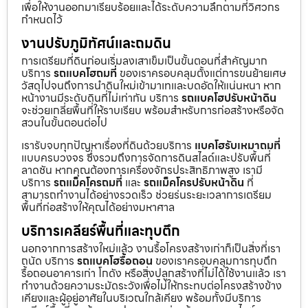
เพื่อให้งานออกมาเรียบร้อยและได้ระดับความลึกตามที่วิศวกร
กำหนดไว้
งานปรับภูมิทัศน์และถมดิน
การเตรียมที่ดินก่อนเริ่มลงเสาเข็มเป็นขั้นตอนที่สำคัญมาก
บริการ
รถแบคโฮถมที่
ของเราครอบคลุมตั้งแต่การขนย้ายเศษ
วัสดุไปจนถึงการนำดินใหม่เข้ามาเทและบดอัดให้แน่นหนา หาก
หน้างานมีระดับดินที่ไม่เท่ากัน บริการ
รถแบคโฮปรับหน้าดิน
จะช่วยเกลี่ยพื้นที่ให้ราบเรียบ พร้อมสำหรับการก่อสร้างหรือจัด
สวนในขั้นตอนต่อไป
เรารับจบทุกปัญหาเรื่องที่ดินด้วยบริการ
แบคโฮรับเหมาถมที่
แบบครบวงจร ซึ่งรวมถึงการจัดการดินสไลด์และปรับพื้นที่
ลาดชัน หากคุณต้องการเครื่องจักรประสิทธิภาพสูง เรามี
บริการ
รถแม็คโครถมที่
และ
รถแม็คโครปรับหน้าดิน
ที่
สามารถทำงานได้อย่างรวดเร็ว ช่วยร่นระยะเวลาการเตรียม
พื้นที่ก่อสร้างให้คุณได้อย่างมหาศาล
บริการเคลียร์พื้นที่และทุบตึก
นอกจากการสร้างใหม่แล้ว งานรื้อโครงสร้างเก่าก็เป็นสิ่งที่เรา
ถนัด บริการ
รถแบคโฮรื้อถอน
ของเราครอบคลุมการทุบตึก
รื้อถอนอาคารเก่า โกดัง หรือสิ่งปลูกสร้างที่ไม่ได้ใช้งานแล้ว เรา
ทำงานด้วยความระมัดระวังเพื่อไม่ให้กระทบต่อโครงสร้างข้าง
เคียงและผู้อยู่อาศัยในบริเวณใกล้เคียง พร้อมทั้งมีบริการ