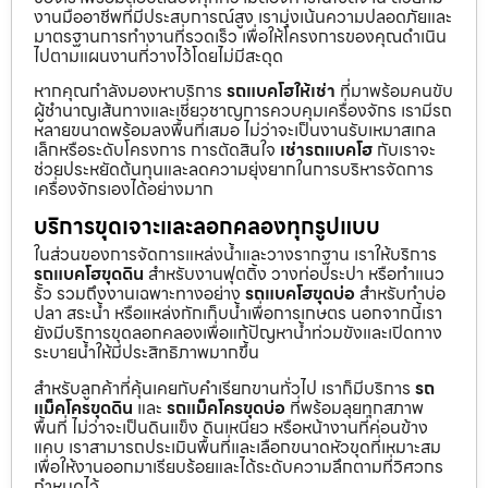
งานมืออาชีพที่มีประสบการณ์สูง เรามุ่งเน้นความปลอดภัยและ
มาตรฐานการทำงานที่รวดเร็ว เพื่อให้โครงการของคุณดำเนิน
ไปตามแผนงานที่วางไว้โดยไม่มีสะดุด
หากคุณกำลังมองหาบริการ
รถแบคโฮให้เช่า
ที่มาพร้อมคนขับ
ผู้ชำนาญเส้นทางและเชี่ยวชาญการควบคุมเครื่องจักร เรามีรถ
หลายขนาดพร้อมลงพื้นที่เสมอ ไม่ว่าจะเป็นงานรับเหมาสเกล
เล็กหรือระดับโครงการ การตัดสินใจ
เช่ารถแบคโฮ
กับเราจะ
ช่วยประหยัดต้นทุนและลดความยุ่งยากในการบริหารจัดการ
เครื่องจักรเองได้อย่างมาก
บริการขุดเจาะและลอกคลองทุกรูปแบบ
ในส่วนของการจัดการแหล่งน้ำและวางรากฐาน เราให้บริการ
รถแบคโฮขุดดิน
สำหรับงานฟุตติ้ง วางท่อประปา หรือทำแนว
รั้ว รวมถึงงานเฉพาะทางอย่าง
รถแบคโฮขุดบ่อ
สำหรับทำบ่อ
ปลา สระน้ำ หรือแหล่งกักเก็บน้ำเพื่อการเกษตร นอกจากนี้เรา
ยังมีบริการขุดลอกคลองเพื่อแก้ปัญหาน้ำท่วมขังและเปิดทาง
ระบายน้ำให้มีประสิทธิภาพมากขึ้น
สำหรับลูกค้าที่คุ้นเคยกับคำเรียกขานทั่วไป เราก็มีบริการ
รถ
แม็คโครขุดดิน
และ
รถแม็คโครขุดบ่อ
ที่พร้อมลุยทุกสภาพ
พื้นที่ ไม่ว่าจะเป็นดินแข็ง ดินเหนียว หรือหน้างานที่ค่อนข้าง
แคบ เราสามารถประเมินพื้นที่และเลือกขนาดหัวขุดที่เหมาะสม
เพื่อให้งานออกมาเรียบร้อยและได้ระดับความลึกตามที่วิศวกร
กำหนดไว้