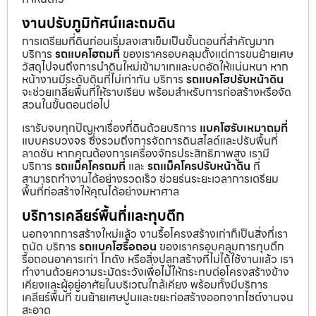
งานปรับภูมิทัศน์และถมดิน
การเตรียมที่ดินก่อนเริ่มลงเสาเข็มเป็นขั้นตอนที่สำคัญมาก
บริการ
รถแบคโฮถมที่
ของเราครอบคลุมตั้งแต่การขนย้ายเศษ
วัสดุไปจนถึงการนำดินใหม่เข้ามาเทและบดอัดให้แน่นหนา หาก
หน้างานมีระดับดินที่ไม่เท่ากัน บริการ
รถแบคโฮปรับหน้าดิน
จะช่วยเกลี่ยพื้นที่ให้ราบเรียบ พร้อมสำหรับการก่อสร้างหรือจัด
สวนในขั้นตอนต่อไป
เรารับจบทุกปัญหาเรื่องที่ดินด้วยบริการ
แบคโฮรับเหมาถมที่
แบบครบวงจร ซึ่งรวมถึงการจัดการดินสไลด์และปรับพื้นที่
ลาดชัน หากคุณต้องการเครื่องจักรประสิทธิภาพสูง เรามี
บริการ
รถแม็คโครถมที่
และ
รถแม็คโครปรับหน้าดิน
ที่
สามารถทำงานได้อย่างรวดเร็ว ช่วยร่นระยะเวลาการเตรียม
พื้นที่ก่อสร้างให้คุณได้อย่างมหาศาล
บริการเคลียร์พื้นที่และทุบตึก
นอกจากการสร้างใหม่แล้ว งานรื้อโครงสร้างเก่าก็เป็นสิ่งที่เรา
ถนัด บริการ
รถแบคโฮรื้อถอน
ของเราครอบคลุมการทุบตึก
รื้อถอนอาคารเก่า โกดัง หรือสิ่งปลูกสร้างที่ไม่ได้ใช้งานแล้ว เรา
ทำงานด้วยความระมัดระวังเพื่อไม่ให้กระทบต่อโครงสร้างข้าง
เคียงและผู้อยู่อาศัยในบริเวณใกล้เคียง พร้อมทั้งมีบริการ
เคลียร์พื้นที่ ขนย้ายเศษปูนและขยะก่อสร้างออกจากไซต์งานจน
สะอาด