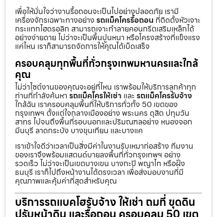
เพื่อให้มั่นใจว่างานรื้อถอนจะเป็นไปอย่างปลอดภัย เรามี
เครื่องจักรเฉพาะทางอย่าง
รถแม็คโครรื้อถอน
ที่ติดตั้งหัวเจาะ
กระแทกไฮดรอลิก สามารถเจาะทำลายคอนกรีตเสริมเหล็กได้
อย่างง่ายดาย ไม่ว่าจะเป็นพื้นปูนหนา หรือโครงสร้างที่แข็งแรง
แค่ไหน เราก็สามารถจัดการให้คุณได้เบ็ดเสร็จ
ครอบคลุมทุกพื้นที่ทั่วกรุงเทพมหานครและใกล้
คุณ
ไม่ว่าไซต์งานของคุณจะอยู่ที่ไหน เราพร้อมให้บริการลูกค้าทุก
ท่านที่กำลังค้นหา
รถแม็คโครให้เช่า
และ
รถแม็คโครรับจ้าง
ใกล้ฉัน เราครอบคลุมพื้นที่ให้บริการทั่วทั้ง 50 เขตของ
กรุงเทพฯ ตั้งแต่ใจกลางเมืองอย่าง พระนคร ดุสิต ปทุมวัน
สาทร ไปจนถึงพื้นที่รอบนอกและปริมณฑลอย่าง หนองจอก
มีนบุรี ลาดกระบัง บางขุนเทียน และบางแค
เราเข้าใจดีว่าเวลาเป็นสิ่งมีค่าในงานรับเหมาก่อสร้าง ทีมงาน
ของเราจึงพร้อมแสตนด์บายลงพื้นที่ทั่วกรุงเทพฯ อย่าง
รวดเร็ว ไม่ว่าจะเป็นเขตบางเขน บางกะปิ พญาไท หรือฝั่ง
ธนบุรี เราก็ไปถึงหน้างานได้ตรงเวลา เพื่อส่งมอบงานที่มี
คุณภาพและคุ้มค่าที่สุดสำหรับคุณ
บริการรถแบคโฮรับจ้าง ให้เช่า ถมที่ ขุดดิน
ปรับหน้าดิน และรื้อถอน ครอบคลุม 50 เขต