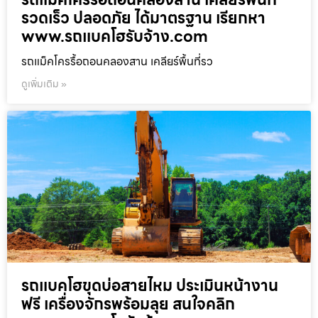
รวดเร็ว ปลอดภัย ได้มาตรฐาน เรียกหา
www.รถแบคโฮรับจ้าง.com
รถแม็คโครรื้อถอนคลองสาน เคลียร์พื้นที่รว
ดูเพิ่มเติม »
รถแบคโฮขุดบ่อสายไหม ประเมินหน้างาน
ฟรี เครื่องจักรพร้อมลุย สนใจคลิก