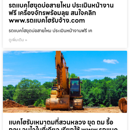
รถแบคโฮขุดบ่อสายไหม ประเมินหน้างาน
ฟรี เครื่องจักรพร้อมลุย สนใจคลิก
www.รถแบคโฮรับจ้าง.com
รถแบคโฮขุดบ่อสายไหม ประเมินหน้างานฟรี เค
ดูเพิ่มเติม »
แบคโฮรับเหมาถมที่สวนหลวง ขุด ถม รื้อ
ถอน จบไวในที่เดียว เรียกใช้ www.รถแบค