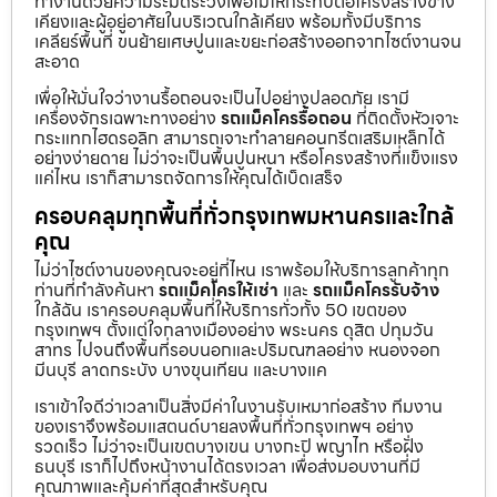
ทำงานด้วยความระมัดระวังเพื่อไม่ให้กระทบต่อโครงสร้างข้าง
เคียงและผู้อยู่อาศัยในบริเวณใกล้เคียง พร้อมทั้งมีบริการ
เคลียร์พื้นที่ ขนย้ายเศษปูนและขยะก่อสร้างออกจากไซต์งานจน
สะอาด
เพื่อให้มั่นใจว่างานรื้อถอนจะเป็นไปอย่างปลอดภัย เรามี
เครื่องจักรเฉพาะทางอย่าง
รถแม็คโครรื้อถอน
ที่ติดตั้งหัวเจาะ
กระแทกไฮดรอลิก สามารถเจาะทำลายคอนกรีตเสริมเหล็กได้
อย่างง่ายดาย ไม่ว่าจะเป็นพื้นปูนหนา หรือโครงสร้างที่แข็งแรง
แค่ไหน เราก็สามารถจัดการให้คุณได้เบ็ดเสร็จ
ครอบคลุมทุกพื้นที่ทั่วกรุงเทพมหานครและใกล้
คุณ
ไม่ว่าไซต์งานของคุณจะอยู่ที่ไหน เราพร้อมให้บริการลูกค้าทุก
ท่านที่กำลังค้นหา
รถแม็คโครให้เช่า
และ
รถแม็คโครรับจ้าง
ใกล้ฉัน เราครอบคลุมพื้นที่ให้บริการทั่วทั้ง 50 เขตของ
กรุงเทพฯ ตั้งแต่ใจกลางเมืองอย่าง พระนคร ดุสิต ปทุมวัน
สาทร ไปจนถึงพื้นที่รอบนอกและปริมณฑลอย่าง หนองจอก
มีนบุรี ลาดกระบัง บางขุนเทียน และบางแค
เราเข้าใจดีว่าเวลาเป็นสิ่งมีค่าในงานรับเหมาก่อสร้าง ทีมงาน
ของเราจึงพร้อมแสตนด์บายลงพื้นที่ทั่วกรุงเทพฯ อย่าง
รวดเร็ว ไม่ว่าจะเป็นเขตบางเขน บางกะปิ พญาไท หรือฝั่ง
ธนบุรี เราก็ไปถึงหน้างานได้ตรงเวลา เพื่อส่งมอบงานที่มี
คุณภาพและคุ้มค่าที่สุดสำหรับคุณ