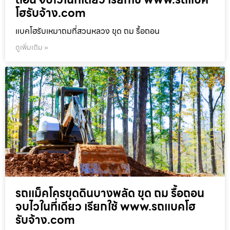
โฮรับจ้าง.com
แบคโฮรับเหมาถมที่สวนหลวง ขุด ถม รื้อถอน
ดูเพิ่มเติม »
รถแม็คโครขุดดินบางพลัด ขุด ถม รื้อถอน
จบไวในที่เดียว เรียกใช้ www.รถแบคโฮ
รับจ้าง.com