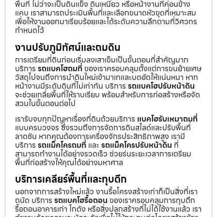
พื้นที่ ไม่ว่าจะเป็นดินแข็ง ดินเหนียว หรือหน้างานที่ค่อนข้าง
แคบ เราสามารถประเมินพื้นที่และเลือกขนาดหัวขุดที่เหมาะสม
เพื่อให้งานออกมาเรียบร้อยและได้ระดับความลึกตามที่วิศวกร
กำหนดไว้
งานปรับภูมิทัศน์และถมดิน
การเตรียมที่ดินก่อนเริ่มลงเสาเข็มเป็นขั้นตอนที่สำคัญมาก
บริการ
รถแบคโฮถมที่
ของเราครอบคลุมตั้งแต่การขนย้ายเศษ
วัสดุไปจนถึงการนำดินใหม่เข้ามาเทและบดอัดให้แน่นหนา หาก
หน้างานมีระดับดินที่ไม่เท่ากัน บริการ
รถแบคโฮปรับหน้าดิน
จะช่วยเกลี่ยพื้นที่ให้ราบเรียบ พร้อมสำหรับการก่อสร้างหรือจัด
สวนในขั้นตอนต่อไป
เรารับจบทุกปัญหาเรื่องที่ดินด้วยบริการ
แบคโฮรับเหมาถมที่
แบบครบวงจร ซึ่งรวมถึงการจัดการดินสไลด์และปรับพื้นที่
ลาดชัน หากคุณต้องการเครื่องจักรประสิทธิภาพสูง เรามี
บริการ
รถแม็คโครถมที่
และ
รถแม็คโครปรับหน้าดิน
ที่
สามารถทำงานได้อย่างรวดเร็ว ช่วยร่นระยะเวลาการเตรียม
พื้นที่ก่อสร้างให้คุณได้อย่างมหาศาล
บริการเคลียร์พื้นที่และทุบตึก
นอกจากการสร้างใหม่แล้ว งานรื้อโครงสร้างเก่าก็เป็นสิ่งที่เรา
ถนัด บริการ
รถแบคโฮรื้อถอน
ของเราครอบคลุมการทุบตึก
รื้อถอนอาคารเก่า โกดัง หรือสิ่งปลูกสร้างที่ไม่ได้ใช้งานแล้ว เรา