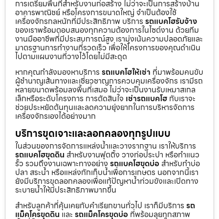
การเตรียมพื้นที่สำหรับงานก่อสร้าง ไม่ว่าจะเป็นการสร้างบ้าน
อาคารพาณิชย์ หรือโครงการขนาดใหญ่ จำเป็นต้องใช้
เครื่องจักรกลหนักที่มีประสิทธิภาพ บริการ
รถแบคโฮรับจ้าง
ของเราพร้อมตอบสนองทุกความต้องการในไซต์งาน ด้วยทีม
งานมืออาชีพที่มีประสบการณ์สูง เรามุ่งเน้นความปลอดภัยและ
มาตรฐานการทำงานที่รวดเร็ว เพื่อให้โครงการของคุณดำเนิน
ไปตามแผนงานที่วางไว้โดยไม่มีสะดุด
หากคุณกำลังมองหาบริการ
รถแบคโฮให้เช่า
ที่มาพร้อมคนขับ
ผู้ชำนาญเส้นทางและเชี่ยวชาญการควบคุมเครื่องจักร เรามีรถ
หลายขนาดพร้อมลงพื้นที่เสมอ ไม่ว่าจะเป็นงานรับเหมาสเกล
เล็กหรือระดับโครงการ การตัดสินใจ
เช่ารถแบคโฮ
กับเราจะ
ช่วยประหยัดต้นทุนและลดความยุ่งยากในการบริหารจัดการ
เครื่องจักรเองได้อย่างมาก
บริการขุดเจาะและลอกคลองทุกรูปแบบ
ในส่วนของการจัดการแหล่งน้ำและวางรากฐาน เราให้บริการ
รถแบคโฮขุดดิน
สำหรับงานฟุตติ้ง วางท่อประปา หรือทำแนว
รั้ว รวมถึงงานเฉพาะทางอย่าง
รถแบคโฮขุดบ่อ
สำหรับทำบ่อ
ปลา สระน้ำ หรือแหล่งกักเก็บน้ำเพื่อการเกษตร นอกจากนี้เรา
ยังมีบริการขุดลอกคลองเพื่อแก้ปัญหาน้ำท่วมขังและเปิดทาง
ระบายน้ำให้มีประสิทธิภาพมากขึ้น
สำหรับลูกค้าที่คุ้นเคยกับคำเรียกขานทั่วไป เราก็มีบริการ
รถ
แม็คโครขุดดิน
และ
รถแม็คโครขุดบ่อ
ที่พร้อมลุยทุกสภาพ