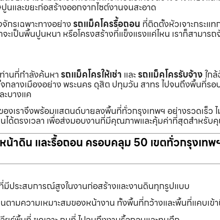
ายเศษปูนและขยะก่อสร้างออกจากไซต์งานจนสะอาด
ื่องจักรเฉพาะทางอย่าง
รถแม็คโครรื้อถอน
ที่ติดตั้งหัวเจาะกระแ
จะเป็นพื้นปูนหนา หรือโครงสร้างที่แข็งแรงแค่ไหน เราก็สามารถจ
กท่านที่กำลังค้นหา
รถแม็คโครให้เช่า
และ
รถแม็คโครรับจ้าง
ใกล้
แต่ใจกลางเมืองอย่าง พระนคร ดุสิต ปทุมวัน สาทร ไปจนถึงพื้นที่
และบางแค
นของเราจึงพร้อมแสตนด์บายลงพื้นที่ทั่วกรุงเทพฯ อย่างรวดเร็ว ไม
นได้ตรงเวลา เพื่อส่งมอบงานที่มีคุณภาพและคุ้มค่าที่สุดสำหรับค
ับหน้าดิน และรื้อถอน ครอบคลุม 50 เขตทั่วกรุงเทพ
ที่มีประสบการณ์สูงในงานก่อสร้างและงานดินทุกรูปแบบ
านตามความเหมาะสมของหน้างาน ทั้งพื้นที่กว้างและพื้นที่แคบเข้
ยร์พื้นที่ ขุดเจาะ ถมที่ ไปจนถึงงานรื้อถอนและทุบตึก