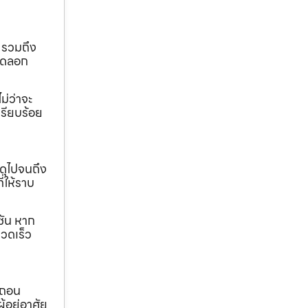
 รวมถึง
ขุดลอก
ม่ว่าจะ
เรียบร้อย
ดุไปจนถึง
ี่ให้ราบ
ชัน หาก
วดเร็ว
อถอน
้อยู่อาศัย