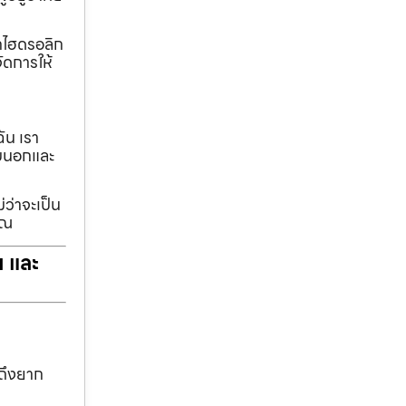
ทกไฮดรอลิก
ัดการให้
ฉัน เรา
รอบนอกและ
่ว่าจะเป็น
ุณ
ฯ และ
าถึงยาก