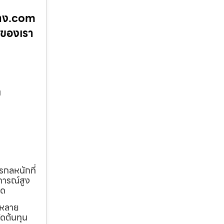
้าง.com
นของเรา
น
รกลหนักที่
การณ์สูง
ุด
ถหลาย
ดต้นทุน