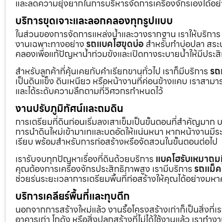
และลดความยุ่งยากในการบริหารจัดการเครื่องจักรเองได้อย
บริการขุดเจาะและลอกคลองทุกรูปแบบ
ในส่วนของการจัดการแหล่งน้ำและวางรากฐาน เราให้บริกา
งานเฉพาะทางอย่าง
รถแบคโฮขุดบ่อ
สำหรับทำบ่อปลา สระน้
คลองเพื่อแก้ปัญหาน้ำท่วมขังและเปิดทางระบายน้ำให้มีประส
สำหรับลูกค้าที่คุ้นเคยกับคำเรียกขานทั่วไป เราก็มีบริการ
รถ
เป็นดินแข็ง ดินเหนียว หรือหน้างานที่ค่อนข้างแคบ เราสามาร
และได้ระดับความลึกตามที่วิศวกรกำหนดไว้
งานปรับภูมิทัศน์และถมดิน
การเตรียมที่ดินก่อนเริ่มลงเสาเข็มเป็นขั้นตอนที่สำคัญมาก 
การนำดินใหม่เข้ามาเทและบดอัดให้แน่นหนา หากหน้างานมีระดั
เรียบ พร้อมสำหรับการก่อสร้างหรือจัดสวนในขั้นตอนต่อไป
เรารับจบทุกปัญหาเรื่องที่ดินด้วยบริการ
แบคโฮรับเหมาถมท
คุณต้องการเครื่องจักรประสิทธิภาพสูง เรามีบริการ
รถแม็ค
ช่วยร่นระยะเวลาการเตรียมพื้นที่ก่อสร้างให้คุณได้อย่างมห
บริการเคลียร์พื้นที่และทุบตึก
นอกจากการสร้างใหม่แล้ว งานรื้อโครงสร้างเก่าก็เป็นสิ่งที่
อาคารเก่า โกดัง หรือสิ่งปลูกสร้างที่ไม่ได้ใช้งานแล้ว เราทำ