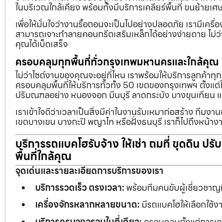
ในบริเวณใกล้เคียง พร้อมทั้งมีบริการเคลียร์พื้นที่ ขนย้
เพื่อให้มั่นใจว่างานรื้อถอนจะเป็นไปอย่างปลอดภัย เรามีเคร
สามารถเจาะทำลายคอนกรีตเสริมเหล็กได้อย่างง่ายดาย ไม่ว่า
คุณได้เบ็ดเสร็จ
ครอบคลุมทุกพื้นที่ทั่วกรุงเทพมหานครและใกล้คุณ
ไม่ว่าไซต์งานของคุณจะอยู่ที่ไหน เราพร้อมให้บริการลูกค้าทุ
ครอบคลุมพื้นที่ให้บริการทั่วทั้ง 50 เขตของกรุงเทพฯ ตั้ง
ปริมณฑลอย่าง หนองจอก มีนบุรี ลาดกระบัง บางขุนเทียน 
เราเข้าใจดีว่าเวลาเป็นสิ่งมีค่าในงานรับเหมาก่อสร้าง ทีมงา
เขตบางเขน บางกะปิ พญาไท หรือฝั่งธนบุรี เราก็ไปถึงหน้างา
บริการรถแบคโฮรับจ้าง ให้เช่า ถมที่ ขุดดิน ปร
พื้นที่ใกล้คุณ
จุดเด่นและรายละเอียดการบริการของเรา
บริการรวดเร็ว ตรงเวลา:
พร้อมทีมคนขับผู้เชี่ยวชาญ
เครื่องจักรหลากหลายขนาด:
มีรถแบคโฮให้เลือกใช้ง
บริการครบวงจรจบในที่เดียว:
ครอบคลุมตั้งแต่การเคลี