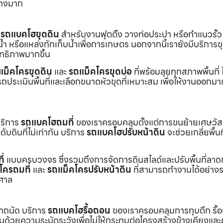
่างมาก
ร
รถแบคโฮขุดดิน
สำหรับงานฟุตติ้ง วางท่อประปา หรือทำแนวรั้ว
ำ หรือแหล่งกักเก็บน้ำเพื่อการเกษตร นอกจากนี้เรายังมีบริการ
ิทธิภาพมากขึ้น
แม็คโครขุดดิน
และ
รถแม็คโครขุดบ่อ
ที่พร้อมลุยทุกสภาพพื้นที่ ไ
ถประเมินพื้นที่และเลือกขนาดหัวขุดที่เหมาะสม เพื่อให้งานออกมา
บริการ
รถแบคโฮถมที่
ของเราครอบคลุมตั้งแต่การขนย้ายเศษวัส
บดินที่ไม่เท่ากัน บริการ
รถแบคโฮปรับหน้าดิน
จะช่วยเกลี่ยพื้นท
ี่
แบบครบวงจร ซึ่งรวมถึงการจัดการดินสไลด์และปรับพื้นที่ลาด
โครถมที่
และ
รถแม็คโครปรับหน้าดิน
ที่สามารถทำงานได้อย่างร
าศาล
เราถนัด บริการ
รถแบคโฮรื้อถอน
ของเราครอบคลุมการทุบตึก รื้
งานด้วยความระมัดระวังเพื่อไม่ให้กระทบต่อโครงสร้างข้างเคียงและผู