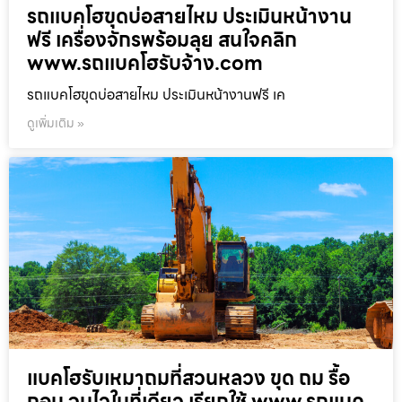
รถแบคโฮขุดบ่อสายไหม ประเมินหน้างาน
ฟรี เครื่องจักรพร้อมลุย สนใจคลิก
www.รถแบคโฮรับจ้าง.com
รถแบคโฮขุดบ่อสายไหม ประเมินหน้างานฟรี เค
ดูเพิ่มเติม »
แบคโฮรับเหมาถมที่สวนหลวง ขุด ถม รื้อ
ถอน จบไวในที่เดียว เรียกใช้ www.รถแบค