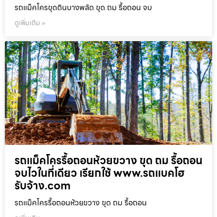
รถแม็คโครขุดดินบางพลัด ขุด ถม รื้อถอน จบ
ดูเพิ่มเติม »
รถแม็คโครรื้อถอนห้วยขวาง ขุด ถม รื้อถอน
จบไวในที่เดียว เรียกใช้ www.รถแบคโฮ
รับจ้าง.com
รถแม็คโครรื้อถอนห้วยขวาง ขุด ถม รื้อถอน