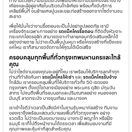
ทำงานด้วยความระมัดระวังเพื่อไม่ให้กระทบต่อโครงสร้างข้าง
เคียงและผู้อยู่อาศัยในบริเวณใกล้เคียง พร้อมทั้งมีบริการ
เคลียร์พื้นที่ ขนย้ายเศษปูนและขยะก่อสร้างออกจากไซต์งานจน
สะอาด
เพื่อให้มั่นใจว่างานรื้อถอนจะเป็นไปอย่างปลอดภัย เรามี
เครื่องจักรเฉพาะทางอย่าง
รถแม็คโครรื้อถอน
ที่ติดตั้งหัวเจาะ
กระแทกไฮดรอลิก สามารถเจาะทำลายคอนกรีตเสริมเหล็กได้
อย่างง่ายดาย ไม่ว่าจะเป็นพื้นปูนหนา หรือโครงสร้างที่แข็งแรง
แค่ไหน เราก็สามารถจัดการให้คุณได้เบ็ดเสร็จ
ครอบคลุมทุกพื้นที่ทั่วกรุงเทพมหานครและใกล้
คุณ
ไม่ว่าไซต์งานของคุณจะอยู่ที่ไหน เราพร้อมให้บริการลูกค้าทุก
ท่านที่กำลังค้นหา
รถแม็คโครให้เช่า
และ
รถแม็คโครรับจ้าง
ใกล้ฉัน เราครอบคลุมพื้นที่ให้บริการทั่วทั้ง 50 เขตของ
กรุงเทพฯ ตั้งแต่ใจกลางเมืองอย่าง พระนคร ดุสิต ปทุมวัน
สาทร ไปจนถึงพื้นที่รอบนอกและปริมณฑลอย่าง หนองจอก
มีนบุรี ลาดกระบัง บางขุนเทียน และบางแค
เราเข้าใจดีว่าเวลาเป็นสิ่งมีค่าในงานรับเหมาก่อสร้าง ทีมงาน
ของเราจึงพร้อมแสตนด์บายลงพื้นที่ทั่วกรุงเทพฯ อย่าง
รวดเร็ว ไม่ว่าจะเป็นเขตบางเขน บางกะปิ พญาไท หรือฝั่ง
ธนบุรี เราก็ไปถึงหน้างานได้ตรงเวลา เพื่อส่งมอบงานที่มี
คุณภาพและคุ้มค่าที่สุดสำหรับคุณ