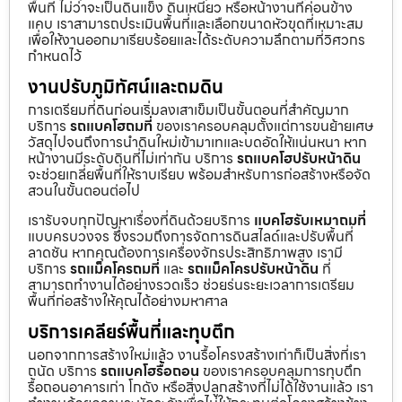
พื้นที่ ไม่ว่าจะเป็นดินแข็ง ดินเหนียว หรือหน้างานที่ค่อนข้าง
แคบ เราสามารถประเมินพื้นที่และเลือกขนาดหัวขุดที่เหมาะสม
เพื่อให้งานออกมาเรียบร้อยและได้ระดับความลึกตามที่วิศวกร
กำหนดไว้
งานปรับภูมิทัศน์และถมดิน
การเตรียมที่ดินก่อนเริ่มลงเสาเข็มเป็นขั้นตอนที่สำคัญมาก
บริการ
รถแบคโฮถมที่
ของเราครอบคลุมตั้งแต่การขนย้ายเศษ
วัสดุไปจนถึงการนำดินใหม่เข้ามาเทและบดอัดให้แน่นหนา หาก
หน้างานมีระดับดินที่ไม่เท่ากัน บริการ
รถแบคโฮปรับหน้าดิน
จะช่วยเกลี่ยพื้นที่ให้ราบเรียบ พร้อมสำหรับการก่อสร้างหรือจัด
สวนในขั้นตอนต่อไป
เรารับจบทุกปัญหาเรื่องที่ดินด้วยบริการ
แบคโฮรับเหมาถมที่
แบบครบวงจร ซึ่งรวมถึงการจัดการดินสไลด์และปรับพื้นที่
ลาดชัน หากคุณต้องการเครื่องจักรประสิทธิภาพสูง เรามี
บริการ
รถแม็คโครถมที่
และ
รถแม็คโครปรับหน้าดิน
ที่
สามารถทำงานได้อย่างรวดเร็ว ช่วยร่นระยะเวลาการเตรียม
พื้นที่ก่อสร้างให้คุณได้อย่างมหาศาล
บริการเคลียร์พื้นที่และทุบตึก
นอกจากการสร้างใหม่แล้ว งานรื้อโครงสร้างเก่าก็เป็นสิ่งที่เรา
ถนัด บริการ
รถแบคโฮรื้อถอน
ของเราครอบคลุมการทุบตึก
รื้อถอนอาคารเก่า โกดัง หรือสิ่งปลูกสร้างที่ไม่ได้ใช้งานแล้ว เรา