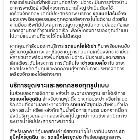
การเตรียมพื้นที่สำหรับงานก่อสร้าง ไม่ว่าจะเป็นการสร้างบ้าน
อาคารพาณิชย์ หรือโครงการขนาดใหญ่ จำเป็นต้องใช้
เครื่องจักรกลหนักที่มีประสิทธิภาพ บริการ
รถแบคโฮรับจ้าง
ของเราพร้อมตอบสนองทุกความต้องการในไซต์งาน ด้วยทีม
งานมืออาชีพที่มีประสบการณ์สูง เรามุ่งเน้นความปลอดภัยและ
มาตรฐานการทำงานที่รวดเร็ว เพื่อให้โครงการของคุณดำเนิน
ไปตามแผนงานที่วางไว้โดยไม่มีสะดุด
หากคุณกำลังมองหาบริการ
รถแบคโฮให้เช่า
ที่มาพร้อมคนขับ
ผู้ชำนาญเส้นทางและเชี่ยวชาญการควบคุมเครื่องจักร เรามีรถ
หลายขนาดพร้อมลงพื้นที่เสมอ ไม่ว่าจะเป็นงานรับเหมาสเกล
เล็กหรือระดับโครงการ การตัดสินใจ
เช่ารถแบคโฮ
กับเราจะ
ช่วยประหยัดต้นทุนและลดความยุ่งยากในการบริหารจัดการ
เครื่องจักรเองได้อย่างมาก
บริการขุดเจาะและลอกคลองทุกรูปแบบ
ในส่วนของการจัดการแหล่งน้ำและวางรากฐาน เราให้บริการ
รถแบคโฮขุดดิน
สำหรับงานฟุตติ้ง วางท่อประปา หรือทำแนว
รั้ว รวมถึงงานเฉพาะทางอย่าง
รถแบคโฮขุดบ่อ
สำหรับทำบ่อ
ปลา สระน้ำ หรือแหล่งกักเก็บน้ำเพื่อการเกษตร นอกจากนี้เรา
ยังมีบริการขุดลอกคลองเพื่อแก้ปัญหาน้ำท่วมขังและเปิดทาง
ระบายน้ำให้มีประสิทธิภาพมากขึ้น
สำหรับลูกค้าที่คุ้นเคยกับคำเรียกขานทั่วไป เราก็มีบริการ
รถ
แม็คโครขุดดิน
และ
รถแม็คโครขุดบ่อ
ที่พร้อมลุยทุกสภาพ