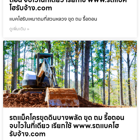
โฮรับจ้าง.com
แบคโฮรับเหมาถมที่สวนหลวง ขุด ถม รื้อถอน
ดูเพิ่มเติม »
รถแม็คโครขุดดินบางพลัด ขุด ถม รื้อถอน
จบไวในที่เดียว เรียกใช้ www.รถแบคโฮ
รับจ้าง.com