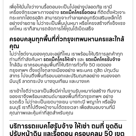
เพื่อให้มั่นใจว่างานรื้อถอนจะเป็นไปอย่างปลอดภัย เรามี
เครื่องจักรเฉพาะทางอย่าง
รถแม็คโครรื้อถอน
ที่ติดตั้งหัวเจาะ
กระแทกไฮดรอลิก สามารถเจาะทำลายคอนกรีตเสริมเหล็กได้
อย่างง่ายดาย ไม่ว่าจะเป็นพื้นปูนหนา หรือโครงสร้างที่แข็งแรง
แค่ไหน เราก็สามารถจัดการให้คุณได้เบ็ดเสร็จ
ครอบคลุมทุกพื้นที่ทั่วกรุงเทพมหานครและใกล้
คุณ
ไม่ว่าไซต์งานของคุณจะอยู่ที่ไหน เราพร้อมให้บริการลูกค้าทุก
ท่านที่กำลังค้นหา
รถแม็คโครให้เช่า
และ
รถแม็คโครรับจ้าง
ใกล้ฉัน เราครอบคลุมพื้นที่ให้บริการทั่วทั้ง 50 เขตของ
กรุงเทพฯ ตั้งแต่ใจกลางเมืองอย่าง พระนคร ดุสิต ปทุมวัน
สาทร ไปจนถึงพื้นที่รอบนอกและปริมณฑลอย่าง หนองจอก
มีนบุรี ลาดกระบัง บางขุนเทียน และบางแค
เราเข้าใจดีว่าเวลาเป็นสิ่งมีค่าในงานรับเหมาก่อสร้าง ทีมงาน
ของเราจึงพร้อมแสตนด์บายลงพื้นที่ทั่วกรุงเทพฯ อย่าง
รวดเร็ว ไม่ว่าจะเป็นเขตบางเขน บางกะปิ พญาไท หรือฝั่ง
ธนบุรี เราก็ไปถึงหน้างานได้ตรงเวลา เพื่อส่งมอบงานที่มี
คุณภาพและคุ้มค่าที่สุดสำหรับคุณ
บริการรถแบคโฮรับจ้าง ให้เช่า ถมที่ ขุดดิน
ปรับหน้าดิน และรื้อถอน ครอบคลุม 50 เขต