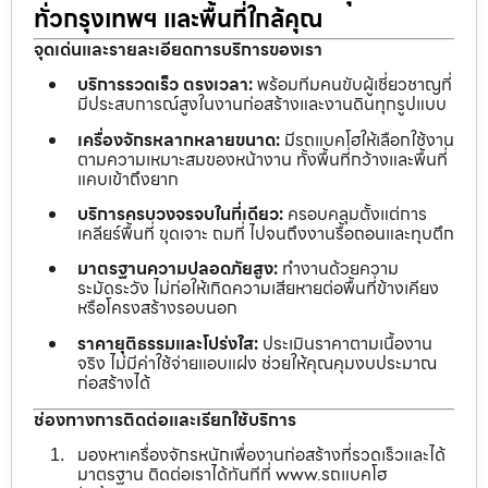
ทั่วกรุงเทพฯ และพื้นที่ใกล้คุณ
จุดเด่นและรายละเอียดการบริการของเรา
บริการรวดเร็ว ตรงเวลา:
พร้อมทีมคนขับผู้เชี่ยวชาญที่
มีประสบการณ์สูงในงานก่อสร้างและงานดินทุกรูปแบบ
เครื่องจักรหลากหลายขนาด:
มีรถแบคโฮให้เลือกใช้งาน
ตามความเหมาะสมของหน้างาน ทั้งพื้นที่กว้างและพื้นที่
แคบเข้าถึงยาก
บริการครบวงจรจบในที่เดียว:
ครอบคลุมตั้งแต่การ
เคลียร์พื้นที่ ขุดเจาะ ถมที่ ไปจนถึงงานรื้อถอนและทุบตึก
มาตรฐานความปลอดภัยสูง:
ทำงานด้วยความ
ระมัดระวัง ไม่ก่อให้เกิดความเสียหายต่อพื้นที่ข้างเคียง
หรือโครงสร้างรอบนอก
ราคายุติธรรมและโปร่งใส:
ประเมินราคาตามเนื้องาน
จริง ไม่มีค่าใช้จ่ายแอบแฝง ช่วยให้คุณคุมงบประมาณ
ก่อสร้างได้
ช่องทางการติดต่อและเรียกใช้บริการ
มองหาเครื่องจักรหนักเพื่องานก่อสร้างที่รวดเร็วและได้
มาตรฐาน ติดต่อเราได้ทันทีที่ www.รถแบคโฮ