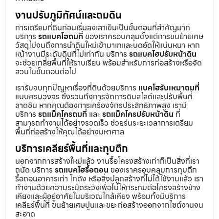
งานปรับภูมิทัศน์และถมดิน
การเตรียมที่ดินก่อนเริ่มลงเสาเข็มเป็นขั้นตอนที่สำคัญมาก
บริการ
รถแบคโฮถมที่
ของเราครอบคลุมตั้งแต่การขนย้ายเศษ
วัสดุไปจนถึงการนำดินใหม่เข้ามาเทและบดอัดให้แน่นหนา หาก
หน้างานมีระดับดินที่ไม่เท่ากัน บริการ
รถแบคโฮปรับหน้าดิน
จะช่วยเกลี่ยพื้นที่ให้ราบเรียบ พร้อมสำหรับการก่อสร้างหรือจัด
สวนในขั้นตอนต่อไป
เรารับจบทุกปัญหาเรื่องที่ดินด้วยบริการ
แบคโฮรับเหมาถมที่
แบบครบวงจร ซึ่งรวมถึงการจัดการดินสไลด์และปรับพื้นที่
ลาดชัน หากคุณต้องการเครื่องจักรประสิทธิภาพสูง เรามี
บริการ
รถแม็คโครถมที่
และ
รถแม็คโครปรับหน้าดิน
ที่
สามารถทำงานได้อย่างรวดเร็ว ช่วยร่นระยะเวลาการเตรียม
พื้นที่ก่อสร้างให้คุณได้อย่างมหาศาล
บริการเคลียร์พื้นที่และทุบตึก
นอกจากการสร้างใหม่แล้ว งานรื้อโครงสร้างเก่าก็เป็นสิ่งที่เรา
ถนัด บริการ
รถแบคโฮรื้อถอน
ของเราครอบคลุมการทุบตึก
รื้อถอนอาคารเก่า โกดัง หรือสิ่งปลูกสร้างที่ไม่ได้ใช้งานแล้ว เรา
ทำงานด้วยความระมัดระวังเพื่อไม่ให้กระทบต่อโครงสร้างข้าง
เคียงและผู้อยู่อาศัยในบริเวณใกล้เคียง พร้อมทั้งมีบริการ
เคลียร์พื้นที่ ขนย้ายเศษปูนและขยะก่อสร้างออกจากไซต์งานจน
สะอาด