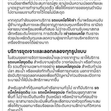
งานมืออาชีพที่มีประสบการณ์สูง เรามุ่งเน้นความปลอดภัยและ
มาตรฐานการทำงานที่รวดเร็ว เพื่อให้โครงการของคุณดำเนิน
ไปตามแผนงานที่วางไว้โดยไม่มีสะดุด
หากคุณกำลังมองหาบริการ
รถแบคโฮให้เช่า
ที่มาพร้อมคนขับ
ผู้ชำนาญเส้นทางและเชี่ยวชาญการควบคุมเครื่องจักร เรามีรถ
หลายขนาดพร้อมลงพื้นที่เสมอ ไม่ว่าจะเป็นงานรับเหมาสเกล
เล็กหรือระดับโครงการ การตัดสินใจ
เช่ารถแบคโฮ
กับเราจะ
ช่วยประหยัดต้นทุนและลดความยุ่งยากในการบริหารจัดการ
เครื่องจักรเองได้อย่างมาก
บริการขุดเจาะและลอกคลองทุกรูปแบบ
ในส่วนของการจัดการแหล่งน้ำและวางรากฐาน เราให้บริการ
รถแบคโฮขุดดิน
สำหรับงานฟุตติ้ง วางท่อประปา หรือทำแนว
รั้ว รวมถึงงานเฉพาะทางอย่าง
รถแบคโฮขุดบ่อ
สำหรับทำบ่อ
ปลา สระน้ำ หรือแหล่งกักเก็บน้ำเพื่อการเกษตร นอกจากนี้เรา
ยังมีบริการขุดลอกคลองเพื่อแก้ปัญหาน้ำท่วมขังและเปิดทาง
ระบายน้ำให้มีประสิทธิภาพมากขึ้น
สำหรับลูกค้าที่คุ้นเคยกับคำเรียกขานทั่วไป เราก็มีบริการ
รถ
แม็คโครขุดดิน
และ
รถแม็คโครขุดบ่อ
ที่พร้อมลุยทุกสภาพ
พื้นที่ ไม่ว่าจะเป็นดินแข็ง ดินเหนียว หรือหน้างานที่ค่อนข้าง
แคบ เราสามารถประเมินพื้นที่และเลือกขนาดหัวขุดที่เหมาะสม
เพื่อให้งานออกมาเรียบร้อยและได้ระดับความลึกตามที่วิศวกร
กำหนดไว้