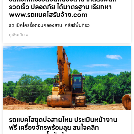
รวดเร็ว ปลอดภัย ได้มาตรฐาน เรียกหา
www.รถแบคโฮรับจ้าง.com
รถแม็คโครรื้อถอนคลองสาน เคลียร์พื้นที่รว
ดูเพิ่มเติม »
รถแบคโฮขุดบ่อสายไหม ประเมินหน้างาน
ฟรี เครื่องจักรพร้อมลุย สนใจคลิก