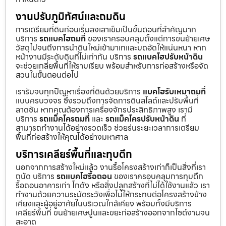
งานปรับภูมิทัศน์และถมดิน
การเตรียมที่ดินก่อนเริ่มลงเสาเข็มเป็นขั้นตอนที่สำคัญมาก
บริการ
รถแบคโฮถมที่
ของเราครอบคลุมตั้งแต่การขนย้ายเศษ
วัสดุไปจนถึงการนำดินใหม่เข้ามาเทและบดอัดให้แน่นหนา หาก
หน้างานมีระดับดินที่ไม่เท่ากัน บริการ
รถแบคโฮปรับหน้าดิน
จะช่วยเกลี่ยพื้นที่ให้ราบเรียบ พร้อมสำหรับการก่อสร้างหรือจัด
สวนในขั้นตอนต่อไป
เรารับจบทุกปัญหาเรื่องที่ดินด้วยบริการ
แบคโฮรับเหมาถมที่
แบบครบวงจร ซึ่งรวมถึงการจัดการดินสไลด์และปรับพื้นที่
ลาดชัน หากคุณต้องการเครื่องจักรประสิทธิภาพสูง เรามี
บริการ
รถแม็คโครถมที่
และ
รถแม็คโครปรับหน้าดิน
ที่
สามารถทำงานได้อย่างรวดเร็ว ช่วยร่นระยะเวลาการเตรียม
พื้นที่ก่อสร้างให้คุณได้อย่างมหาศาล
บริการเคลียร์พื้นที่และทุบตึก
นอกจากการสร้างใหม่แล้ว งานรื้อโครงสร้างเก่าก็เป็นสิ่งที่เรา
ถนัด บริการ
รถแบคโฮรื้อถอน
ของเราครอบคลุมการทุบตึก
รื้อถอนอาคารเก่า โกดัง หรือสิ่งปลูกสร้างที่ไม่ได้ใช้งานแล้ว เรา
ทำงานด้วยความระมัดระวังเพื่อไม่ให้กระทบต่อโครงสร้างข้าง
เคียงและผู้อยู่อาศัยในบริเวณใกล้เคียง พร้อมทั้งมีบริการ
เคลียร์พื้นที่ ขนย้ายเศษปูนและขยะก่อสร้างออกจากไซต์งานจน
สะอาด