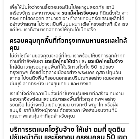
เพื่อให้มั่นใจว่างานรื้อถอนจะเป็นไปอย่างปลอดภัย เรามี
เครื่องจักรเฉพาะทางอย่าง
รถแม็คโครรื้อถอน
ที่ติดตั้งหัวเจาะ
กระแทกไฮดรอลิก สามารถเจาะทำลายคอนกรีตเสริมเหล็กได้
อย่างง่ายดาย ไม่ว่าจะเป็นพื้นปูนหนา หรือโครงสร้างที่แข็งแรง
แค่ไหน เราก็สามารถจัดการให้คุณได้เบ็ดเสร็จ
ครอบคลุมทุกพื้นที่ทั่วกรุงเทพมหานครและใกล้
คุณ
ไม่ว่าไซต์งานของคุณจะอยู่ที่ไหน เราพร้อมให้บริการลูกค้าทุก
ท่านที่กำลังค้นหา
รถแม็คโครให้เช่า
และ
รถแม็คโครรับจ้าง
ใกล้ฉัน เราครอบคลุมพื้นที่ให้บริการทั่วทั้ง 50 เขตของ
กรุงเทพฯ ตั้งแต่ใจกลางเมืองอย่าง พระนคร ดุสิต ปทุมวัน
สาทร ไปจนถึงพื้นที่รอบนอกและปริมณฑลอย่าง หนองจอก
มีนบุรี ลาดกระบัง บางขุนเทียน และบางแค
เราเข้าใจดีว่าเวลาเป็นสิ่งมีค่าในงานรับเหมาก่อสร้าง ทีมงาน
ของเราจึงพร้อมแสตนด์บายลงพื้นที่ทั่วกรุงเทพฯ อย่าง
รวดเร็ว ไม่ว่าจะเป็นเขตบางเขน บางกะปิ พญาไท หรือฝั่ง
ธนบุรี เราก็ไปถึงหน้างานได้ตรงเวลา เพื่อส่งมอบงานที่มี
คุณภาพและคุ้มค่าที่สุดสำหรับคุณ
บริการรถแบคโฮรับจ้าง ให้เช่า ถมที่ ขุดดิน
ปรับหน้าดิน และรื้อถอน ครอบคลุม 50 เขต