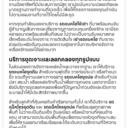
งานมืออาชีพที่มีประสบการณ์สูง เรามุ่งเน้นความปลอดภัยและ
มาตรฐานการทำงานที่รวดเร็ว เพื่อให้โครงการของคุณดำเนิน
ไปตามแผนงานที่วางไว้โดยไม่มีสะดุด
หากคุณกำลังมองหาบริการ
รถแบคโฮให้เช่า
ที่มาพร้อมคนขับ
ผู้ชำนาญเส้นทางและเชี่ยวชาญการควบคุมเครื่องจักร เรามีรถ
หลายขนาดพร้อมลงพื้นที่เสมอ ไม่ว่าจะเป็นงานรับเหมาสเกล
เล็กหรือระดับโครงการ การตัดสินใจ
เช่ารถแบคโฮ
กับเราจะ
ช่วยประหยัดต้นทุนและลดความยุ่งยากในการบริหารจัดการ
เครื่องจักรเองได้อย่างมาก
บริการขุดเจาะและลอกคลองทุกรูปแบบ
ในส่วนของการจัดการแหล่งน้ำและวางรากฐาน เราให้บริการ
รถแบคโฮขุดดิน
สำหรับงานฟุตติ้ง วางท่อประปา หรือทำแนว
รั้ว รวมถึงงานเฉพาะทางอย่าง
รถแบคโฮขุดบ่อ
สำหรับทำบ่อ
ปลา สระน้ำ หรือแหล่งกักเก็บน้ำเพื่อการเกษตร นอกจากนี้เรา
ยังมีบริการขุดลอกคลองเพื่อแก้ปัญหาน้ำท่วมขังและเปิดทาง
ระบายน้ำให้มีประสิทธิภาพมากขึ้น
สำหรับลูกค้าที่คุ้นเคยกับคำเรียกขานทั่วไป เราก็มีบริการ
รถ
แม็คโครขุดดิน
และ
รถแม็คโครขุดบ่อ
ที่พร้อมลุยทุกสภาพ
พื้นที่ ไม่ว่าจะเป็นดินแข็ง ดินเหนียว หรือหน้างานที่ค่อนข้าง
แคบ เราสามารถประเมินพื้นที่และเลือกขนาดหัวขุดที่เหมาะสม
เพื่อให้งานออกมาเรียบร้อยและได้ระดับความลึกตามที่วิศวกร
กำหนดไว้