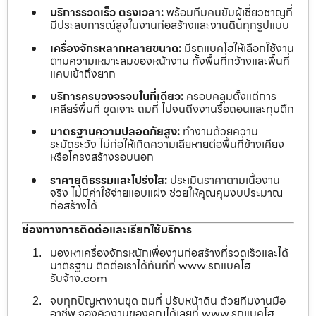
บริการรวดเร็ว ตรงเวลา:
พร้อมทีมคนขับผู้เชี่ยวชาญที่
มีประสบการณ์สูงในงานก่อสร้างและงานดินทุกรูปแบบ
เครื่องจักรหลากหลายขนาด:
มีรถแบคโฮให้เลือกใช้งาน
ตามความเหมาะสมของหน้างาน ทั้งพื้นที่กว้างและพื้นที่
แคบเข้าถึงยาก
บริการครบวงจรจบในที่เดียว:
ครอบคลุมตั้งแต่การ
เคลียร์พื้นที่ ขุดเจาะ ถมที่ ไปจนถึงงานรื้อถอนและทุบตึก
มาตรฐานความปลอดภัยสูง:
ทำงานด้วยความ
ระมัดระวัง ไม่ก่อให้เกิดความเสียหายต่อพื้นที่ข้างเคียง
หรือโครงสร้างรอบนอก
ราคายุติธรรมและโปร่งใส:
ประเมินราคาตามเนื้องาน
จริง ไม่มีค่าใช้จ่ายแอบแฝง ช่วยให้คุณคุมงบประมาณ
ก่อสร้างได้
ช่องทางการติดต่อและเรียกใช้บริการ
มองหาเครื่องจักรหนักเพื่องานก่อสร้างที่รวดเร็วและได้
มาตรฐาน ติดต่อเราได้ทันทีที่ www.รถแบคโฮ
รับจ้าง.com
จบทุกปัญหางานขุด ถมที่ ปรับหน้าดิน ด้วยทีมงานมือ
อาชีพ จองคิวงานของคุณได้เลยที่ www.รถแบคโฮ