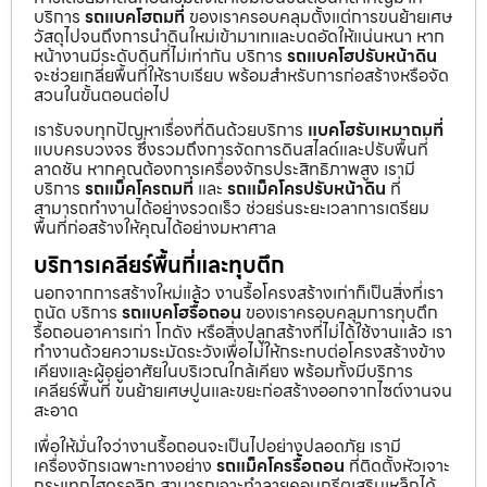
บริการ
รถแบคโฮถมที่
ของเราครอบคลุมตั้งแต่การขนย้ายเศษ
วัสดุไปจนถึงการนำดินใหม่เข้ามาเทและบดอัดให้แน่นหนา หาก
หน้างานมีระดับดินที่ไม่เท่ากัน บริการ
รถแบคโฮปรับหน้าดิน
จะช่วยเกลี่ยพื้นที่ให้ราบเรียบ พร้อมสำหรับการก่อสร้างหรือจัด
สวนในขั้นตอนต่อไป
เรารับจบทุกปัญหาเรื่องที่ดินด้วยบริการ
แบคโฮรับเหมาถมที่
แบบครบวงจร ซึ่งรวมถึงการจัดการดินสไลด์และปรับพื้นที่
ลาดชัน หากคุณต้องการเครื่องจักรประสิทธิภาพสูง เรามี
บริการ
รถแม็คโครถมที่
และ
รถแม็คโครปรับหน้าดิน
ที่
สามารถทำงานได้อย่างรวดเร็ว ช่วยร่นระยะเวลาการเตรียม
พื้นที่ก่อสร้างให้คุณได้อย่างมหาศาล
บริการเคลียร์พื้นที่และทุบตึก
นอกจากการสร้างใหม่แล้ว งานรื้อโครงสร้างเก่าก็เป็นสิ่งที่เรา
ถนัด บริการ
รถแบคโฮรื้อถอน
ของเราครอบคลุมการทุบตึก
รื้อถอนอาคารเก่า โกดัง หรือสิ่งปลูกสร้างที่ไม่ได้ใช้งานแล้ว เรา
ทำงานด้วยความระมัดระวังเพื่อไม่ให้กระทบต่อโครงสร้างข้าง
เคียงและผู้อยู่อาศัยในบริเวณใกล้เคียง พร้อมทั้งมีบริการ
เคลียร์พื้นที่ ขนย้ายเศษปูนและขยะก่อสร้างออกจากไซต์งานจน
สะอาด
เพื่อให้มั่นใจว่างานรื้อถอนจะเป็นไปอย่างปลอดภัย เรามี
เครื่องจักรเฉพาะทางอย่าง
รถแม็คโครรื้อถอน
ที่ติดตั้งหัวเจาะ
กระแทกไฮดรอลิก สามารถเจาะทำลายคอนกรีตเสริมเหล็กได้