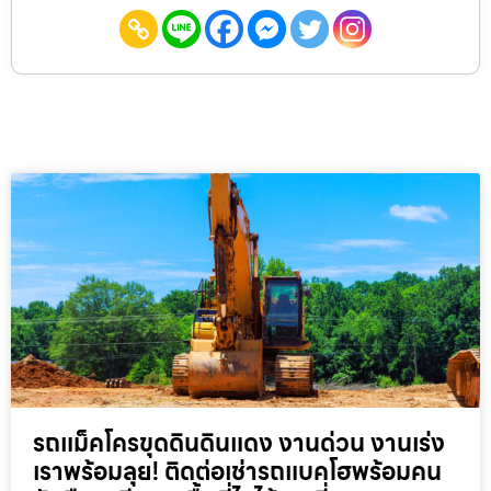
รถแม็คโครขุดดินดินแดง งานด่วน งานเร่ง
เราพร้อมลุย! ติดต่อเช่ารถแบคโฮพร้อมคน