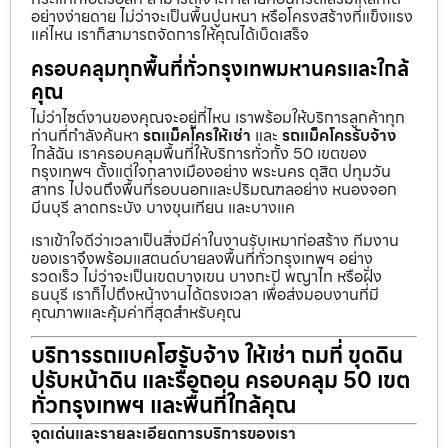
อย่างง่ายดาย ไม่ว่าจะเป็นพื้นปูนหนา หรือโครงสร้างที่แข็งแรง
แค่ไหน เราก็สามารถจัดการให้คุณได้เบ็ดเสร็จ
ครอบคลุมทุกพื้นที่ทั่วกรุงเทพมหานครและใกล้
คุณ
ไม่ว่าไซต์งานของคุณจะอยู่ที่ไหน เราพร้อมให้บริการลูกค้าทุก
ท่านที่กำลังค้นหา
รถแม็คโครให้เช่า
และ
รถแม็คโครรับจ้าง
ใกล้ฉัน เราครอบคลุมพื้นที่ให้บริการทั่วทั้ง 50 เขตของ
กรุงเทพฯ ตั้งแต่ใจกลางเมืองอย่าง พระนคร ดุสิต ปทุมวัน
สาทร ไปจนถึงพื้นที่รอบนอกและปริมณฑลอย่าง หนองจอก
มีนบุรี ลาดกระบัง บางขุนเทียน และบางแค
เราเข้าใจดีว่าเวลาเป็นสิ่งมีค่าในงานรับเหมาก่อสร้าง ทีมงาน
ของเราจึงพร้อมแสตนด์บายลงพื้นที่ทั่วกรุงเทพฯ อย่าง
รวดเร็ว ไม่ว่าจะเป็นเขตบางเขน บางกะปิ พญาไท หรือฝั่ง
ธนบุรี เราก็ไปถึงหน้างานได้ตรงเวลา เพื่อส่งมอบงานที่มี
คุณภาพและคุ้มค่าที่สุดสำหรับคุณ
บริการรถแบคโฮรับจ้าง ให้เช่า ถมที่ ขุดดิน
ปรับหน้าดิน และรื้อถอน ครอบคลุม 50 เขต
ทั่วกรุงเทพฯ และพื้นที่ใกล้คุณ
จุดเด่นและรายละเอียดการบริการของเรา