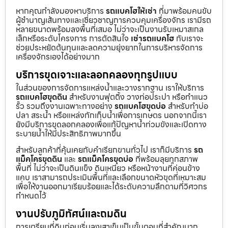
หากคุณกำลังมองหาบริการ
รถแบคโฮให้เช่า
ที่มาพร้อมคนขับ
ผู้ชำนาญเส้นทางและเชี่ยวชาญการควบคุมเครื่องจักร เรามีรถ
หลายขนาดพร้อมลงพื้นที่เสมอ ไม่ว่าจะเป็นงานรับเหมาสเกล
เล็กหรือระดับโครงการ การตัดสินใจ
เช่ารถแบคโฮ
กับเราจะ
ช่วยประหยัดต้นทุนและลดความยุ่งยากในการบริหารจัดการ
เครื่องจักรเองได้อย่างมาก
บริการขุดเจาะและลอกคลองทุกรูปแบบ
ในส่วนของการจัดการแหล่งน้ำและวางรากฐาน เราให้บริการ
รถแบคโฮขุดดิน
สำหรับงานฟุตติ้ง วางท่อประปา หรือทำแนว
รั้ว รวมถึงงานเฉพาะทางอย่าง
รถแบคโฮขุดบ่อ
สำหรับทำบ่อ
ปลา สระน้ำ หรือแหล่งกักเก็บน้ำเพื่อการเกษตร นอกจากนี้เรา
ยังมีบริการขุดลอกคลองเพื่อแก้ปัญหาน้ำท่วมขังและเปิดทาง
ระบายน้ำให้มีประสิทธิภาพมากขึ้น
สำหรับลูกค้าที่คุ้นเคยกับคำเรียกขานทั่วไป เราก็มีบริการ
รถ
แม็คโครขุดดิน
และ
รถแม็คโครขุดบ่อ
ที่พร้อมลุยทุกสภาพ
พื้นที่ ไม่ว่าจะเป็นดินแข็ง ดินเหนียว หรือหน้างานที่ค่อนข้าง
แคบ เราสามารถประเมินพื้นที่และเลือกขนาดหัวขุดที่เหมาะสม
เพื่อให้งานออกมาเรียบร้อยและได้ระดับความลึกตามที่วิศวกร
กำหนดไว้
งานปรับภูมิทัศน์และถมดิน
การเตรียมที่ดินก่อนเริ่มลงเสาเข็มเป็นขั้นตอนที่สำคัญมาก