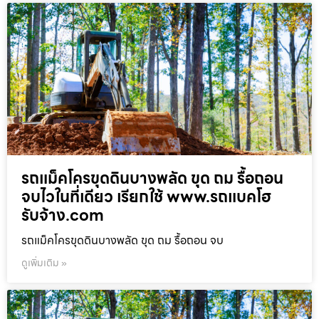
รถแม็คโครขุดดินบางพลัด ขุด ถม รื้อถอน
จบไวในที่เดียว เรียกใช้ www.รถแบคโฮ
รับจ้าง.com
รถแม็คโครขุดดินบางพลัด ขุด ถม รื้อถอน จบ
ดูเพิ่มเติม »