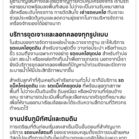
ผู้ชำนาญเส้นทางและเชี่ยวชาญการควบคุมเครื่องจักร เรามีรถ
หลายขนาดพร้อมลงพื้นที่เสมอ ไม่ว่าจะเป็นงานรับเหมาสเกล
เล็กหรือระดับโครงการ การตัดสินใจ
เช่ารถแบคโฮ
กับเราจะ
ช่วยประหยัดต้นทุนและลดความยุ่งยากในการบริหารจัดการ
เครื่องจักรเองได้อย่างมาก
บริการขุดเจาะและลอกคลองทุกรูปแบบ
ในส่วนของการจัดการแหล่งน้ำและวางรากฐาน เราให้บริการ
รถแบคโฮขุดดิน
สำหรับงานฟุตติ้ง วางท่อประปา หรือทำแนว
รั้ว รวมถึงงานเฉพาะทางอย่าง
รถแบคโฮขุดบ่อ
สำหรับทำบ่อ
ปลา สระน้ำ หรือแหล่งกักเก็บน้ำเพื่อการเกษตร นอกจากนี้เรา
ยังมีบริการขุดลอกคลองเพื่อแก้ปัญหาน้ำท่วมขังและเปิดทาง
ระบายน้ำให้มีประสิทธิภาพมากขึ้น
สำหรับลูกค้าที่คุ้นเคยกับคำเรียกขานทั่วไป เราก็มีบริการ
รถ
แม็คโครขุดดิน
และ
รถแม็คโครขุดบ่อ
ที่พร้อมลุยทุกสภาพ
พื้นที่ ไม่ว่าจะเป็นดินแข็ง ดินเหนียว หรือหน้างานที่ค่อนข้าง
แคบ เราสามารถประเมินพื้นที่และเลือกขนาดหัวขุดที่เหมาะสม
เพื่อให้งานออกมาเรียบร้อยและได้ระดับความลึกตามที่วิศวกร
กำหนดไว้
งานปรับภูมิทัศน์และถมดิน
การเตรียมที่ดินก่อนเริ่มลงเสาเข็มเป็นขั้นตอนที่สำคัญมาก
บริการ
รถแบคโฮถมที่
ของเราครอบคลุมตั้งแต่การขนย้ายเศษ
วัสดุไปจนถึงการนำดินใหม่เข้ามาเทและบดอัดให้แน่นหนา หาก