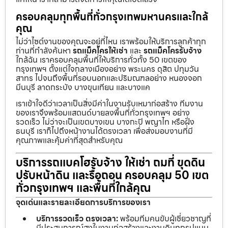
ครอบคลุมทุกพื้นที่ทั่วกรุงเทพมหานครและใกล้
คุณ
ไม่ว่าไซต์งานของคุณจะอยู่ที่ไหน เราพร้อมให้บริการลูกค้าทุก
ท่านที่กำลังค้นหา
รถแม็คโครให้เช่า
และ
รถแม็คโครรับจ้าง
ใกล้ฉัน เราครอบคลุมพื้นที่ให้บริการทั่วทั้ง 50 เขตของ
กรุงเทพฯ ตั้งแต่ใจกลางเมืองอย่าง พระนคร ดุสิต ปทุมวัน
สาทร ไปจนถึงพื้นที่รอบนอกและปริมณฑลอย่าง หนองจอก
มีนบุรี ลาดกระบัง บางขุนเทียน และบางแค
เราเข้าใจดีว่าเวลาเป็นสิ่งมีค่าในงานรับเหมาก่อสร้าง ทีมงาน
ของเราจึงพร้อมแสตนด์บายลงพื้นที่ทั่วกรุงเทพฯ อย่าง
รวดเร็ว ไม่ว่าจะเป็นเขตบางเขน บางกะปิ พญาไท หรือฝั่ง
ธนบุรี เราก็ไปถึงหน้างานได้ตรงเวลา เพื่อส่งมอบงานที่มี
คุณภาพและคุ้มค่าที่สุดสำหรับคุณ
บริการรถแบคโฮรับจ้าง ให้เช่า ถมที่ ขุดดิน
ปรับหน้าดิน และรื้อถอน ครอบคลุม 50 เขต
ทั่วกรุงเทพฯ และพื้นที่ใกล้คุณ
จุดเด่นและรายละเอียดการบริการของเรา
บริการรวดเร็ว ตรงเวลา:
พร้อมทีมคนขับผู้เชี่ยวชาญที่
มีประสบการณ์สูงในงานก่อสร้างและงานดินทุกรูปแบบ