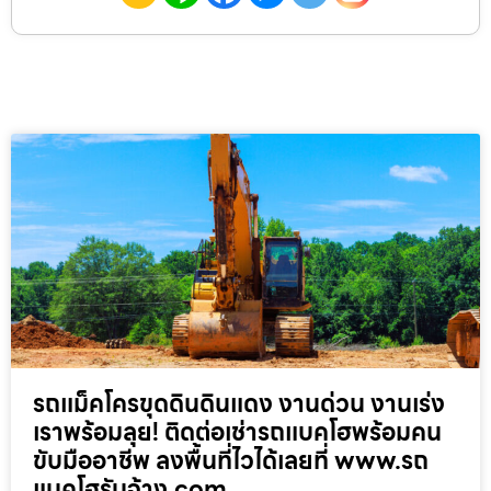
รถแม็คโครขุดดินดินแดง งานด่วน งานเร่ง
เราพร้อมลุย! ติดต่อเช่ารถแบคโฮพร้อมคน
ขับมืออาชีพ ลงพื้นที่ไวได้เลยที่ www.รถ
แบคโฮรับจ้าง.com