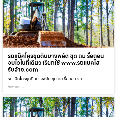
รถแม็คโครขุดดินบางพลัด ขุด ถม รื้อถอน
จบไวในที่เดียว เรียกใช้ www.รถแบคโฮ
รับจ้าง.com
รถแม็คโครขุดดินบางพลัด ขุด ถม รื้อถอน จบ
ดูเพิ่มเติม »