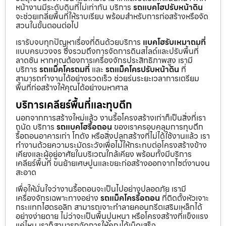
หน้างานมีระดับดินที่ไม่เท่ากัน บริการ
รถแบคโฮปรับหน้าดิน
จะช่วยเกลี่ยพื้นที่ให้ราบเรียบ พร้อมสำหรับการก่อสร้างหรือจัด
สวนในขั้นตอนต่อไป
เรารับจบทุกปัญหาเรื่องที่ดินด้วยบริการ
แบคโฮรับเหมาถมที่
แบบครบวงจร ซึ่งรวมถึงการจัดการดินสไลด์และปรับพื้นที่
ลาดชัน หากคุณต้องการเครื่องจักรประสิทธิภาพสูง เรามี
บริการ
รถแม็คโครถมที่
และ
รถแม็คโครปรับหน้าดิน
ที่
สามารถทำงานได้อย่างรวดเร็ว ช่วยร่นระยะเวลาการเตรียม
พื้นที่ก่อสร้างให้คุณได้อย่างมหาศาล
บริการเคลียร์พื้นที่และทุบตึก
นอกจากการสร้างใหม่แล้ว งานรื้อโครงสร้างเก่าก็เป็นสิ่งที่เรา
ถนัด บริการ
รถแบคโฮรื้อถอน
ของเราครอบคลุมการทุบตึก
รื้อถอนอาคารเก่า โกดัง หรือสิ่งปลูกสร้างที่ไม่ได้ใช้งานแล้ว เรา
ทำงานด้วยความระมัดระวังเพื่อไม่ให้กระทบต่อโครงสร้างข้าง
เคียงและผู้อยู่อาศัยในบริเวณใกล้เคียง พร้อมทั้งมีบริการ
เคลียร์พื้นที่ ขนย้ายเศษปูนและขยะก่อสร้างออกจากไซต์งานจน
สะอาด
เพื่อให้มั่นใจว่างานรื้อถอนจะเป็นไปอย่างปลอดภัย เรามี
เครื่องจักรเฉพาะทางอย่าง
รถแม็คโครรื้อถอน
ที่ติดตั้งหัวเจาะ
กระแทกไฮดรอลิก สามารถเจาะทำลายคอนกรีตเสริมเหล็กได้
อย่างง่ายดาย ไม่ว่าจะเป็นพื้นปูนหนา หรือโครงสร้างที่แข็งแรง
แค่ไหน เราก็สามารถจัดการให้คุณได้เบ็ดเสร็จ